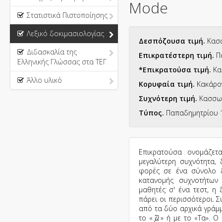
Mode
Στατιστικά Πιστοποίησης
Λεξικό δοκιμασιολογίας
Δεσπόζουσα τιμή.
Κασσ
Διδασκαλία της
Επικρατέστερη τιμή.
Πα
Ελληνικής Γλώσσας στα ΤΕΓ
*Επικρατούσα τιμή.
Κα
Άλλο υλικό
Κορυφαία τιμή.
Κακάρογ
Συχνότερη τιμή.
Κασσωτ
Τύπος.
Παπαδημητρίου 1
Επικρατούσα ονομάζετ
μεγαλύτερη συχνότητα,
φορές σε ένα σύνολο δ
κατανομής συχνοτήτων
μαθητές σ' ένα τεστ, η
πάρει οι περισσότεροι. 
από τα δύο αρχικά γράμ
το «
» ή με το «Τα». Ο