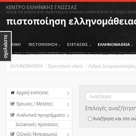
ΚΕΝΤΡΟ ΕΛΛΗΝΙΚΗΣ ΓΛΩΣΣΑΣ
ΜΕΛΟΣ ΤΗΣ ΕΥΡΩΠΑΪΚΗΣ ΟΜΟΣΠΟΝΔΙΑΣ ΕΘΝΙΚΩΝ ΙΔΡΥΜΑΤΩΝ ΓΙΑ ΤΗ ΓΛΩΣΣΑ (EFNI
πιστοποίηση ελληνομάθεια
ΑΡΧΙΚΗ
ΠΙΣΤΟΠΟΙΗΣΗ
ΕΞΕΤΑΣΕΙΣ
ΕΛΛΗΝΟΜΑΘΕΙΑ
ΕΛΛΗΝΟΜΑΘΕΙΑ
/
Ερευνητικό υλικό
/
Λεξικό δοκιμασιολογίας
Αρχική ενότητας
Έρευνες / Μελέτες
Επιλογές αναζήτησ
Αναλυτικά προγράμματα
Αναζήτηση και στο σ
Διδακτικές προτάσεις
Οδηγός Νηπιαγωγού