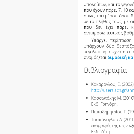
υπολοίπων, και το γεγον
που έχουν πάρει 7, 10 κα
όμως, του μέσου όρου θα
με το πλήθος τους, με α
που δεν έχει πάρει κ
αντιπροσωπευτικός βαθμό
Υπάρχει περίπτωση
υπάρχουν δύο δεσπόζου
μεγαλύτερη συχνότητα 
ονομάζεται
διμοδική κ
Βιβλιογραφία
Κακάρογλου, Ε. (2002)
http://users.sch.gr/a
Κασσωτάκης Μ. (2010
Εκδ. Γρηγόρη.
Παπαδημητρίου Γ. (19
Τσοπάνογλου Α. (201
εφαρμογές της στην αξ
Εκδ. Ζήτη.