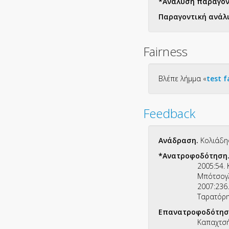
*Ανάλυση παραγό
Παραγοντική ανάλ
Fairness
Βλέπε λήμμα «
test f
Feedback
Ανάδραση.
Κολιάδης
*Ανατροφοδότηση
2005:54.
Μπότσογλ
2007:236
Ταρατόρη
Επανατροφοδότησ
Καπαχτσή