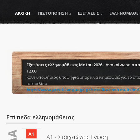
ΑΡΧΙΚΗ
ΠΙΣΤΟΠΟΙΗΣΗ
ΕΞΕΤΑΣΕΙΣ
ΕΛΛΗΝΟΜΑΘΕΙ
Εξετάσεις ελληνομάθειας Μαΐου 2026 - Ανακοίνωση απο
12.00
Κάθε υποψήφιος υποψήφια μπορεί να ενημερωθεί για το απο
ιστοσελίδα
https://www.greek-language.gr/certification/results/ind
στοιχεία...
Επίπεδα ελληνομάθειας
Α1
Α1 - Στοιχειώδης Γνώση