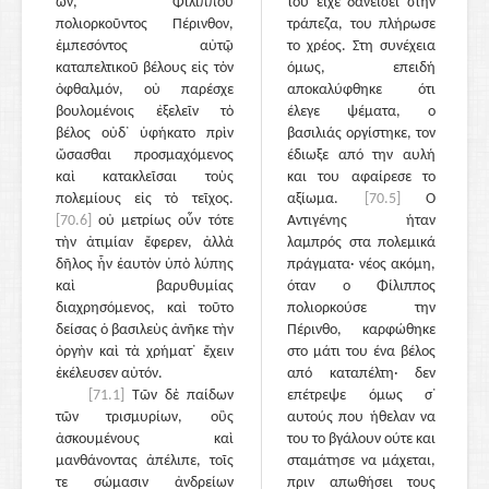
ὤν, Φιλίππου
του είχε δανείσει στην
πολιορκοῦντος Πέρινθον,
τράπεζα, του πλήρωσε
ἐμπεσόντος αὐτῷ
το χρέος. Στη συνέχεια
καταπελτικοῦ βέλους εἰς τὸν
όμως, επειδή
ὀφθαλμόν, οὐ παρέσχε
αποκαλύφθηκε ότι
βουλομένοις ἐξελεῖν τὸ
έλεγε ψέματα, ο
βέλος οὐδ᾽ ὑφήκατο πρὶν
βασιλιάς οργίστηκε, τον
ὤσασθαι προσμαχόμενος
έδιωξε από την αυλή
καὶ κατακλεῖσαι τοὺς
και του αφαίρεσε το
πολεμίους εἰς τὸ τεῖχος.
αξίωμα.
[70.5]
Ο
[70.6]
οὐ μετρίως οὖν τότε
Αντιγένης ήταν
τὴν ἀτιμίαν ἔφερεν, ἀλλὰ
λαμπρός στα πολεμικά
δῆλος ἦν ἑαυτὸν ὑπὸ λύπης
πράγματα· νέος ακόμη,
καὶ βαρυθυμίας
όταν ο Φίλιππος
διαχρησόμενος, καὶ τοῦτο
πολιορκούσε την
δείσας ὁ βασιλεὺς ἀνῆκε τὴν
Πέρινθο, καρφώθηκε
ὀργὴν καὶ τὰ χρήματ᾽ ἔχειν
στο μάτι του ένα βέλος
ἐκέλευσεν αὐτόν.
από καταπέλτη· δεν
[71.1]
Τῶν δὲ παίδων
επέτρεψε όμως σ᾽
τῶν τρισμυρίων, οὓς
αυτούς που ήθελαν να
ἀσκουμένους καὶ
του το βγάλουν ούτε και
μανθάνοντας ἀπέλιπε, τοῖς
σταμάτησε να μάχεται,
τε σώμασιν ἀνδρείων
πριν απωθήσει τους