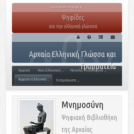
www.greek-language.gr
Ψηφίδες
για την ελληνική γλώσσα
Αρχαία Ελληνική Γλώσσα και
Γραμματεία
Αρχική
Νέα Ελληνική
Νεοελλ. Λογοτεχνία
Αρχαία Ελληνική
Ενημέρωση
Μνημοσύνη
Ψηφιακή Βιβλιοθήκη
της Αρχαίας