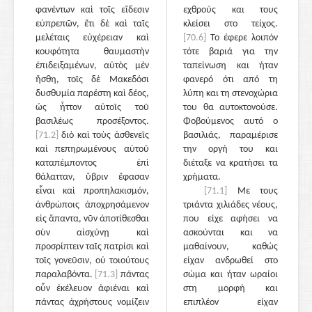
φανέντων καὶ τοῖς εἴδεσιν
εχθρούς και τους
εὐπρεπῶν, ἔτι δὲ καὶ ταῖς
κλείσει στο τείχος.
μελέταις εὐχέρειαν καὶ
[70.6]
Το έφερε λοιπόν
κουφότητα θαυμαστὴν
τότε βαριά για την
ἐπιδειξαμένων, αὐτὸς μὲν
ταπείνωση και ήταν
ἥσθη, τοῖς δὲ Μακεδόσι
φανερό ότι από τη
δυσθυμία παρέστη καὶ δέος,
λύπη και τη στενοχώρια
ὡς ἧττον αὐτοῖς τοῦ
του θα αυτοκτονούσε.
βασιλέως προσέξοντος.
Φοβούμενος αυτό ο
[71.2]
διὸ καὶ τοὺς ἀσθενεῖς
βασιλιάς, παραμέρισε
καὶ πεπηρωμένους αὐτοῦ
την οργή του και
καταπέμποντος ἐπὶ
διέταξε να κρατήσει τα
θάλατταν, ὕβριν ἔφασαν
χρήματα.
εἶναι καὶ προπηλακισμόν,
[71.1]
Με τους
ἀνθρώποις ἀποχρησάμενον
τριάντα χιλιάδες νέους,
εἰς ἅπαντα, νῦν ἀποτίθεσθαι
που είχε αφήσει να
σὺν αἰσχύνῃ καὶ
ασκούνται και να
προσρίπτειν ταῖς πατρίσι καὶ
μαθαίνουν, καθώς
τοῖς γονεῦσιν, οὐ τοιούτους
είχαν ανδρωθεί στο
παραλαβόντα.
[71.3]
πάντας
σώμα και ήταν ωραίοι
οὖν ἐκέλευον ἀφιέναι καὶ
στη μορφή και
πάντας ἀχρήστους νομίζειν
επιπλέον είχαν