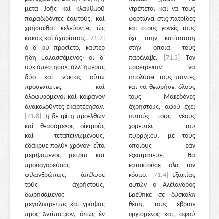
μετὰ βοῆς καὶ κλαυθμοῦ
ντρέπεται και να τους
παραδιδόντες ἑαυτούς, καὶ
φορτώνει στις πατρίδες
χρήσασθαι κελεύοντες ὡς
και στους γονείς τους
κακοῖς καὶ ἀχαρίστοις.
[71.7]
όχι στην κατάσταση
ὁ δ᾽ οὐ προσίετο, καίπερ
στην οποία τους
ἤδη μαλασσόμενος· οἱ δ᾽
παρέλαβε.
[71.3]
Τον
οὐκ ἀπέστησαν, ἀλλ᾽ ἡμέρας
προέτρεπαν να
δύο καὶ νύκτας οὕτω
απολύσει τους πάντες
προσεστῶτες καὶ
και να θεωρήσει όλους
ὀλοφυρόμενοι καὶ κοίρανον
τους Μακεδόνες
ἀνακαλοῦντες ἐκαρτέρησαν.
άχρηστους, αφού έχει
[71.8]
τῇ δὲ τρίτῃ προελθὼν
αυτούς τους νέους
καὶ θεασάμενος οἰκτροὺς
χορευτές του
καὶ τεταπεινωμένους,
πυρρίχιου, με τους
ἐδάκρυε πολὺν χρόνον· εἶτα
οποίους εάν
μεμψάμενος μέτρια καὶ
εξεστράτευε, θα
προσαγορεύσας
κατακτούσε όλο τον
φιλανθρώπως, ἀπέλυσε
κόσμο.
[71.4]
Εξαιτίας
τοὺς ἀχρήστους,
αυτών ο Αλέξανδρος
δωρησάμενος
βρέθηκε σε δύσκολη
μεγαλοπρεπῶς καὶ γράψας
θέση, τους έβρισε
πρὸς Ἀντίπατρον, ὅπως ἐν
οργισμένος και, αφού