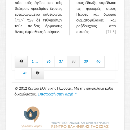
πᾶσι τοῖς ἀγῶσι καὶ τοῖς
τους έδιωξε, παρέδωσε
θεάτροις προεδρίαν ἔχοντες
τις φρουρές στους
ἐστεφανωμένοι καθέζοιντο.
Πέρσες και διόρισε
[71.9]
τῶν δὲ τεθνηκότων
σωματοφύλακες και
τοὺς παῖδας ὀρφανοὺς
ραβδούχους από
ὄντας ἐμμίσθους ἐποίησεν.
αυτούς.
[71.5]
Βλέποντάς τον οι
Μακεδόνες να
ακολουθείται από
αυτούς και οι ίδιοι να
είναι παραμερισμένοι
1 ...
36
37
38
39
40
και περιφρονημένοι,
ένιωθαν ταπεινωμένοι.
... 43
Και καθώς το
σκέφτονταν,
© 2012 Κέντρο Ελληνικής Γλώσσας, Με την επιφύλαξη κάθε
διαπίστωναν ότι λίγο
δικαιώματος.
Επιστροφή στην αρχή ↑
έλειπε να τρελαθούν
από τη ζήλεια και την
οργή.
[71.6]
Τελικά
όμως συνήλθαν και
πήγαν στη σκηνή χωρίς
όπλα, μόνο με τον