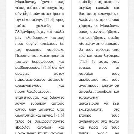
Μακεδόνας, ἔχοντα τοὺς
επιδείξει στις ασκήσεις
νέους τούτους πυρριχιστάς,
μεγάλη ευκολία και
σὺν οἷς ἐπιὼν κατακτήσεται
θαυμαστή ευκινησία, ο
τὴν οἰκουμένην.
[71.4]
πρὸς
Αλέξανδρος προσωπικά
ταῦτα χαλεπῶς ὁ
χάρηκε, οι Μακεδόνες
Ἀλέξανδρος ἔσχε, καὶ πολλὰ
όμως στενοχωρήθηκαν
μὲν ἐλοιδόρησεν αὐτοὺς
και φοβήθηκαν, επειδή
πρὸς ὀργήν, ἀπελάσας δὲ
πίστεψαν ότι ο βασιλιάς
τὰς φυλακὰς παρέδωκε
θα τους πρόσεχε από
Πέρσαις, καὶ κατέστησεν ἐκ
εδώ και πέρα λιγότερο.
τούτων δορυφόρους καὶ
[71.2]
Γι᾽ αυτό, όταν
ῥαβδοφόρους,
[71.5]
ὑφ᾽ ὧν
έστειλε προς τα
ὁρῶντες αὐτὸν
παράλια τους
παραπεμπόμενον, αὑτοὺς δ᾽
αρρώστους και τους
ἀπειργομένους καὶ
αναπήρους, έλεγαν ότι
προπηλακιζομένους,
αποτελεί προσβολή και
ἐταπεινοῦντο, καὶ διδόντες
ταπεινωτική
λόγον εὕρισκον αὑτοὺς
μεταχείριση να έχει
ὀλίγου δεῖν μανέντας ὑπὸ
εκμεταλλευτεί στο
ζηλοτυπίας καὶ ὀργῆς.
[71.6]
έπακρο τους
τέλος δὲ συμφρονήσαντες
ανθρώπους στα πάντα
ἐβάδιζον ἄνοπλοι καὶ
και τώρα να τους
μονοχίτωνες ἐπὶ τὴν σκηνήν,
πετάει χωρίς να