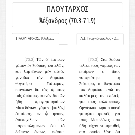
ΠΛΟΥΤΑΡΧΟΣ
Ἀλέξανδρος (70.3-71.9)
ΠΛΟΥΤΑΡΧΟΣ: Ἀλέξανδρος
Α.Ι. Γιαγκόπουλος - Ζ.Ε. Μαλαθούνη
[70.3]
Τῶν δ᾽ ἑταίρων
[70.3]
Στα Σούσα
γάμον ἐν Σούσοις ἐπιτελῶν,
τέλεσε τους γάμους των
καὶ λαμβάνων μὲν αὐτὸς
εταίρων· ο ίδιος
γυναῖκα τὴν Δαρείου
νυμφεύτηκε τη
θυγατέρα Στάτειραν,
Στάτειρα, τη θυγατέρα
διανέμων δὲ τὰς ἀρίστας
του Δαρείου, ενώ τις
τοῖς ἀρίστοις, κοινὸν δὲ τῶν
καλύτερες τις επέλεξε
ἤδη προγεγαμηκότων
για τους καλύτερους.
Μακεδόνων γάμον [καλὸν]
Οργάνωσε ωραίο κοινό
ἑστιάσας, ἐν ᾧ φασιν,
γαμήλιο τραπέζι για
ἐνακισχιλίων τῶν
τους Μακεδόνες που
παρακεκλημένων ἐπὶ τὸ
ήδη είχαν νυμφευθεί,
δεῖπνον ὄντων, ἑκάστῳ
στο οποίο λένε ότι