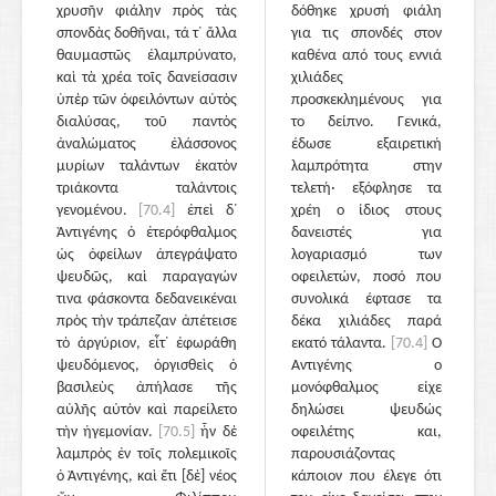
χρυσῆν φιάλην πρὸς τὰς
δόθηκε χρυσή φιάλη
σπονδὰς δοθῆναι, τά τ᾽ ἄλλα
για τις σπονδές στον
θαυμαστῶς ἐλαμπρύνατο,
καθένα από τους εννιά
καὶ τὰ χρέα τοῖς δανείσασιν
χιλιάδες
ὑπὲρ τῶν ὀφειλόντων αὐτὸς
προσκεκλημένους για
διαλύσας, τοῦ παντὸς
το δείπνο. Γενικά,
ἀναλώματος ἐλάσσονος
έδωσε εξαιρετική
μυρίων ταλάντων ἑκατὸν
λαμπρότητα στην
τριάκοντα ταλάντοις
τελετή· εξόφλησε τα
γενομένου.
[70.4]
ἐπεὶ δ᾽
χρέη ο ίδιος στους
Ἀντιγένης ὁ ἑτερόφθαλμος
δανειστές για
ὡς ὀφείλων ἀπεγράψατο
λογαριασμό των
ψευδῶς, καὶ παραγαγών
οφειλετών, ποσό που
τινα φάσκοντα δεδανεικέναι
συνολικά έφτασε τα
πρὸς τὴν τράπεζαν ἀπέτεισε
δέκα χιλιάδες παρά
τὸ ἀργύριον, εἶτ᾽ ἐφωράθη
εκατό τάλαντα.
[70.4]
Ο
ψευδόμενος, ὀργισθεὶς ὁ
Αντιγένης ο
βασιλεὺς ἀπήλασε τῆς
μονόφθαλμος είχε
αὐλῆς αὐτὸν καὶ παρείλετο
δηλώσει ψευδώς
τὴν ἡγεμονίαν.
[70.5]
ἦν δὲ
οφειλέτης και,
λαμπρὸς ἐν τοῖς πολεμικοῖς
παρουσιάζοντας
ὁ Ἀντιγένης, καὶ ἔτι [δὲ] νέος
κάποιον που έλεγε ότι