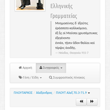
Ελληνικής
Γραμματείας
Μνημοσύνης δ᾽ ἐξαῦτις
ἐράσσατο καλλικόμοιο,
ἐξ ἧς οἱ Μοῦσαι χρυσάμπυκες
ἐξεγένοντο
ἐννέα, τῇσιν ἅδον θαλίαι καὶ
τέρψις ἀοιδῆς.
Ησίοδος, Θεογονία 915-7
Αρχική
Συγγραφείς
Γένη / Είδη
Συμφραστικός πίνακας
ΠΛΟΥΤΑΡΧΟΣ
/
Ἀλέξανδρος
/
ΠΛΟΥΤ Αλεξ 70.3-71.9