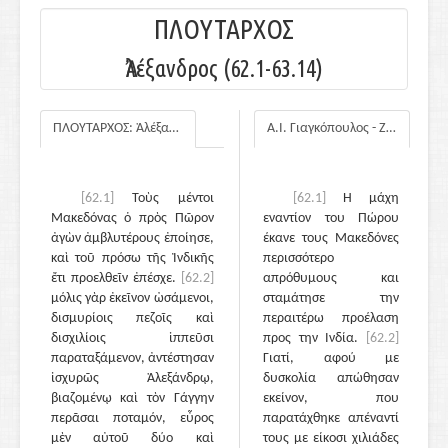
ΠΛΟΥΤΑΡΧΟΣ
Ἀλέξανδρος (62.1-63.14)
ΠΛΟΥΤΑΡΧΟΣ: Ἀλέξανδρος
Α.Ι. Γιαγκόπουλος - Ζ.Ε. Μαλαθούνη
[62.1]
Τοὺς μέντοι
[62.1]
Η μάχη
Μακεδόνας ὁ πρὸς Πῶρον
εναντίον του Πώρου
ἀγὼν ἀμβλυτέρους ἐποίησε,
έκανε τους Μακεδόνες
καὶ τοῦ πρόσω τῆς Ἰνδικῆς
περισσότερο
ἔτι προελθεῖν ἐπέσχε.
[62.2]
απρόθυμους και
μόλις γὰρ ἐκεῖνον ὠσάμενοι,
σταμάτησε την
δισμυρίοις πεζοῖς καὶ
περαιτέρω προέλαση
δισχιλίοις ἱππεῦσι
προς την Ινδία.
[62.2]
παραταξάμενον, ἀντέστησαν
Γιατί, αφού με
ἰσχυρῶς Ἀλεξάνδρῳ,
δυσκολία απώθησαν
βιαζομένῳ καὶ τὸν Γάγγην
εκείνον, που
περᾶσαι ποταμόν, εὖρος
παρατάχθηκε απέναντί
μὲν αὐτοῦ δύο καὶ
τους με είκοσι χιλιάδες