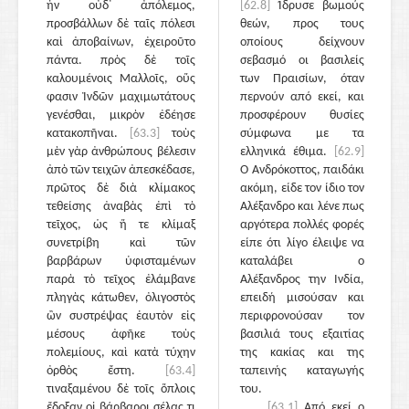
ἦν οὐδ᾽ ἀπόλεμος,
[62.8]
Ίδρυσε βωμούς
προσβάλλων δὲ ταῖς πόλεσι
θεών, προς τους
καὶ ἀποβαίνων, ἐχειροῦτο
οποίους δείχνουν
πάντα. πρὸς δὲ τοῖς
σεβασμό οι βασιλείς
καλουμένοις Μαλλοῖς, οὕς
των Πραισίων, όταν
φασιν Ἰνδῶν μαχιμωτάτους
περνούν από εκεί, και
γενέσθαι, μικρὸν ἐδέησε
προσφέρουν θυσίες
κατακοπῆναι.
[63.3]
τοὺς
σύμφωνα με τα
μὲν γὰρ ἀνθρώπους βέλεσιν
ελληνικά έθιμα.
[62.9]
ἀπὸ τῶν τειχῶν ἀπεσκέδασε,
Ο Ανδρόκοττος, παιδάκι
πρῶτος δὲ διὰ κλίμακος
ακόμη, είδε τον ίδιο τον
τεθείσης ἀναβὰς ἐπὶ τὸ
Αλέξανδρο και λένε πως
τεῖχος, ὡς ἥ τε κλίμαξ
αργότερα πολλές φορές
συνετρίβη καὶ τῶν
είπε ότι λίγο έλειψε να
βαρβάρων ὑφισταμένων
καταλάβει ο
παρὰ τὸ τεῖχος ἐλάμβανε
Αλέξανδρος την Ινδία,
πληγὰς κάτωθεν, ὀλιγοστὸς
επειδή μισούσαν και
ὢν συστρέψας ἑαυτὸν εἰς
περιφρονούσαν τον
μέσους ἀφῆκε τοὺς
βασιλιά τους εξαιτίας
πολεμίους, καὶ κατὰ τύχην
της κακίας και της
ὀρθὸς ἔστη.
[63.4]
ταπεινής καταγωγής
τιναξαμένου δὲ τοῖς ὅπλοις
του.
ἔδοξαν οἱ βάρβαροι σέλας τι
[63.1]
Από εκεί ο