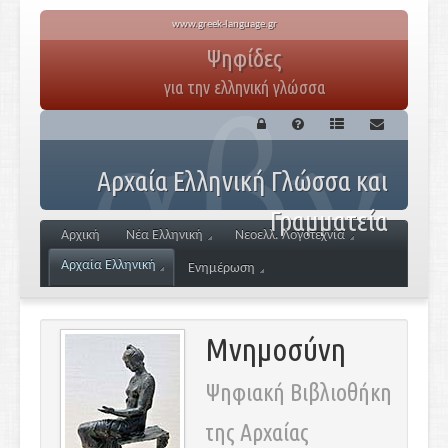
www.greek-language.gr
Ψηφίδες
για την ελληνική γλώσσα
Αρχαία Ελληνική Γλώσσα και
Γραμματεία
Αρχική
Νέα Ελληνική
Νεοελλ. Λογοτεχνία
Αρχαία Ελληνική
Ενημέρωση
Μνημοσύνη
Ψηφιακή Βιβλιοθήκη
της Αρχαίας