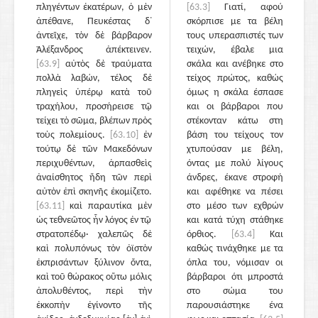
πληγέντων ἑκατέρων, ὁ μὲν
[63.3]
Γιατί, αφού
ἀπέθανε, Πευκέστας δ᾽
σκόρπισε με τα βέλη
ἀντεῖχε, τὸν δὲ βάρβαρον
τους υπερασπιστές των
Ἀλέξανδρος ἀπέκτεινεν.
τειχών, έβαλε μια
[63.9]
αὐτὸς δὲ τραύματα
σκάλα και ανέβηκε στο
πολλὰ λαβών, τέλος δὲ
τείχος πρώτος, καθώς
πληγεὶς ὑπέρῳ κατὰ τοῦ
όμως η σκάλα έσπασε
τραχήλου, προσήρεισε τῷ
και οι βάρβαροι που
τείχει τὸ σῶμα, βλέπων πρὸς
στέκονταν κάτω στη
τοὺς πολεμίους.
[63.10]
ἐν
βάση του τείχους τον
τούτῳ δὲ τῶν Μακεδόνων
χτυπούσαν με βέλη,
περιχυθέντων, ἁρπασθεὶς
όντας με πολύ λίγους
ἀναίσθητος ἤδη τῶν περὶ
άνδρες, έκανε στροφή
αὐτὸν ἐπὶ σκηνῆς ἐκομίζετο.
και αφέθηκε να πέσει
[63.11]
καὶ παραυτίκα μὲν
στο μέσο των εχθρών
ὡς τεθνεῶτος ἦν λόγος ἐν τῷ
και κατά τύχη στάθηκε
στρατοπέδῳ· χαλεπῶς δὲ
όρθιος.
[63.4]
Και
καὶ πολυπόνως τὸν ὀϊστὸν
καθώς τινάχθηκε με τα
ἐκπρισάντων ξύλινον ὄντα,
όπλα του, νόμισαν οι
καὶ τοῦ θώρακος οὕτω μόλις
βάρβαροι ότι μπροστά
ἀπολυθέντος, περὶ τὴν
στο σώμα του
ἐκκοπὴν ἐγίνοντο τῆς
παρουσιάστηκε ένα