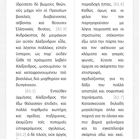
ἱδρύσατο δὲ βωμοὺς θεῶν,
παραδοχή ήττας.
[62.6]
οὓς μέχρι νῦν οἱ Πραισίων
Καθώς όμως και οι
βασιλεῖς διαβαίνοντες
φίλοι του τον
σέβονται καὶ θύουσιν
παρηγορούσαν με
Ἑλληνικὰς θυσίας.
[62.9]
λόγια ταιριαστά και οι
Ἀνδρόκοττος δὲ μειράκιον
στρατιώτες στέκονταν
ὢν αὐτὸν Ἀλέξανδρον εἶδε,
έξω από την πόρτα του
καὶ λέγεται πολλάκις εἰπεῖν
και τον ικέτευαν με
ὕστερον, ὡς παρ᾽ οὐδὲν
κλάματα και γοερές
ἦλθε τὰ πράγματα λαβεῖν
φωνές, λύγισε και
Ἀλέξανδρος, μισουμένου τε
άρχισε να σκέφτεται την
καὶ καταφρονουμένου τοῦ
επιστροφή,
βασιλέως διὰ μοχθηρίαν καὶ
σχεδιάζοντας για τη
δυσγένειαν.
δόξα του πολλά
[63.1]
Ἐντεῦθεν
απατηλά και σοφιστικά
ὁρμήσας Ἀλέξανδρος τὴν
τεχνάσματα.
[62.7]
ἔξω θάλασσαν ἐπιδεῖν, καὶ
Κατασκεύασε δηλαδή
πολλὰ πορθμεῖα κωπήρη
μεγαλύτερα όπλα και
καὶ σχεδίας πηξάμενος,
παχνιά για τα άλογα και
ἐκομίζετο τοῖς ποταμοῖς
πιο βαριά χαλινάρια
ὑποφερόμενος σχολαίως.
και τα εγκατέλειψε
[63.2]
ὁ δὲ πλοῦς οὐκ ἀργὸς
σκόρπια εδώ και εκεί.