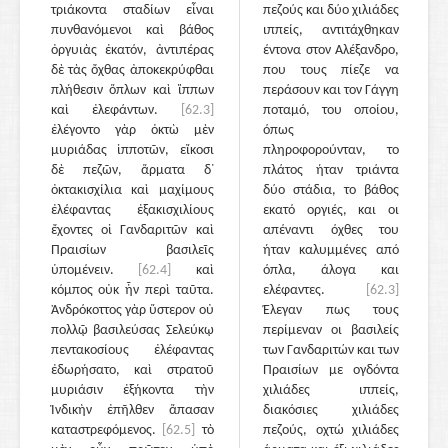
τριάκοντα σταδίων εἶναι
πεζούς και δύο χιλιάδες
πυνθανόμενοι καὶ βάθος
ιππείς, αντιτάχθηκαν
ὀργυιὰς ἑκατόν, ἀντιπέρας
έντονα στον Αλέξανδρο,
δὲ τὰς ὄχθας ἀποκεκρύφθαι
που τους πίεζε να
πλήθεσιν ὅπλων καὶ ἵππων
περάσουν και τον Γάγγη
καὶ ἐλεφάντων.
[62.3]
ποταμό, του οποίου,
ἐλέγοντο γὰρ ὀκτὼ μὲν
όπως
μυριάδας ἱπποτῶν, εἴκοσι
πληροφορούνταν, το
δὲ πεζῶν, ἅρματα δ᾽
πλάτος ήταν τριάντα
ὀκτακισχίλια καὶ μαχίμους
δύο στάδια, το βάθος
ἐλέφαντας ἑξακισχιλίους
εκατό οργιές, και οι
ἔχοντες οἱ Γανδαριτῶν καὶ
απέναντι όχθες του
Πραισίων βασιλεῖς
ήταν καλυμμένες από
ὑπομένειν.
[62.4]
καὶ
όπλα, άλογα και
κόμπος οὐκ ἦν περὶ ταῦτα.
ελέφαντες.
[62.3]
Ἀνδρόκοττος γὰρ ὕστερον οὐ
Έλεγαν πως τους
πολλῷ βασιλεύσας Σελεύκῳ
περίμεναν οι βασιλείς
πεντακοσίους ἐλέφαντας
των Γανδαριτών και των
ἐδωρήσατο, καὶ στρατοῦ
Πραισίων με ογδόντα
μυριάσιν ἑξήκοντα τὴν
χιλιάδες ιππείς,
Ἰνδικὴν ἐπῆλθεν ἅπασαν
διακόσιες χιλιάδες
καταστρεφόμενος.
[62.5]
τὸ
πεζούς, οχτώ χιλιάδες