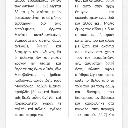
ἀκίδος, ἐνδεδυκυίας [ἐν] ἑνὶ
φως και οπτασία.
[63.5]
τῶν ὀστέων.
[63.12]
λέγεται
Γι᾽ αυτό στην αρχή
δὲ τὸ μὲν πλάτος τριῶν
έφυγαν και
δακτύλων εἶναι, τὸ δὲ μῆκος
σκορπίστηκαν ένας εδώ
τεσσάρων· διὸ ταῖς
και άλλος εκεί. Μόλις
λιποθυμίαις ἔγγιστα
όμως τον είδαν με δυο
θανάτου συνελαυνόμενος
υπασπιστές, όρμησαν
ἐξαιρουμένης αὐτῆς, ὅμως
κατεπάνω του και άλλοι
ἀνέλαβε,
[63.13]
καὶ
με ξίφη και ακόντια
διαφυγὼν τὸν κίνδυνον, ἔτι
που είχαν στα χέρια
δ᾽ ἀσθενὴς ὢν καὶ πολὺν
τους τον τραυμάτιζαν,
χρόνον ἐν διαίτῃ καὶ
ενώ αμυνόταν·
[63.6]
θεραπείαις ἔχων αὑτόν, ἔξω
ένας μάλιστα, αφού
θορυβοῦντας ὡς ᾔσθετο
στάθηκε λίγο πιο πέρα,
ποθοῦντας αὐτὸν ἰδεῖν τοὺς
έριξε το βέλος από το
Μακεδόνας, λαβὼν ἱμάτιον
τόξο του με τόση ορμή
προῆλθε,
[63.14]
καὶ θύσας
και δύναμη, που
τοῖς θεοῖς αὖθις ἀνήχθη καὶ
διαπέρασε τον θώρακα
παρεκομίζετο, χώραν τε
και καρφώθηκε στα
πολλὴν καὶ πόλεις μεγάλας
κόκκαλα, στην περιοχή
καταστρεφόμενος.
του μαστού.
[63.7]
Και
καθώς από το τραύμα
έκανε πίσω και λύγισε