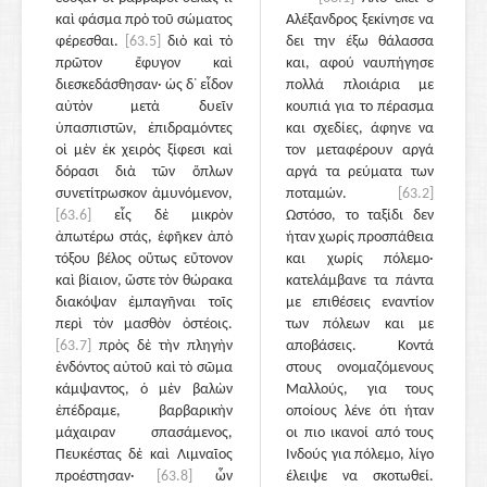
καὶ φάσμα πρὸ τοῦ σώματος
Αλέξανδρος ξεκίνησε να
φέρεσθαι.
[63.5]
διὸ καὶ τὸ
δει την έξω θάλασσα
πρῶτον ἔφυγον καὶ
και, αφού ναυπήγησε
διεσκεδάσθησαν· ὡς δ᾽ εἶδον
πολλά πλοιάρια με
αὐτὸν μετὰ δυεῖν
κουπιά για το πέρασμα
ὑπασπιστῶν, ἐπιδραμόντες
και σχεδίες, άφηνε να
οἱ μὲν ἐκ χειρὸς ξίφεσι καὶ
τον μεταφέρουν αργά
δόρασι διὰ τῶν ὅπλων
αργά τα ρεύματα των
συνετίτρωσκον ἀμυνόμενον,
ποταμών.
[63.2]
[63.6]
εἷς δὲ μικρὸν
Ωστόσο, το ταξίδι δεν
ἀπωτέρω στάς, ἐφῆκεν ἀπὸ
ήταν χωρίς προσπάθεια
τόξου βέλος οὕτως εὔτονον
και χωρίς πόλεμο·
καὶ βίαιον, ὥστε τὸν θώρακα
κατελάμβανε τα πάντα
διακόψαν ἐμπαγῆναι τοῖς
με επιθέσεις εναντίον
περὶ τὸν μασθὸν ὀστέοις.
των πόλεων και με
[63.7]
πρὸς δὲ τὴν πληγὴν
αποβάσεις. Κοντά
ἐνδόντος αὐτοῦ καὶ τὸ σῶμα
στους ονομαζόμενους
κάμψαντος, ὁ μὲν βαλὼν
Μαλλούς, για τους
ἐπέδραμε, βαρβαρικὴν
οποίους λένε ότι ήταν
μάχαιραν σπασάμενος,
οι πιο ικανοί από τους
Πευκέστας δὲ καὶ Λιμναῖος
Ινδούς για πόλεμο, λίγο
προέστησαν·
[63.8]
ὧν
έλειψε να σκοτωθεί.