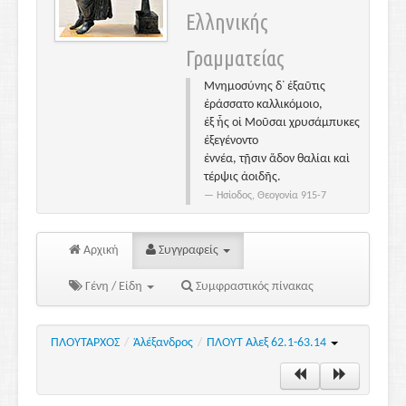
Ελληνικής
Γραμματείας
Μνημοσύνης δ᾽ ἐξαῦτις
ἐράσσατο καλλικόμοιο,
ἐξ ἧς οἱ Μοῦσαι χρυσάμπυκες
ἐξεγένοντο
ἐννέα, τῇσιν ἅδον θαλίαι καὶ
τέρψις ἀοιδῆς.
Ησίοδος, Θεογονία 915-7
Αρχική
Συγγραφείς
Γένη / Είδη
Συμφραστικός πίνακας
ΠΛΟΥΤΑΡΧΟΣ
/
Ἀλέξανδρος
/
ΠΛΟΥΤ Αλεξ 62.1-63.14