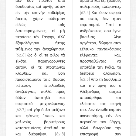
μὲν οὖν πρῶτον ὑπὸ
άρματα και έξι χιλιάδες
δυσθυμίας καὶ ὀργῆς αὑτὸν
πολεμικούς ελέφαντες.
εἰς τὴν σκηνὴν καθείρξας
[62.4]
Και όσον αφορά
ἔκειτο, χάριν οὐδεμίαν
σε αυτά, δεν ήταν
εἰδὼς τοῖς
κομπασμοί. Γιατί ο
διαπεπραγμένοις, εἰ μὴ
Ανδρόκοττος, που έγινε
περάσειε τὸν Γάγγην, ἀλλ᾽
βασιλιάς λίγο
ἐξομολόγησιν ἥττης
αργότερα, δώρησε στον
τιθέμενος τὴν ἀναχώρησιν.
Σέλευκο πεντακόσιους
[62.6]
ὡς δ᾽ οἵ τε φίλοι τὰ
ελέφαντες και,
εἰκότα παρηγοροῦντες
προσπαθώντας να
αὐτόν, οἵ τε στρατιῶται
υποτάξει την Ινδία, τη
κλαυθμῷ καὶ βοῇ
διέτρεξε ολόκληρη.
προσιστάμενοι ταῖς θύραις
[62.5]
Από τη δυσθυμία
ἱκέτευον, ἐπικλασθεὶς
και την οργή του ο
ἀνεζεύγνυε, πολλὰ πρὸς
Αλέξανδρος αρχικά
δόξαν ἀπατηλὰ καὶ
αποσύρθηκε και
σοφιστικὰ μηχανώμενος.
κλείστηκε στη σκηνή
[62.7]
καὶ γὰρ ὅπλα μείζονα
του. Δεν ένιωθε καμιάν
καὶ φάτνας ἵππων καὶ
ικανοποίηση, εάν δεν
χαλινοὺς βαρυτέρους
περνούσε τον Γάγγη,
κατασκευάσας ἀπέλιπέ τε
αλλά θεωρούσε την
καὶ διέρριψεν.
[62.8]
επιστροφή σαν