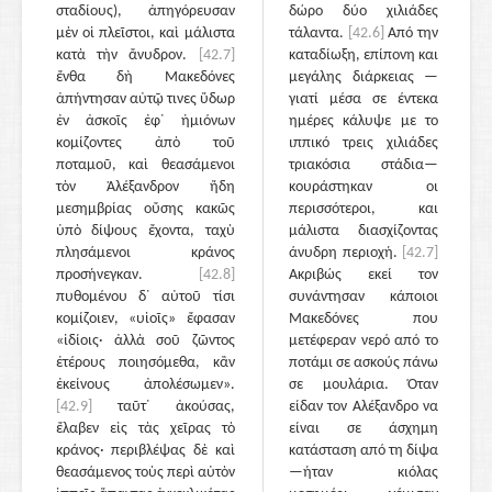
σταδίους), ἀπηγόρευσαν
δώρο δύο χιλιάδες
μὲν οἱ πλεῖστοι, καὶ μάλιστα
τάλαντα.
[42.6]
Από την
κατὰ τὴν ἄνυδρον.
[42.7]
καταδίωξη, επίπονη και
ἔνθα δὴ Μακεδόνες
μεγάλης διάρκειας —
ἀπήντησαν αὐτῷ τινες ὕδωρ
γιατί μέσα σε έντεκα
ἐν ἀσκοῖς ἐφ᾽ ἡμιόνων
ημέρες κάλυψε με το
κομίζοντες ἀπὸ τοῦ
ιππικό τρεις χιλιάδες
ποταμοῦ, καὶ θεασάμενοι
τριακόσια στάδια—
τὸν Ἀλέξανδρον ἤδη
κουράστηκαν οι
μεσημβρίας οὔσης κακῶς
περισσότεροι, και
ὑπὸ δίψους ἔχοντα, ταχὺ
μάλιστα διασχίζοντας
πλησάμενοι κράνος
άνυδρη περιοχή.
[42.7]
προσήνεγκαν.
[42.8]
Ακριβώς εκεί τον
πυθομένου δ᾽ αὐτοῦ τίσι
συνάντησαν κάποιοι
κομίζοιεν, «υἱοῖς» ἔφασαν
Μακεδόνες που
«ἰδίοις· ἀλλὰ σοῦ ζῶντος
μετέφεραν νερό από το
ἑτέρους ποιησόμεθα, κἂν
ποτάμι σε ασκούς πάνω
ἐκείνους ἀπολέσωμεν».
σε μουλάρια. Όταν
[42.9]
ταῦτ᾽ ἀκούσας,
είδαν τον Αλέξανδρο να
ἔλαβεν εἰς τὰς χεῖρας τὸ
είναι σε άσχημη
κράνος· περιβλέψας δὲ καὶ
κατάσταση από τη δίψα
θεασάμενος τοὺς περὶ αὑτὸν
—ήταν κιόλας