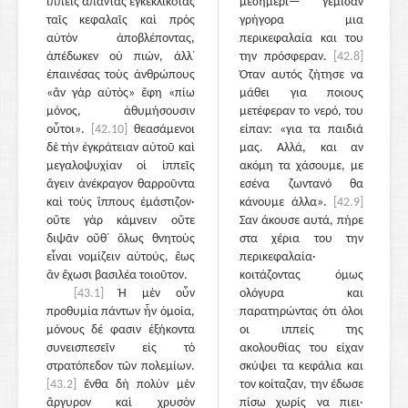
ἱππεῖς ἅπαντας ἐγκεκλικότας
μεσημέρι— γέμισαν
ταῖς κεφαλαῖς καὶ πρὸς
γρήγορα μια
αὐτὸν ἀποβλέποντας,
περικεφαλαία και του
ἀπέδωκεν οὐ πιών, ἀλλ᾽
την πρόσφεραν.
[42.8]
ἐπαινέσας τοὺς ἀνθρώπους
Όταν αυτός ζήτησε να
«ἂν γὰρ αὐτὸς» ἔφη «πίω
μάθει για ποιους
μόνος, ἀθυμήσουσιν
μετέφεραν το νερό, του
οὗτοι».
[42.10]
θεασάμενοι
είπαν: «για τα παιδιά
δὲ τὴν ἐγκράτειαν αὐτοῦ καὶ
μας. Αλλά, και αν
μεγαλοψυχίαν οἱ ἱππεῖς
ακόμη τα χάσουμε, με
ἄγειν ἀνέκραγον θαρροῦντα
εσένα ζωντανό θα
καὶ τοὺς ἵππους ἐμάστιζον·
κάνουμε άλλα».
[42.9]
οὔτε γὰρ κάμνειν οὔτε
Σαν άκουσε αυτά, πήρε
διψᾶν οὔθ᾽ ὅλως θνητοὺς
στα χέρια του την
εἶναι νομίζειν αὑτούς, ἕως
περικεφαλαία·
ἂν ἔχωσι βασιλέα τοιοῦτον.
κοιτάζοντας όμως
[43.1]
Ἡ μὲν οὖν
ολόγυρα και
προθυμία πάντων ἦν ὁμοία,
παρατηρώντας ότι όλοι
μόνους δέ φασιν ἑξήκοντα
οι ιππείς της
συνεισπεσεῖν εἰς τὸ
ακολουθίας του είχαν
στρατόπεδον τῶν πολεμίων.
σκύψει τα κεφάλια και
[43.2]
ἔνθα δὴ πολὺν μὲν
τον κοίταζαν, την έδωσε
ἄργυρον καὶ χρυσὸν
πίσω χωρίς να πιει·