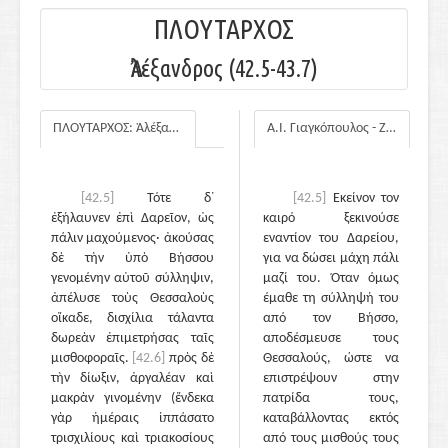
ΠΛΟΥΤΑΡΧΟΣ
Ἀλέξανδρος (42.5-43.7)
ΠΛΟΥΤΑΡΧΟΣ: Ἀλέξανδρος
Α.Ι. Γιαγκόπουλος - Ζ.Ε. Μαλαθούνη
[42.5]
Τότε δ᾽
[42.5]
Εκείνον τον
ἐξήλαυνεν ἐπὶ Δαρεῖον, ὡς
καιρό ξεκινούσε
πάλιν μαχούμενος· ἀκούσας
εναντίον του Δαρείου,
δὲ τὴν ὑπὸ Βήσσου
για να δώσει μάχη πάλι
γενομένην αὐτοῦ σύλληψιν,
μαζί του. Όταν όμως
ἀπέλυσε τοὺς Θεσσαλοὺς
έμαθε τη σύλληψή του
οἴκαδε, δισχίλια τάλαντα
από τον Βήσσο,
δωρεὰν ἐπιμετρήσας ταῖς
αποδέσμευσε τους
μισθοφοραῖς.
[42.6]
πρὸς δὲ
Θεσσαλούς, ώστε να
τὴν δίωξιν, ἀργαλέαν καὶ
επιστρέψουν στην
μακρὰν γινομένην (ἕνδεκα
πατρίδα τους,
γὰρ ἡμέραις ἱππάσατο
καταβάλλοντας εκτός
τρισχιλίους καὶ τριακοσίους
από τους μισθούς τους