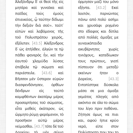
Ἀλεξάνδρῳ δ᾽ οἱ θεοὶ τῆς εἰς
όρμησαν μαζί του μόνο
μητέρα καὶ γυναῖκα καὶ
εξήντα.
[43.2]
Εκεί
παῖδας τοὺς ἐμοὺς
λοιπόν, περνώντας
ἐπιεικείας, ᾧ ταύτην δίδωμι
πάνω από πολύ ασήμι
τὴν δεξιὰν διὰ σοῦ». ταῦτ᾽
και χρυσάφι ριγμένο
εἰπὼν καὶ λαβόμενος τῆς
στο έδαφος και δίπλα
τοῦ Πολυστράτου χειρός,
από πολλές άμαξες με
ἐξέλιπεν.
[43.5]
Ἀλέξανδρος
γυναικόπαιδα
δ᾽ ὡς ἐπῆλθεν, ἀλγῶν τε τῷ
ακυβέρνητες χωρίς
πάθει φανερὸς ἦν, καὶ τὴν
ηνιόχους, κατεδίωκαν
ἑαυτοῦ χλαμύδα λύσας
τους πρώτους, γιατί
ἐπέβαλε τῷ σώματι καὶ
πίστευαν ότι μεταξύ
περιέστειλε.
[43.6]
καὶ
εκείνων ήταν ο
Βῆσσον μὲν ὕστερον εὑρὼν
Δαρείος.
[43.3]
διεσφενδόνησεν, ὀρθίων
Εντοπίστηκε δύσκολα
δένδρων εἰς ταὐτὸ
μέσα σε μια άμαξα
καμφθέντων ἑκατέρῳ μέρος
γεμάτος πληγές από
προσαρτήσας τοῦ σώματος,
ακόντιο σε όλο το σώμα
εἶτα μεθεὶς ἑκάτερον, ὡς
του λίγο πριν πεθάνει.
ὥρμητο ῥύμῃ φερόμενον, τὸ
Ζήτησε όμως να πιει
προσῆκον αὐτῷ μέρος
και, αφού ήπιε κρύο
νείμασθαι.
[43.7]
τότε δὲ τοῦ
νερό, είπε στον
Δαρείου τὸ μὲν σῶμα
Πολύστρατο που του το