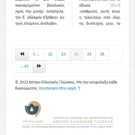
κεκοσμημένον βασιλικῶς
έδωσε:
[43.4]
πρὸς τὴν μητέρ᾽ ἀπέστειλε,
«άνθρωπε, αυτή είναι
τὸν δ᾽ ἀδελφὸν Ἐξάθρην εἰς
η τελευταία από όλες
τοὺς ἑταίρους ἀνέλαβεν.
τις δυστυχίες μου, το
να μην μπορώ να
ανταποδώσω την
ευεργεσία· θα σου
ανταποδώσει όμως τη
χάρη ο Αλέξανδρος, και
1 ...
22
23
24
25
26
σ᾽ αυτόν οι θεοί για την
ευγενική συμπεριφορά
... 43
του προς τη μητέρα
μου, τη γυναίκα μου
© 2012 Κέντρο Ελληνικής Γλώσσας, Με την επιφύλαξη κάθε
και τα παιδιά μου·
δικαιώματος.
Επιστροφή στην αρχή ↑
μέσω εσού τον
συγχαίρω». Αφού είπε
αυτά και έπιασε το χέρι
του Πολύστρατου,
ξεψύχησε.
[43.5]
Όταν
κατέφτασε ο
Αλέξανδρος, λυπήθηκε
ολοφάνερα για το