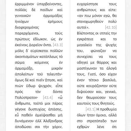
ἐρριμμένον ὑπερβαίνοντες,
ευχαρίστησε τους
πολλὰς δὲ παίδων καὶ
ανθρώπους και είπε:
γυναικῶν ἁρμαμάξας
«αν πιω μόνον εγώ, θα
ἡνιόχων ἐρήμους
στενοχωρηθούν πολύ
διαφερομένας
αυτοί».
[42.10]
παρερχόμενοι, τοὺς
Βλέποντας οι ιππείς την
πρώτους ἐδίωκον, ὡς ἐν
εγκράτεια και το
ἐκείνοις Δαρεῖον ὄντα.
[43.3]
μεγαλείο της ψυχής
μόλις δ᾽ εὑρίσκεται πολλῶν
του, φώναζαν να
ἀκοντισμάτων κατάπλεως τὸ
συνεχίσει να τους
σῶμα κείμενος ἐν
οδηγεί με θάρρος και
ἁρμαμάξῃ, μικρὸν
μαστίγωναν τα άλογά
ἀπολείπων τοῦ τελευτᾶν·
τους. Γιατί, όσο είχαν
ὅμως δὲ καὶ πιεῖν ᾔτησε, καὶ
έναν τέτοιο βασιλιά,
πιὼν ὕδωρ ψυχρόν, εἶπε
ούτε κουράζονταν ούτε
πρὸς τὸν δόντα
διψούσαν και, γενικά,
Πολύστρατον·
[43.4]
«ὦ
δεν θεωρούσαν τους
ἄνθρωπε, τοῦτό μοι πέρας
εαυτούς τους θνητούς.
γέγονε δυστυχίας ἁπάσης,
[43.1]
Η προθυμία
εὖ παθεῖν ἀμείψασθαι μὴ
όλων ήταν όμοια, αλλά
δυνάμενον· ἀλλ᾽ Ἀλέξανδρος
στο στρατόπεδο των
ἀποδώσει σοι τὴν χάριν,
εχθρών λένε ότι