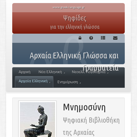
www.greek-language.gr
Ψηφίδες
για την ελληνική γλώσσα
Αρχαία Ελληνική Γλώσσα και
Γραμματεία
Αρχική
Νέα Ελληνική
Νεοελλ. Λογοτεχνία
Αρχαία Ελληνική
Ενημέρωση
Μνημοσύνη
Ψηφιακή Βιβλιοθήκη
της Αρχαίας