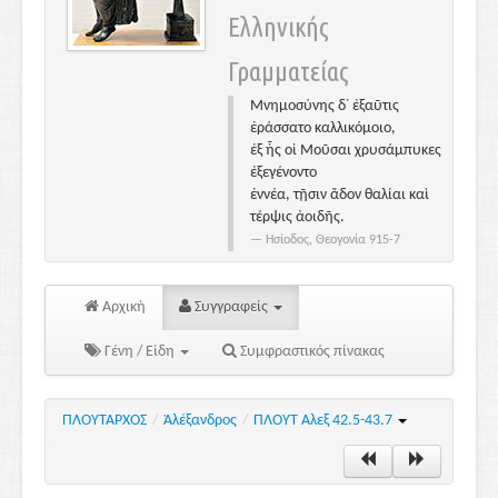
Ελληνικής
Γραμματείας
Μνημοσύνης δ᾽ ἐξαῦτις
ἐράσσατο καλλικόμοιο,
ἐξ ἧς οἱ Μοῦσαι χρυσάμπυκες
ἐξεγένοντο
ἐννέα, τῇσιν ἅδον θαλίαι καὶ
τέρψις ἀοιδῆς.
Ησίοδος, Θεογονία 915-7
Αρχική
Συγγραφείς
Γένη / Είδη
Συμφραστικός πίνακας
ΠΛΟΥΤΑΡΧΟΣ
/
Ἀλέξανδρος
/
ΠΛΟΥΤ Αλεξ 42.5-43.7