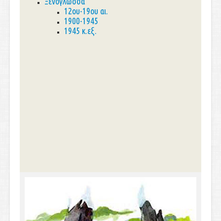
Ξενόγλωσσα
12ου-19ου αι.
1900-1945
1945 κ.εξ.