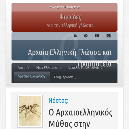
www.greek-language.gr
Ψηφίδες
για την ελληνική γλώσσα
Αρχαία Ελληνική Γλώσσα και
Γραμματεία
Αρχική
Νέα Ελληνική
Νεοελλ. Λογοτεχνία
Αρχαία Ελληνική
Ενημέρωση
Νόστος:
Ο Αρχαιοελληνικός
Μύθος στην