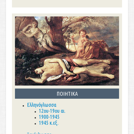
ΠΟΙΗΤΙΚΑ
Ελληνόγλωσσα
12ου-19ου αι.
1900-1945
1945 κ.εξ.