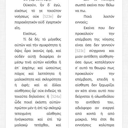
Οὐκοῦν, ἦν δ᾽ ἐγώ,
σωστά εκείνο που θέλω
εἰκότως τό γε τοιοῦτον
να πω.
νοήσεως οὐκ
[523e]
ἂν
Ποιά λοιπόν
παρακλητικὸν οὐδ᾽ ἐγερτικὸν
εννοείς;
εἴη.
Εκείνα που δεν
Εἰκότως.
προκαλούν την
Τί δὲ δή; τὸ μέγεθος
επέμβαση της νόησης
αὐτῶν καὶ τὴν σμικρότητα ἡ
είναι όσα δεν γεννούν
ὄψις ἆρα ἱκανῶς ὁρᾷ, καὶ
[523c]
σύγχρονα και
οὐδὲν αὐτῇ διαφέρει ἐν
μιαν αντίθετη αίσθηση·
μέσῳ τινὰ αὐτῶν κεῖσθαι ἢ
όσα όμως καταλήγουν
ἐπ᾽ ἐσχάτῳ; καὶ ὡσαύτως
σ᾽ αυτό τα θεωρώ πως
πάχος καὶ λεπτότητα ἢ
προκαλούν την
μαλακότητα καὶ σκληρότητα
επέμβαση, επειδή η
ἡ ἁφή; καὶ αἱ ἄλλαι
αίσθηση δεν ξεχωρίζει
αἰσθήσεις ἆρ᾽ οὐκ ἐνδεῶς τὰ
αν κάτι είναι αυτό που
τοιαῦτα δηλοῦσιν; ἢ
[524a]
δείχνεται ή ολωσδιόλου
ὧδε ποιεῖ ἑκάστη αὐτῶν·
το αντίθετό του,
πρῶτον μὲν ἡ ἐπὶ τῷ σκληρῷ
αδιάφορο αν ενεργεί
τεταγμένη αἴσθησις
από κοντά ή από
ἠνάγκασται καὶ ἐπὶ τῷ
μακριά. Μα έτσι θα
μαλακῷ τετάχθαι, καὶ
εννοήσεις καλύτερα