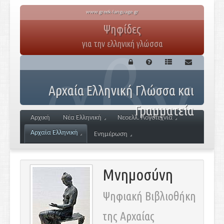
www.greek-language.gr
Ψηφίδες
για την ελληνική γλώσσα
Αρχαία Ελληνική Γλώσσα και
Γραμματεία
Αρχική
Νέα Ελληνική
Νεοελλ. Λογοτεχνία
Αρχαία Ελληνική
Ενημέρωση
Μνημοσύνη
Ψηφιακή Βιβλιοθήκη
της Αρχαίας