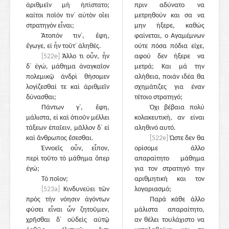
ἀριθμεῖν μὴ ἠπίστατο;
πριν αδύνατο να
καίτοι ποῖόν τιν᾽ αὐτὸν οἴει
μετρηθούν και σα να
στρατηγὸν εἶναι;
μην ήξερε, καθώς
Ἄτοπόν τιν᾽, ἔφη,
φαίνεται, ο Αγαμέμνων
ἔγωγε, εἰ ἦν τοῦτ᾽ ἀληθές.
ούτε πόσα πόδια είχε,
[522e]
Ἄλλο τι οὖν, ἦν
αφού δεν ήξερε να
δ᾽ ἐγώ, μάθημα ἀναγκαῖον
μετρά; Και μά την
πολεμικῷ ἀνδρὶ θήσομεν
αλήθεια, ποιάν ιδέα θα
λογίζεσθαί τε καὶ ἀριθμεῖν
σχημάτιζες για έναν
δύνασθαι;
τέτοιο στρατηγό;
Πάντων γ᾽, ἔφη,
Όχι βέβαια πολύ
μάλιστα, εἰ καὶ ὁτιοῦν μέλλει
κολακευτική, αν είναι
τάξεων ἐπαΐειν, μᾶλλον δ᾽ εἰ
αληθινό αυτό.
καὶ ἄνθρωπος ἔσεσθαι.
[522e]
Ώστε δεν θα
Ἐννοεῖς οὖν, εἶπον,
ορίσομε άλλο
περὶ τοῦτο τὸ μάθημα ὅπερ
απαραίτητο μάθημα
ἐγώ;
για τον στρατηγό την
Τὸ ποῖον;
αριθμητική και τον
[523a]
Κινδυνεύει τῶν
λογαριασμό;
πρὸς τὴν νόησιν ἀγόντων
Παρά κάθε άλλο
φύσει εἶναι ὧν ζητοῦμεν,
μάλιστα απαραίτητο,
χρῆσθαι δ᾽ οὐδεὶς αὐτῷ
αν θέλει τουλάχιστο να