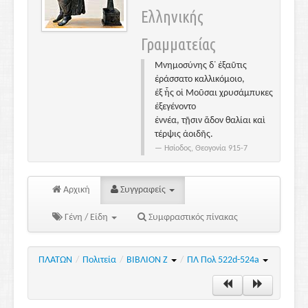
Ελληνικής
Γραμματείας
Μνημοσύνης δ᾽ ἐξαῦτις
ἐράσσατο καλλικόμοιο,
ἐξ ἧς οἱ Μοῦσαι χρυσάμπυκες
ἐξεγένοντο
ἐννέα, τῇσιν ἅδον θαλίαι καὶ
τέρψις ἀοιδῆς.
Ησίοδος, Θεογονία 915-7
Αρχική
Συγγραφείς
Γένη / Είδη
Συμφραστικός πίνακας
ΠΛΑΤΩΝ
/
Πολιτεία
/
ΒΙΒΛΙΟΝ Ζ
/
ΠΛ Πολ 522d-524a