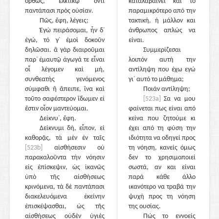
ὀρθῶς, ἑλκτικῷ ὄντι
καταλαβαίνει και το
παντάπασι πρὸς οὐσίαν.
παραμικρότερο από την
Πῶς, ἔφη, λέγεις;
τακτική, ή μάλλον και
Ἐγὼ πειράσομαι, ἦν δ᾽
άνθρωπος απλώς να
ἐγώ, τό γ᾽ ἐμοὶ δοκοῦν
είναι.
δηλῶσαι. ἃ γὰρ διαιροῦμαι
Συμμερίζεσαι
παρ᾽ ἐμαυτῷ ἀγωγά τε εἶναι
λοιπόν αυτή την
οἷ λέγομεν καὶ μή,
αντίληψη που έχω εγώ
συνθεατὴς γενόμενος
γι᾽ αυτό το μάθημα;
σύμφαθι ἢ ἄπειπε, ἵνα καὶ
Ποιάν αντίληψη;
τοῦτο σαφέστερον ἴδωμεν εἰ
[523a]
Σα να μου
ἔστιν οἷον μαντεύομαι.
φαίνεται πως είναι από
Δείκνυ᾽, ἔφη.
κείνα που ζητούμε κι
Δείκνυμι δή, εἶπον, εἰ
έχει από τη φύση την
καθορᾷς, τὰ μὲν ἐν ταῖς
ιδιότητα να οδηγεί προς
[523b]
αἰσθήσεσιν οὐ
τη νόηση, κανείς όμως
παρακαλοῦντα τὴν νόησιν
δεν το χρησιμοποιεί
εἰς ἐπίσκεψιν, ὡς ἱκανῶς
σωστά, αν και είναι
ὑπὸ τῆς αἰσθήσεως
παρά κάθε άλλο
κρινόμενα, τὰ δὲ παντάπασι
ικανότερο να τραβά την
διακελευόμενα ἐκείνην
ψυχή προς τη νόηση
ἐπισκέψασθαι, ὡς τῆς
της ουσίας.
αἰσθήσεως οὐδὲν ὑγιὲς
Πώς το εννοείς