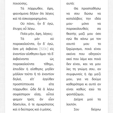
ποιούσης.
αυτό;
Τὰ πόρρωθεν, ἔφη,
Θα προσπαθήσω
φαινόμενα δῆλον ὅτι λέγεις
να σου δώσω να
καὶ τὰ ἐσκιαγραφημένα.
καταλάβεις την ιδέα
Οὐ πάνυ, ἦν δ᾽ ἐγώ,
μου· μόνο να
ἔτυχες οὗ λέγω.
παρακολουθείς σα
Ποῖα μήν, ἔφη, λέγεις;
θεατής μαζί μου όσο
Τὰ μὲν οὐ
εγώ θα κάνω με τον
παρακαλοῦντα, ἦν δ᾽ ἐγώ,
εαυτό μου το
ὅσα μὴ ἐκβαίνει
[523c]
εἰς
ξεχώρισμα, ποιά είναι
ἐναντίαν αἴσθησιν ἅμα· τὰ δ᾽
εκείνα που οδηγούν
ἐκβαίνοντα ὡς
εκεί που λέμε και ποιά
παρακαλοῦντα τίθημι,
δεν είναι, και να μου
ἐπειδὰν ἡ αἴσθησις μηδὲν
λες τη γνώμη σου, αν
μᾶλλον τοῦτο ἢ τὸ ἐναντίον
συμφωνείς ή όχι μαζί
δηλοῖ, εἴτ᾽ ἐγγύθεν
μου, για να δούμε
προσπίπτουσα εἴτε
καθαρότερα κι αυτό αν
πόρρωθεν. ὧδε δὲ ἃ λέγω
είναι καθώς εγώ τα
σαφέστερον εἴσῃ. οὗτοί
φαντάζομαι.
φαμεν τρεῖς ἂν εἶεν
Δείχνε μού τα
δάκτυλοι, ὅ τε σμικρότατος
λοιπόν.
καὶ ὁ δεύτερος καὶ ὁ μέσος.
Σου δείχνω