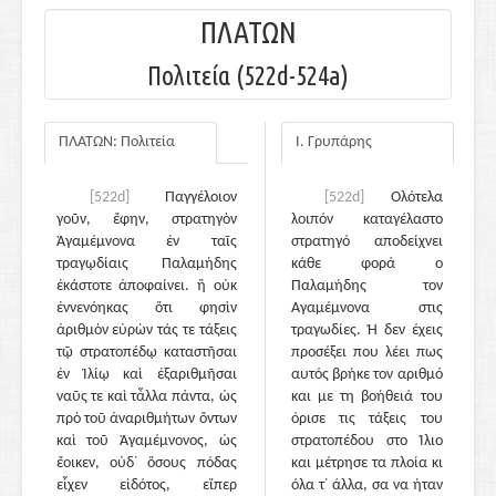
ΠΛΑΤΩΝ
Πολιτεία (522d-524a)
ΠΛΑΤΩΝ: Πολιτεία
Ι. Γρυπάρης
[522d]
Παγγέλοιον
[522d]
Ολότελα
γοῦν, ἔφην, στρατηγὸν
λοιπόν καταγέλαστο
Ἀγαμέμνονα ἐν ταῖς
στρατηγό αποδείχνει
τραγῳδίαις Παλαμήδης
κάθε φορά ο
ἑκάστοτε ἀποφαίνει. ἢ οὐκ
Παλαμήδης τον
ἐννενόηκας ὅτι φησὶν
Αγαμέμνονα στις
ἀριθμὸν εὑρὼν τάς τε τάξεις
τραγωδίες. Ή δεν έχεις
τῷ στρατοπέδῳ καταστῆσαι
προσέξει που λέει πως
ἐν Ἰλίῳ καὶ ἐξαριθμῆσαι
αυτός βρήκε τον αριθμό
ναῦς τε καὶ τἆλλα πάντα, ὡς
και με τη βοήθειά του
πρὸ τοῦ ἀναριθμήτων ὄντων
όρισε τις τάξεις του
καὶ τοῦ Ἀγαμέμνονος, ὡς
στρατοπέδου στο Ίλιο
ἔοικεν, οὐδ᾽ ὅσους πόδας
και μέτρησε τα πλοία κι
εἶχεν εἰδότος, εἴπερ
όλα τ᾽ άλλα, σα να ήταν