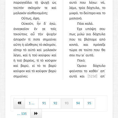
παραγγέλλει τῇ ψυχῇ ὡς
αυτό που λέγω: νά,
ταὐτὸν σκληρόν τε καὶ
λέμε, τρία δάχτυλα, το
μαλακὸν αἰσθανομένη;
μικρό, το δεύτερο και το
Οὕτως, ἔφη.
μεσιανό.
Οὐκοῦν, ἦν δ᾽ ἐγώ,
Πάει καλά.
ἀναγκαῖον ἔν γε τοῖς
Έχε υπόψη σου
τοιούτοις αὖ τὴν ψυχὴν
πως μιλώ για δάχτυλα
ἀπορεῖν τί ποτε σημαίνει
που τα βλέπομε από
αὕτη ἡ αἴσθησις τὸ σκληρόν,
κοντά, και πρόσεξε
εἴπερ τὸ αὐτὸ καὶ μαλακὸν
τώρα σε τούτο που θα
λέγει, καὶ ἡ τοῦ κούφου καὶ
σου πω γι᾽ αυτά.
ἡ τοῦ βαρέος, τί τὸ κοῦφον
Ποιό;
καὶ βαρύ, εἰ τό τε βαρὺ
Όμοιο δάχτυλο
κοῦφον καὶ τὸ κοῦφον βαρὺ
φαίνεται το καθέν᾽ απ᾽
σημαίνει;
αυτά και
[523d]
απ᾽
αυτή την άποψη καμιά
διαφορά δεν υπάρχει,
αν φαίνεται στη μέση ή
στην άκρη, αν είναι είτε
άσπρο είτε μαύρο, είτε
1 ...
91
92
93
94
95
παχύ είτε λιγνό, είτε ό,τι
άλλο τέτοιο. Επειδή σ᾽
... 135