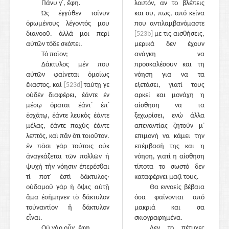
Πάνυ γ᾽, ἔφη.
λοιπόν, αν το βλέπεις
Ὡς ἐγγύθεν τοίνυν
και συ, πως, από κείνα
ὁρωμένους λέγοντός μου
που αντιλαμβανόμαστε
διανοοῦ. ἀλλά μοι περὶ
[523b]
με τις αισθήσεις,
αὐτῶν τόδε σκόπει.
μερικά δεν έχουν
Τὸ ποῖον;
ανάγκη να
Δάκτυλος μέν που
προσκαλέσουν και τη
αὐτῶν φαίνεται ὁμοίως
νόηση για να τα
ἕκαστος, καὶ
[523d]
ταύτῃ γε
εξετάσει, γιατί τους
οὐδὲν διαφέρει, ἐάντε ἐν
αρκεί και μονάχη η
μέσῳ ὁρᾶται ἐάντ᾽ ἐπ᾽
αίσθηση να τα
ἐσχάτῳ, ἐάντε λευκὸς ἐάντε
ξεχωρίσει, ενώ άλλα
μέλας, ἐάντε παχὺς ἐάντε
απεναντίας ζητούν μ᾽
λεπτός, καὶ πᾶν ὅτι τοιοῦτον.
επιμονή να κάμει την
ἐν πᾶσι γὰρ τούτοις οὐκ
επέμβασή της και η
ἀναγκάζεται τῶν πολλῶν ἡ
νόηση, γιατί η αίσθηση
ψυχὴ τὴν νόησιν ἐπερέσθαι
τίποτα το σωστό δεν
τί ποτ᾽ ἐστὶ δάκτυλος·
καταφέρνει μαζί τους.
οὐδαμοῦ γὰρ ἡ ὄψις αὐτῇ
Θα εννοείς βέβαια
ἅμα ἐσήμηνεν τὸ δάκτυλον
όσα φαίνονται από
τοὐναντίον ἢ δάκτυλον
μακριά και σα
εἶναι.
σκιογραφημένα.
Οὐ γὰρ οὖν, ἔφη.
Δεν το πέτυχες