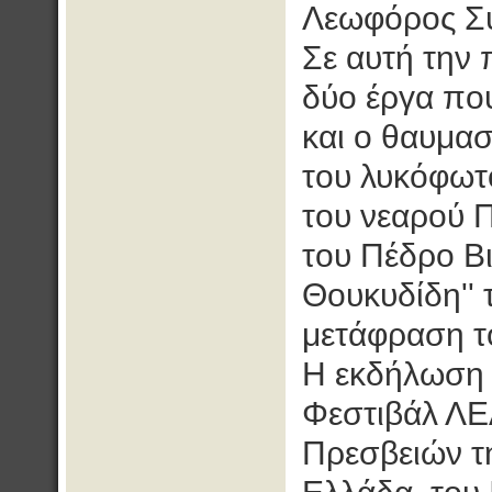
Λεωφόρος Συ
Σε αυτή την 
δύο έργα πο
και ο θαυμασ
του λυκόφωτο
του νεαρού 
του Πέδρο Βι
Θουκυδίδη'' 
μετάφραση τ
Η εκδήλωση 
Φεστιβάλ ΛΕ
Πρεσβειών τη