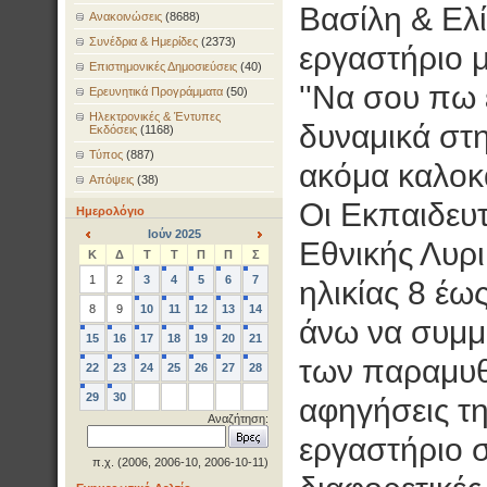
Βασίλη & Ελί
Ανακοινώσεις
(8688)
Συνέδρια & Ημερίδες
(2373)
εργαστήριο μ
Επιστημονικές Δημοσιεύσεις
(40)
''Να σου πω 
Ερευνητικά Προγράμματα
(50)
Ηλεκτρονικές & Έντυπες
δυναμικά στη
Εκδόσεις
(1168)
Τύπος
(887)
ακόμα καλοκα
Απόψεις
(38)
Οι Εκπαιδευτ
Ημερολόγιο
Ιούν 2025
Εθνικής Λυρ
<
>
Κ
Δ
Τ
Τ
Π
Π
Σ
1
2
3
4
5
6
7
ηλικίας 8 έως
8
9
10
11
12
13
14
άνω να συμμε
15
16
17
18
19
20
21
των παραμυθ
22
23
24
25
26
27
28
29
30
αφηγήσεις τη
Αναζήτηση:
εργαστήριο σ
π.χ. (2006, 2006-10, 2006-10-11)