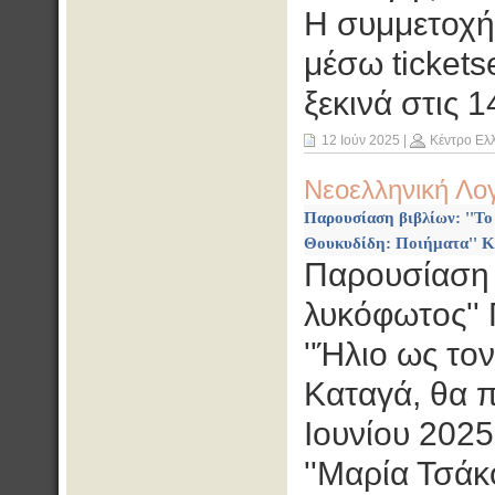
Η συμμετοχή
μέσω tickets
ξεκινά στις 1
12 Ιούν 2025
|
Κέντρο Ελ
Νεοελληνική Λο
Παρουσίαση βιβλίων: ''Το
Θουκυδίδη: Ποιήματα'' Κ
Παρουσίαση β
λυκόφωτος''
''Ήλιο ως το
Καταγά, θα 
Ιουνίου 2025
''Μαρία Τσάκ