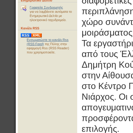
διαφορετικές
Ενημερωτικό Δελτίο
Γραφτείτε Συνδρομητής
περιπλάνηση
για να λαμβάνετε αυτόματα το
Ενημερωτικό Δελτίο με
χώρο συνάντ
ηλεκτρονικό ταχυδρομείο.
Κανάλι RSS
μοιράσματος
Ενσωματώστε το κανάλι Rss
Τα εργαστήρι
(RSS Feed)
της Πύλης στην
εφαρμογή Rss (RSS Reader)
από τους Έλλ
που χρησιμοποιείτε.
Δημήτρη Κούρ
στην Αίθουσα
στο Κέντρο 
Νιάρχος. Οι
απογευματιν
προσφέροντα
επιλογής.