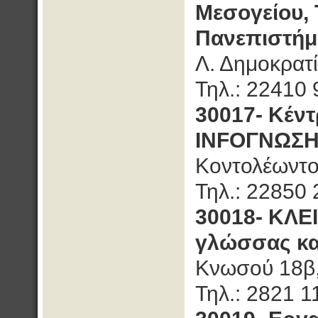
Μεσογείου,
Πανεπιστήμι
Λ. Δημοκρατί
Τηλ.: 22410 
30017- Κέντ
INFOΓΝΩΣΗ
Κοντολέωντο
Τηλ.: 22850 
30018- ΚΛΕΙ
γλώσσας και
Κνωσού 18β
Τηλ.: 2821 1