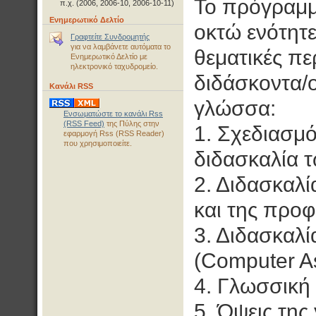
Το πρόγραμμ
π.χ. (2006, 2006-10, 2006-10-11)
Ενημερωτικό Δελτίο
οκτώ ενότητε
Γραφτείτε Συνδρομητής
για να λαμβάνετε αυτόματα το
θεματικές πε
Ενημερωτικό Δελτίο με
ηλεκτρονικό ταχυδρομείο.
διδάσκοντα/ο
Κανάλι RSS
γλώσσα:
Ενσωματώστε το κανάλι Rss
(RSS Feed)
της Πύλης στην
1. Σχεδιασμό
εφαρμογή Rss (RSS Reader)
που χρησιμοποιείτε.
διδασκαλία 
2. Διδασκαλί
και της προ
3. Διδασκαλ
(Computer A
4. Γλωσσική 
5. Όψεις της