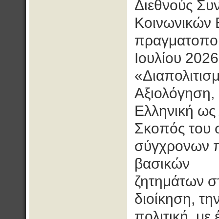
Διεθνούς Συ
Κοινωνικών 
πραγματοποι
Ιουλίου 2026
«Διαπολιτισμ
Αξιολόγηση, 
Ελληνική ως
Σκοπός του σ
σύγχρονων π
βασικών
ζητημάτων στ
διοίκηση, τη
πολιτική, με