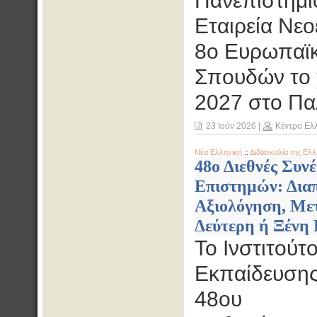
Πανεπιστημίο
Εταιρεία Νε
8ο Eυρωπαϊ
Σπουδών το 
2027 στο Πα
23 Ιούν 2026
|
Κέντρο Ελ
Νέα Ελληνική
::
Διδασκαλία της Ελλ
48ο Διεθνές Συν
Επιστημών: Διαπ
Αξιολόγηση, Μετ
Δεύτερη ή Ξένη 
Το Ινστιτούτ
Εκπαίδευσης
48ου