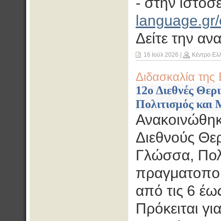
- στην ιστοσ
language.gr/c
Δείτε την α
16 Ιούλ 2026
|
Κέντρο Ελ
Διδασκαλία της 
12ο Διεθνές Θερ
Πολιτισμός και Μ
Ανακοινώθηκ
Διεθνούς Θε
Γλώσσα, Πολ
πραγματοποιη
από τις 6 έω
Πρόκειται γι