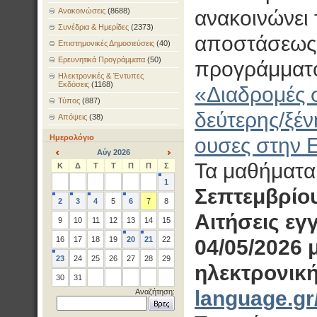
Ανακοινώσεις
(8688)
ανακοινώνει 
Συνέδρια & Ημερίδες
(2373)
αποστάσεως
Επιστημονικές Δημοσιεύσεις
(40)
Ερευνητικά Προγράμματα
(50)
προγράμματ
Ηλεκτρονικές & Έντυπες
Εκδόσεις
(1168)
«Διαδρομές σ
Τύπος
(887)
δεύτερης/ξέν
Απόψεις
(38)
Ημερολόγιο
ουσες στην Ε
Αύγ 2026
<
>
Τα μαθήματα
Κ
Δ
Τ
Τ
Π
Π
Σ
1
Σεπτεμβρίου
2
3
4
5
6
7
8
Αιτήσεις εγ
9
10
11
12
13
14
15
16
17
18
19
20
21
22
04/05/2026 
23
24
25
26
27
28
29
ηλεκτρονικ
30
31
language.gr
Αναζήτηση: