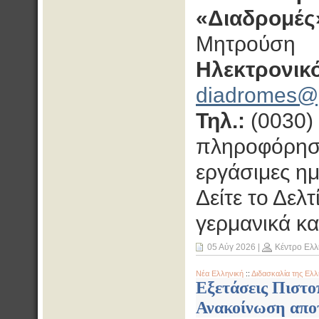
«Διαδρομές
Μητρούση
Ηλεκτρονικό
diadromes@
Τηλ.:
(0030)
πληροφόρηση
εργάσιμες ημ
Δείτε το Δελ
γερμανικά κ
05 Αύγ 2026
|
Κέντρο Ελλ
Νέα Ελληνική
::
Διδασκαλία της Ελλ
Εξετάσεις Πιστο
Ανακοίνωση απο