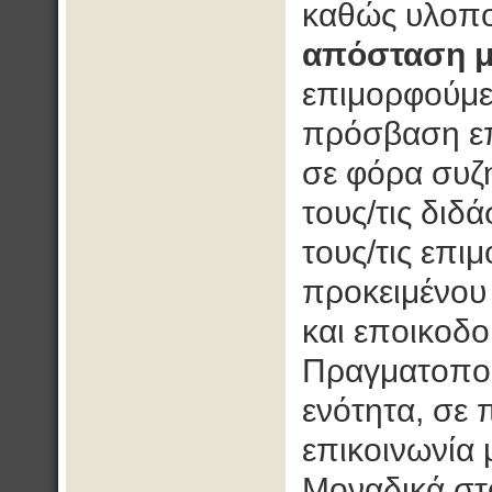
καθώς υλοπο
απόσταση μ
επιμορφούμεν
πρόσβαση επ
σε φόρα συζ
τους/τις διδ
τους/τις επι
προκειμένου
και εποικοδο
Πραγματοποιε
ενότητα, σε 
επικοινωνία 
Μοναδικά στ