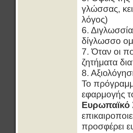
γλώσσας, κει
λόγος)
6. Διγλωσσί
δίγλωσσο ομ
7. Όταν οι π
ζητήματα δια
8. Αξιολόγη
Το πρόγραμμ
εφαρμογής το
Ευρωπαϊκό
επικαιροποιεί
προσφέρει ε