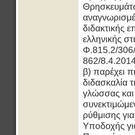
Θρησκευμάτω
αναγνωρισμέ
διδακτικής ε
ελληνικής στ
Φ.815.2/306
862/8.4.2014
β) παρέχει π
διδασκαλία τ
γλώσσας και
συνεκτιμώμε
ρύθμισης γι
Υποδοχής γι