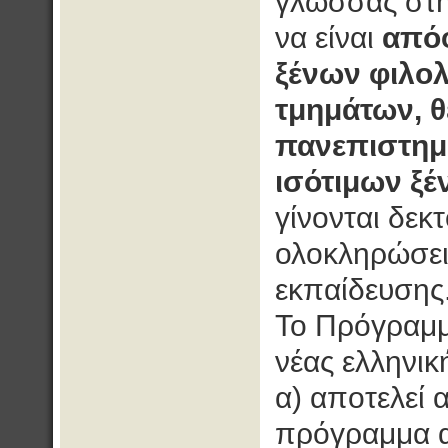
γλώσσας στην
να είναι
απόφ
ξένων φιλο
τμημάτων, 
πανεπιστημ
ισότιμων ξ
γίνονται δεκ
ολοκληρώσει
εκπαίδευσης
Το Πρόγραμμ
νέας ελληνι
α) αποτελεί
πρόγραμμα α