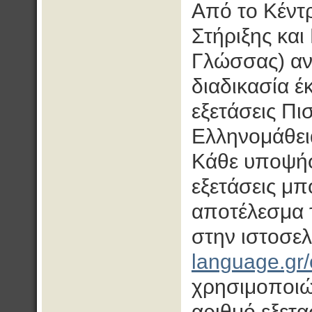
Από το Κέντ
Στήριξης και
Γλώσσας) αν
διαδικασία έ
εξετάσεις Πι
Ελληνομάθει
Κάθε υποψήφι
εξετάσεις μπ
αποτέλεσμα τ
στην ιστοσε
language.gr/c
χρησιμοποιών
αριθμό εξετα