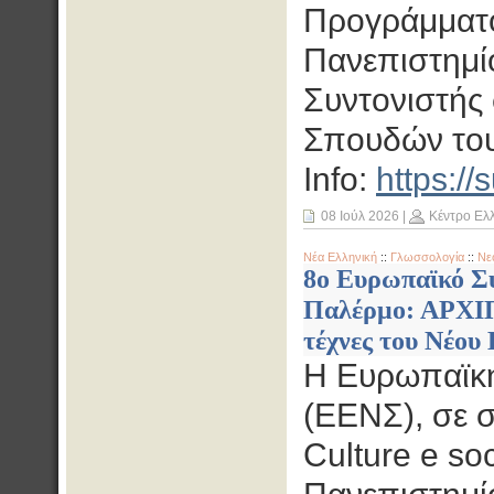
Προγράμματ
Πανεπιστημί
Συντονιστής
Σπουδών του
Info:
https:/
08 Ιούλ 2026
|
Κέντρο Ελ
Νέα Ελληνική
::
Γλωσσολογία
::
Νε
8ο Ευρωπαϊκό Σ
Παλέρμο: ΑΡΧΙΠ
τέχνες του Νέου 
Η Ευρωπαϊκ
(ΕΕΝΣ), σε σ
Culture e so