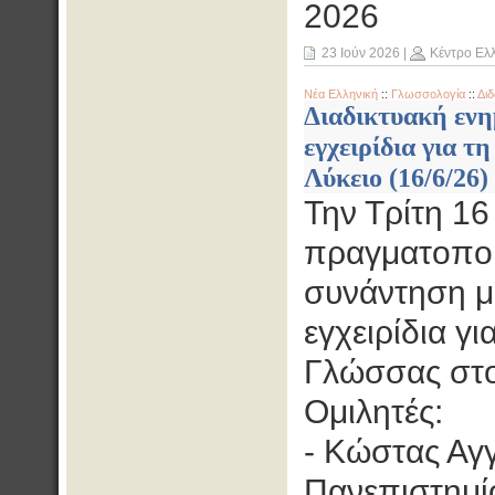
2026
23 Ιούν 2026
|
Κέντρο Ελ
Νέα Ελληνική
::
Γλωσσολογία
::
Διδ
Διαδικτυακή ενη
εγχειρίδια για 
Λύκειο (16/6/26)
Την Τρίτη 16
πραγματοποι
συνάντηση με
εγχειρίδια γ
Γλώσσας στο
Ομιλητές:
- Κώστας Αγγ
Πανεπιστημί