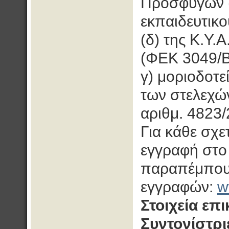
Προσφύγων 
εκπαιδευτικο
(δ) της Κ.Υ.
(ΦΕΚ 3049/Β
γ) μοριοδοτε
των στελεχών
αριθμ. 4823
Για κάθε σχε
εγγραφή στο
παραπέμπουμ
εγγραφών:
w
Στοιχεία επ
Συντονίστρ