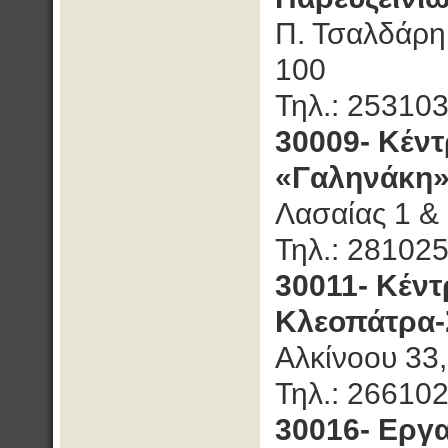
Π. Τσαλδάρη 
100
Τηλ.: 25310
30009- Κέν
«Γαληνάκη»
Λασαίας 1 &
Τηλ.: 28102
30011- Κέν
Κλεοπάτρα-
Αλκίνοου 33
Τηλ.: 26610
30016- Εργ