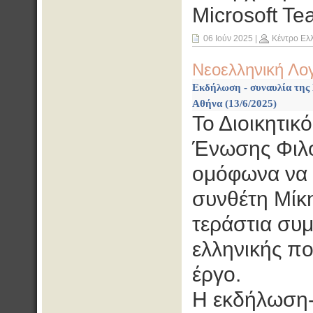
Microsoft T
06 Ιούν 2025
|
Κέντρο Ελ
Νεοελληνική Λο
Εκδήλωση - συναυλία της 
Αθήνα (13/6/2025)
Το Διοικητικ
Ένωσης Φιλο
ομόφωνα να 
συνθέτη Μίκ
τεράστια συμ
ελληνικής πο
έργο.
Η εκδήλωση-