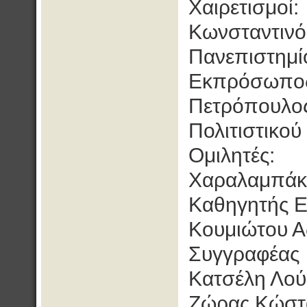
Χαιρετισμοί:
Κωνσταντινό
Πανεπιστημ
Εκπρόσωπος
Πετρόπουλο
Πολιτιστικο
Ομιλητές:
Χαραλαμπάκη
Καθηγητής Ε
Κουμιώτου Α
Συγγραφέας
Κατσέλη Λού
Ζώρας Κώστα