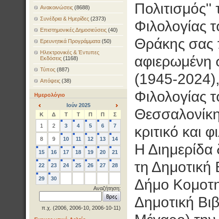
Πολιτισμός''
Ανακοινώσεις
(8688)
Συνέδρια & Ημερίδες
(2373)
Φιλολογίας τ
Επιστημονικές Δημοσιεύσεις
(40)
Θράκης σας 
Ερευνητικά Προγράμματα
(50)
Ηλεκτρονικές & Έντυπες
αφιερωμένη 
Εκδόσεις
(1168)
Τύπος
(887)
(1945-2024),
Απόψεις
(38)
Φιλολογίας τ
Ημερολόγιο
Ιούν 2025
Θεσσαλονίκης
<
>
Κ
Δ
Τ
Τ
Π
Π
Σ
1
2
3
4
5
6
7
κριτικό και φ
8
9
10
11
12
13
14
Η Διημερίδα 
15
16
17
18
19
20
21
τη Δημοτική 
22
23
24
25
26
27
28
29
30
Δήμο Κομοτη
Αναζήτηση:
Δημοτική Βι
π.χ. (2006, 2006-10, 2006-10-11)