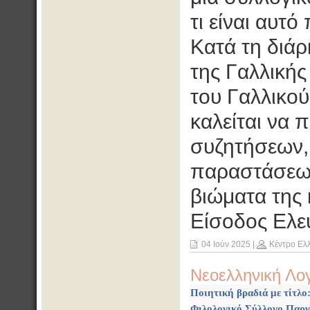
τι είναι αυτ
Κατά τη διάρ
της Γαλλική
του Γαλλικού
καλείται να
συζητήσεων,
παραστάσεων
βιώματα της 
Είσοδος Ελε
04 Ιούν 2025
|
Κέντρο Ελ
Νεοελληνική Λο
Ποιητική βραδιά με τίτλο:
Φιλολογικό Σύλλογο Παρν