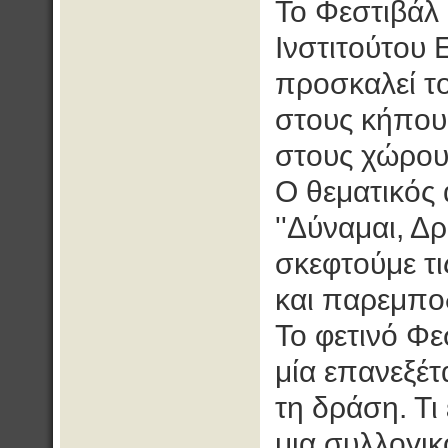
Το Φεστιβάλ
Ινστιτούτου 
προσκαλεί το
στους κήπου
στους χώρους
Ο θεματικός 
''Δύναμαι, Δ
σκεφτούμε τ
και παρεμπο
Το φετινό Φ
μία επανεξέ
τη δράση. Τι
μια συλλογι