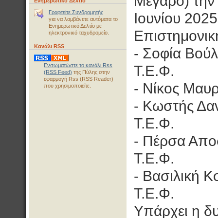
Μέγαρο) την
Ενημερωτικό Δελτίο
Γραφτείτε Συνδρομητής
Ιουνίου 2025
για να λαμβάνετε αυτόματα το
Ενημερωτικό Δελτίο με
Eπιστημονικ
ηλεκτρονικό ταχυδρομείο.
Κανάλι RSS
- Σοφία Βού
Ενσωματώστε το κανάλι Rss
Τ.Ε.Φ.
(RSS Feed)
της Πύλης στην
εφαρμογή Rss (RSS Reader)
- Νίκος Μαυρ
που χρησιμοποιείτε.
- Κωστής Δα
Τ.Ε.Φ.
- Πέρσα Απο
Τ.Ε.Φ.
- Βασιλική Κ
Τ.Ε.Φ.
Υπάρχει η δ