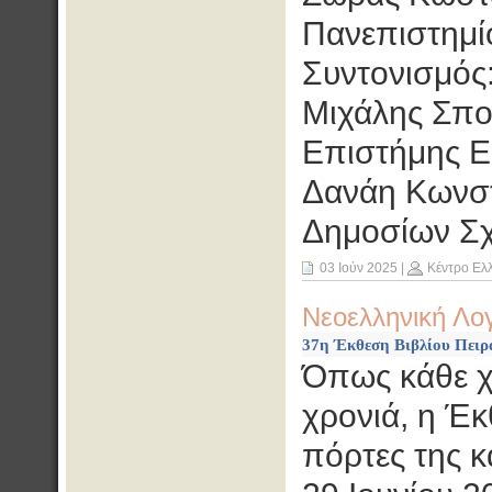
Πανεπιστημίο
Συντονισμός
Μιχάλης Σπο
Επιστήμης Ε
Δανάη Κωνστ
Δημοσίων Σ
03 Ιούν 2025
|
Κέντρο Ελ
Νεοελληνική Λο
37η Έκθεση Βιβλίου Πειρα
Όπως κάθε χρ
χρονιά, η Έκ
πόρτες της κα