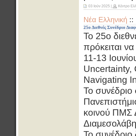
03 Ιούν 2025
|
Κέντρο Ελ
Νέα Ελληνική
::
25ο Διεθνές Συνέδριο Δια
Το 25ο διεθν
πρόκειται να
11-13 Ιουνίου
Uncertainty,
Navigating In
Το συνέδριο 
Πανεπιστήμι
κοινού ΠΜΣ 
Διαμεσολάβη
Το συνέδριο 