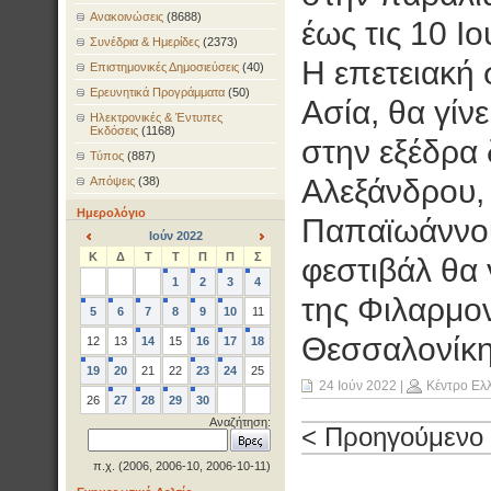
Ανακοινώσεις
(8688)
έως τις 10 Ιο
Συνέδρια & Ημερίδες
(2373)
Η επετειακή
Επιστημονικές Δημοσιεύσεις
(40)
Ερευνητικά Προγράμματα
(50)
Ασία, θα γίνε
Ηλεκτρονικές & Έντυπες
Εκδόσεις
(1168)
στην εξέδρα
Τύπος
(887)
Αλεξάνδρου, 
Απόψεις
(38)
Ημερολόγιο
Παπαϊωάννου
Ιούν 2022
<
>
Κ
Δ
Τ
Τ
Π
Π
Σ
φεστιβάλ θα 
1
2
3
4
της Φιλαρμο
5
6
7
8
9
10
11
Θεσσαλονίκη
12
13
14
15
16
17
18
19
20
21
22
23
24
25
24 Ιούν 2022
|
Κέντρο Ελ
26
27
28
29
30
Αναζήτηση:
< Προηγούμενο
π.χ. (2006, 2006-10, 2006-10-11)