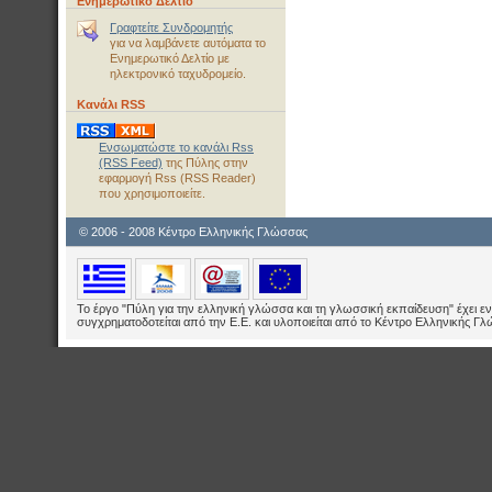
Ενημερωτικό Δελτίο
Γραφτείτε Συνδρομητής
για να λαμβάνετε αυτόματα το
Ενημερωτικό Δελτίο με
ηλεκτρονικό ταχυδρομείο.
Κανάλι RSS
Ενσωματώστε το κανάλι Rss
(RSS Feed)
της Πύλης στην
εφαρμογή Rss (RSS Reader)
που χρησιμοποιείτε.
© 2006 - 2008 Κέντρο Ελληνικής Γλώσσας
Το έργο "Πύλη για την ελληνική γλώσσα και τη γλωσσική εκπαίδευση" έχει εν
συγχρηματοδοτείται από την Ε.E. και υλοποιείται από το Κέντρο Ελληνικής Γ