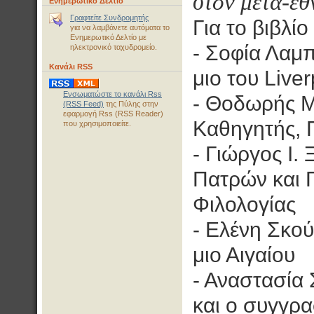
στον μετα-εθ
Ενημερωτικό Δελτίο
Γραφτείτε Συνδρομητής
Για το βιβλίο
για να λαμβάνετε αυτόματα το
Ενημερωτικό Δελτίο με
- Σοφία Λαμπ
ηλεκτρονικό ταχυδρομείο.
Κανάλι RSS
μιο του Liver
Ενσωματώστε το κανάλι Rss
- Θοδωρής 
(RSS Feed)
της Πύλης στην
εφαρμογή Rss (RSS Reader)
Καθηγητής, 
που χρησιμοποιείτε.
- Γιώργος Ι.
Πατρών και 
Φιλολογίας
- Ελένη Σκού
μιο Αιγαίου
- Αναστασία
και ο συγγρ