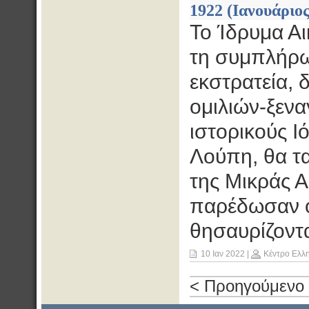
1922 (Ιανουάριος
Το Ίδρυμα Α
τη συμπλήρω
εκστρατεία, 
ομιλιών-ξεν
ιστορικούς Ι
Λούπη, θα τ
της Μικράς Α
παρέδωσαν ο
θησαυρίζοντα
10 Ιαν 2022
|
Κέντρο Ελλ
< Προηγούμενο