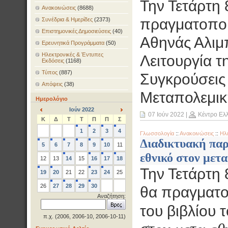
Την Τετάρτη 
Ανακοινώσεις
(8688)
πραγματοποιη
Συνέδρια & Ημερίδες
(2373)
Επιστημονικές Δημοσιεύσεις
(40)
Αθηνάς Αλιμ
Ερευνητικά Προγράμματα
(50)
Ηλεκτρονικές & Έντυπες
Λειτουργία τ
Εκδόσεις
(1168)
Τύπος
(887)
Συγκρούσεις
Απόψεις
(38)
Μεταπολεμική
Ημερολόγιο
Ιούν 2022
07 Ιούν 2022
|
Κέντρο Ελ
<
>
Κ
Δ
Τ
Τ
Π
Π
Σ
1
2
3
4
Γλωσσολογία
::
Ανακοινώσεις
::
Ηλ
Διαδικτυακή παρ
5
6
7
8
9
10
11
εθνικό στον μετα
12
13
14
15
16
17
18
Την Τετάρτη 
19
20
21
22
23
24
25
26
27
28
29
30
θα πραγματο
Αναζήτηση:
του βιβλίου
π.χ. (2006, 2006-10, 2006-10-11)