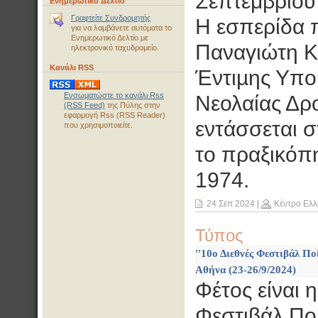
Σεπτεμβρίου 
Ενημερωτικό Δελτίο
Γραφτείτε Συνδρομητής
Η εσπερίδα π
για να λαμβάνετε αυτόματα το
Ενημερωτικό Δελτίο με
Παναγιώτη Κο
ηλεκτρονικό ταχυδρομείο.
Κανάλι RSS
Έντιµης Υπου
Ενσωματώστε το κανάλι Rss
Νεολαίας Δρ
(RSS Feed)
της Πύλης στην
εφαρμογή Rss (RSS Reader)
εντάσσεται σ
που χρησιμοποιείτε.
το πραξικόπη
1974.
24 Σεπ 2024
|
Κέντρο Ελλ
Τύπος
''10ο Διεθνές Φεστιβάλ Π
Αθήνα (23-26/9/2024)
Φέτος είναι 
Φεστιβάλ Πο