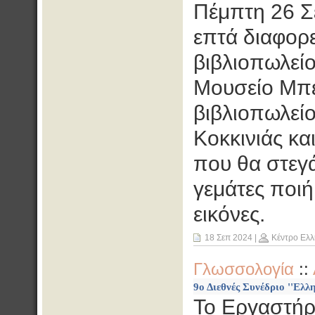
Πέμπτη 26 Σ
επτά διαφορε
βιβλιοπωλείο
Μουσείο Μπε
βιβλιοπωλεί
Κοκκινιάς κα
που θα στεγ
γεμάτες ποιή
εικόνες.
18 Σεπ 2024
|
Κέντρο Ελλ
Γλωσσολογία
::
9ο Διεθνές Συνέδριο ''Ελλ
Το Εργαστήρ