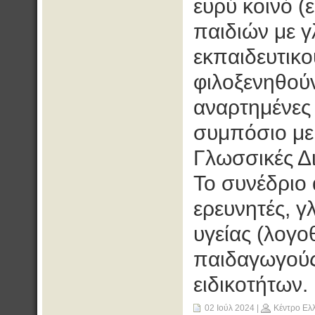
ευρύ κοινό (ε
παιδιών με γ
εκπαιδευτικο
φιλοξενηθού
αναρτημένες 
συμπόσιο με
Γλωσσικές Δι
Το συνέδριο 
ερευνητές, 
υγείας (λογο
παιδαγωγούς
ειδικοτήτων.
02 Ιούλ 2024
|
Κέντρο Ελ