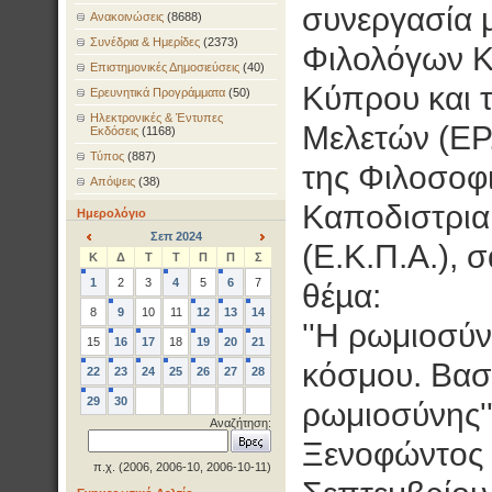
συνεργασία 
Ανακοινώσεις
(8688)
Συνέδρια & Ημερίδες
(2373)
Φιλολόγων Κύ
Επιστημονικές Δημοσιεύσεις
(40)
Κύπρου και 
Ερευνητικά Προγράμματα
(50)
Ηλεκτρονικές & Έντυπες
Μελετών (ΕΡ
Εκδόσεις
(1168)
Τύπος
(887)
της Φιλοσοφι
Απόψεις
(38)
Καποδιστρια
Ημερολόγιο
Σεπ 2024
(Ε.Κ.Π.Α.), 
<
>
Κ
Δ
Τ
Τ
Π
Π
Σ
1
2
3
4
5
6
7
θέµα:
8
9
10
11
12
13
14
''Η ρωμιοσύν
15
16
17
18
19
20
21
κόσμου. Βασί
22
23
24
25
26
27
28
29
30
ρωμιοσύνης'
Αναζήτηση:
Ξενοφώντος 2
π.χ. (2006, 2006-10, 2006-10-11)