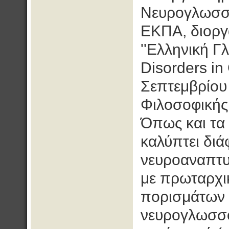
Νευρογλωσσο
ΕΚΠΑ, διοργα
''Ελληνική Γ
Disorders in
Σεπτεμβρίου
Φιλοσοφικής
Όπως και τα
καλύπτει διά
νευροαναπτυ
με πρωταρχι
πορισμάτων 
νευρογλωσσολ