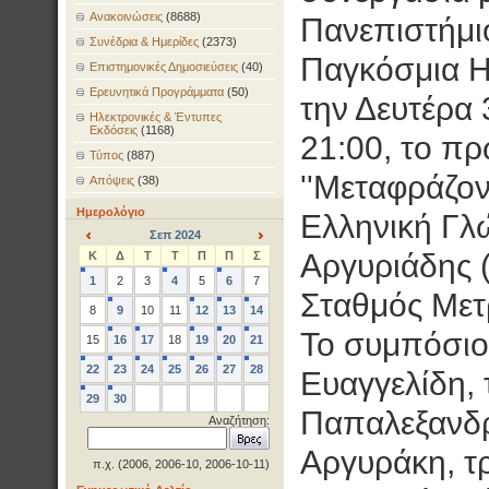
Ανακοινώσεις
(8688)
Πανεπιστήμι
Συνέδρια & Ημερίδες
(2373)
Παγκόσμια Η
Επιστημονικές Δημοσιεύσεις
(40)
Ερευνητικά Προγράμματα
(50)
την Δευτέρα 
Ηλεκτρονικές & Έντυπες
Εκδόσεις
(1168)
21:00, το π
Τύπος
(887)
''Μεταφράζον
Απόψεις
(38)
Ημερολόγιο
Ελληνική Γλ
Σεπ 2024
<
>
Αργυριάδης 
Κ
Δ
Τ
Τ
Π
Π
Σ
1
2
3
4
5
6
7
Σταθμός Μετρ
8
9
10
11
12
13
14
Το συμπόσιο 
15
16
17
18
19
20
21
22
23
24
25
26
27
28
Ευαγγελίδη, 
29
30
Παπαλεξανδρ
Αναζήτηση:
Αργυράκη, τρ
π.χ. (2006, 2006-10, 2006-10-11)