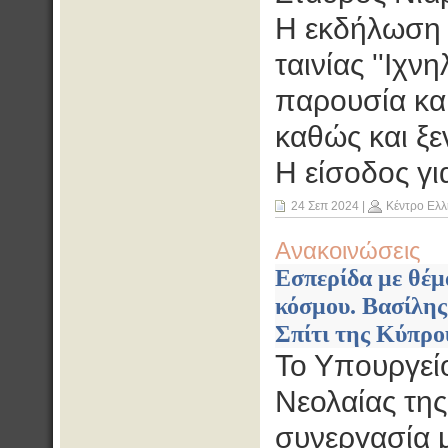
Η εκδήλωση 
ταινίας ''Ιχ
παρουσία και
καθώς και ξ
Η είσοδος γι
24 Σεπ 2024
|
Κέντρο Ελλ
Ανακοινώσεις
Εσπερίδα με θέμ
κόσμου. Βασίλης
Σπίτι της Κύπρου
Το Υπουργείο
Νεολαίας τη
συνεργασία 