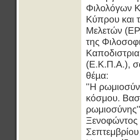
Φιλολόγων Κύ
Κύπρου και 
Μελετών (ΕΡ
της Φιλοσοφι
Καποδιστρια
(Ε.Κ.Π.Α.), 
θέµα:
''Η ρωμιοσύν
κόσμου. Βασί
ρωμιοσύνης'
Ξενοφώντος 2
Σεπτεμβρίου 