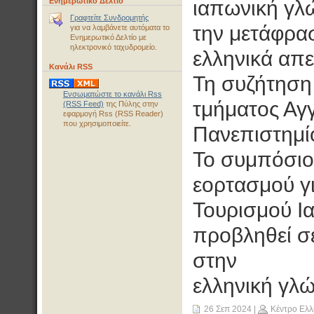
Ενημερωτικό Δελτίο
ιαπωνική γλώ
Γραφτείτε Συνδρομητής
την μετάφρασ
για να λαμβάνετε αυτόματα το
Ενημερωτικό Δελτίο με
ηλεκτρονικό ταχυδρομείο.
ελληνικά απ
Κανάλι RSS
Τη συζήτηση 
Ενσωματώστε το κανάλι Rss
τμήματος Αγγ
(RSS Feed)
της Πύλης στην
εφαρμογή Rss (RSS Reader)
που χρησιμοποιείτε.
Πανεπιστημίο
Το συμπόσιο
εορτασμού γι
Τουρισμού Ια
προβληθεί σ
στην
ελληνική γλ
26 Σεπ 2024
|
Κέντρο Ελλ