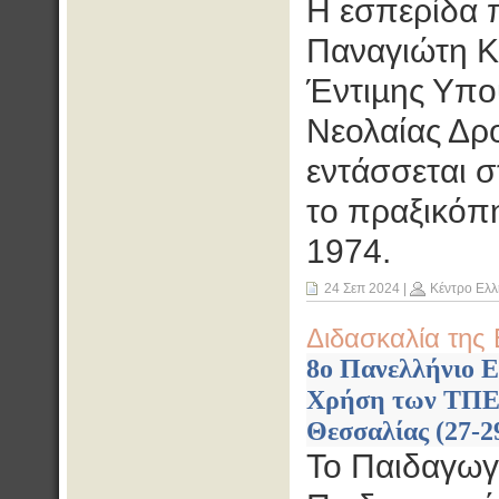
Η εσπερίδα π
Παναγιώτη Κο
Έντιµης Υπου
Νεολαίας Δρ
εντάσσεται σ
το πραξικόπη
1974.
24 Σεπ 2024
|
Κέντρο Ελλ
Διδασκαλία της 
8ο Πανελλήνιο Ε
Χρήση των ΤΠΕ σ
Θεσσαλίας (27-2
Το Παιδαγωγ