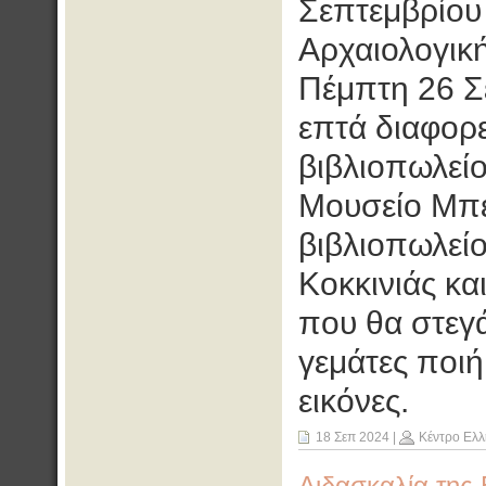
Σεπτεμβρίου 
Αρχαιολογική
Πέμπτη 26 Σ
επτά διαφορε
βιβλιοπωλείο
Μουσείο Μπε
βιβλιοπωλεί
Κοκκινιάς κα
που θα στεγ
γεμάτες ποιή
εικόνες.
18 Σεπ 2024
|
Κέντρο Ελλ