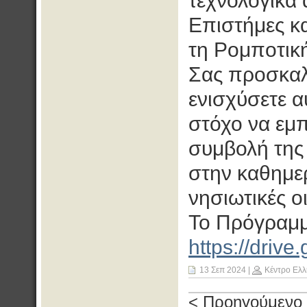
τεχνολογικά 
Επιστήμες κα
τη Ρομποτική
Σας προσκαλ
ενισχύσετε α
στόχο να εμπ
συμβολή της 
στην καθημερ
νησιωτικές ο
Το Πρόγραμμ
https://dri
13 Σεπ 2024
|
Κέντρο Ελλ
< Προηγούμενο