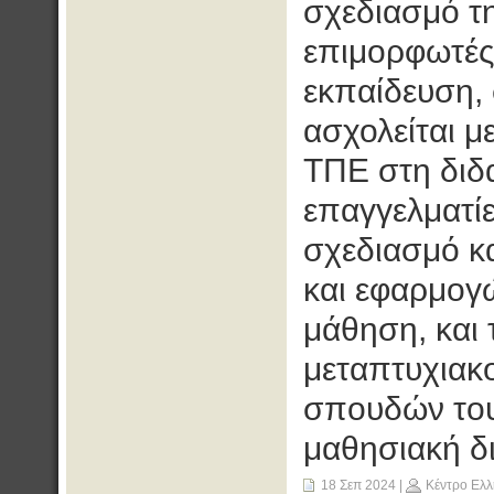
σχεδιασμό τη
επιμορφωτέ
εκπαίδευση, 
ασχολείται μ
ΤΠΕ στη διδα
επαγγελματίε
σχεδιασμό κ
και εφαρμογώ
μάθηση, και 
μεταπτυχιακο
σπουδών του
μαθησιακή δι
18 Σεπ 2024
|
Κέντρο Ελλ