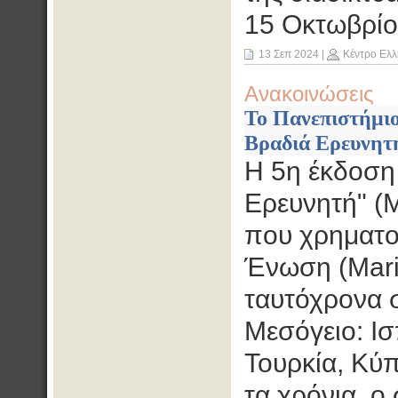
15 Οκτωβρίο
13 Σεπ 2024
|
Κέντρο Ελλ
Ανακοινώσεις
Το Πανεπιστήμιο
Βραδιά Ερευνητ
Η 5η έκδοση
Ερευνητή" (
που χρηματο
Ένωση (Marie
ταυτόχρονα σ
Μεσόγειο: Ισ
Τουρκία, Κύπ
τα χρόνια, ο 