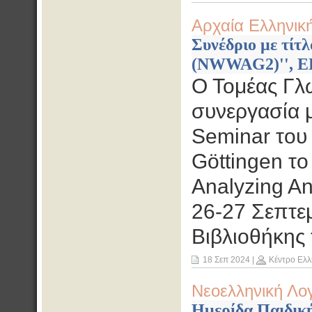
Αρχαία Ελληνικ
Συνέδριο με τίτλ
(NWWAG2)'', ΕΚ
Ο Τομέας Γλ
συνεργασία μ
Seminar του 
Göttingen το
Analyzing An
26-27 Σεπτε
Βιβλιοθήκης
18 Σεπ 2024
|
Κέντρο Ελλ
Νεοελληνική Λο
Ημερίδα Παιδική