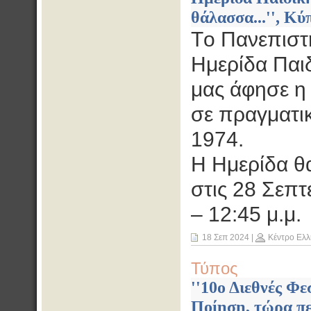
θάλασσα...'', Κύ
Tο Πανεπιστή
Ημερίδα Παιδ
μας άφησε η 
σε πραγματι
1974.
Η Ημερίδα θ
στις 28 Σεπτ
– 12:45 μ.μ.
18 Σεπ 2024
|
Κέντρο Ελλ
Τύπος
''10ο Διεθνές 
Ποίηση, τώρα πε