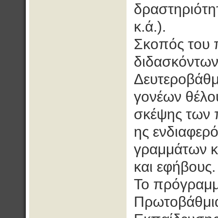
δραστηριότητ
κ.ά.).
Σκοπός του 
διδασκόντων
Δευτεροβάθμ
γονέων θέλο
σκέψης των π
ης ενδιαφερ
γραμμάτων κα
και εφήβους.
Το πρόγραμμ
Πρωτοβάθμια