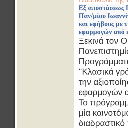
Διδασκαλία της 
Eξ αποστάσεως
Παν/μίου Ιωαννί
και εφήβους με 
εφαρμογών από εκ
Ξεκινά τον Ο
Πανεπιστημίο
Προγράμματο
''Κλασικά γρ
την αξιοποίη
εφαρμογών απ
Το πρόγραμμα
μία καινοτό
διαδραστικό 