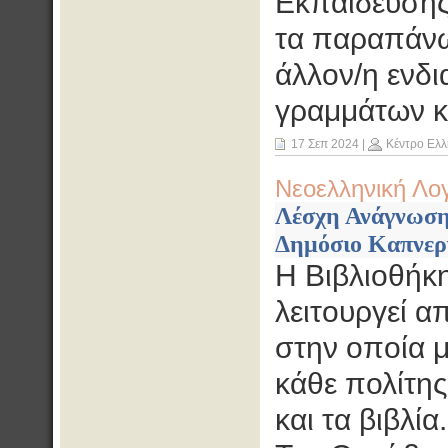
Εκπαίδευσης
τα παραπάνω,
άλλον/η ενδ
γραμμάτων κα
17 Σεπ 2024
|
Κέντρο Ελλ
Νεοελληνική Λο
Λέσχη Ανάγνωση
Δημόσιο Καπνερ
Η Βιβλιοθήκη
λειτουργεί 
στην οποία 
κάθε πολίτης
και τα βιβλία.