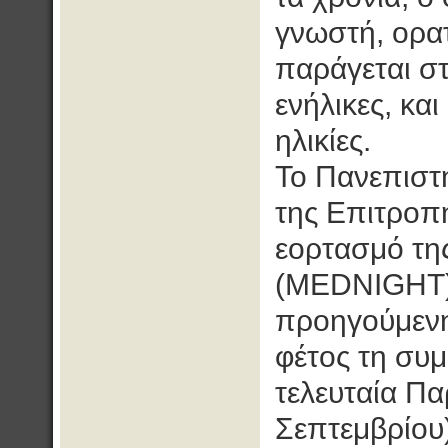
γνωστή, ορατ
παράγεται σ
ενήλικες, κα
ηλικίες.
Το Πανεπιστή
της Επιτροπ
εορτασμό τη
(MEDNIGHT)
προηγούμενη
φέτος τη συμ
τελευταία Π
Σεπτεμβρίου)