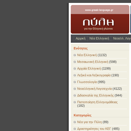
www.greek-language.gr
Αρχική
Νέα Ελληνική
Νεοελλ. Λογ
Ενότητες
Νέα Ελληνική
(1132)
Μεσαιωνική Ελληνική
(598)
Αρχαία Ελληνική
(1199)
Λεξικά και Λεξικογραφία
(190)
Γλωσσολογία
(995)
Νεοελληνική Λογοτεχνία
(4122)
Διδασκαλία της Ελληνικής
(944)
Πιστοποίηση Ελληνομάθειας
(182)
Κατηγορίες
Νέα για την Πύλη
(89)
Δραστηριότητες του ΚΕΓ
(485)