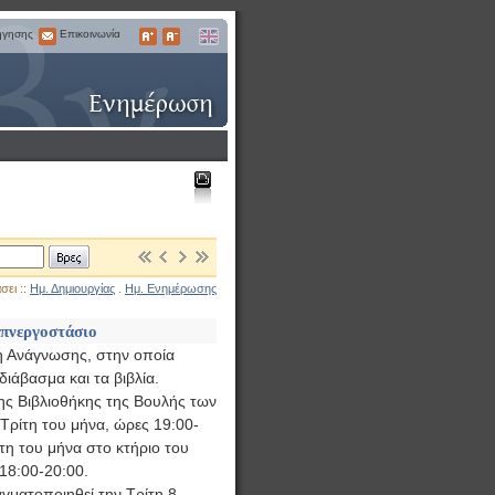
ήγησης
Επικοινωνία
Επικοινωνία
Μεγαλύτερα
Μικρότερα
English
Γράμματα
Γράμματα
Εκτύπωση
Βρες
σει ::
Ημ. Δημιουργίας
.
Ημ. Ενημέρωσης
πνεργοστάσιο
χη Ανάγνωσης, στην οποία
ιάβασμα και τα βιβλία.
ης Βιβλιοθήκης της Βουλής των
Τρίτη του μήνα, ώρες 19:00-
τη του μήνα στο κτήριο του
18:00-20:00.
ματοποιηθεί την Τρίτη 8