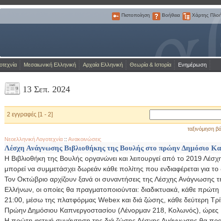
Πιστοποίηση
Βοήθεια
Χάρτης Πλο
Πιστοποίηση
Βοήθεια
Χάρτης
Πλοήγησης
Η Πύλη για την ελληνική γλώσσα
οτεχνία
Μεσαιωνική Ελληνική
Αρχαία Ελληνική
Θεωρία & Ιστορία
Ενημέρωση
13 Σεπ. 2024
2 εγγραφές [1 - 2]
ταξινόμηση βά
Νεοελληνική Λογοτεχνία
::
Ανακοινώσεις
Λέσχη Ανάγνωσης Βιβλιοθήκης της Βουλής στο πρώην Δημόσιο Κα
Η Βιβλιοθήκη της Βουλής οργανώνει και λειτουργεί από το 2019 Λέσ
μπορεί να συμμετάσχει δωρεάν κάθε πολίτης που ενδιαφέρεται για το δ
Τον Οκτώβριο αρχίζουν ξανά οι συναντήσεις της Λέσχης Ανάγνωσης τ
Ελλήνων, οι οποίες θα πραγματοποιούνται: διαδικτυακά, κάθε πρώτη 
21:00, μέσω της πλατφόρμας Webex και διά ζώσης, κάθε δεύτερη Τρί
Πρώην Δημόσιου Καπνεργοστασίου (Λένορμαν 218, Κολωνός), ώρες 
Η πρώτη φετινή συνάντηση της διά ζώσης Λέσχης Ανάγνωσης θα πραγ