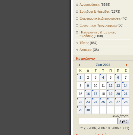
Ανακοινώσεις
(8688)
Συνέδρια & Ημερίδες
(2373)
Επιστημονικές Δημοσιεύσεις
(40)
Ερευνητικά Προγράμματα
(50)
Ηλεκτρονικές & Έντυπες
Εκδόσεις
(1168)
Τύπος
(887)
Απόψεις
(38)
Ημερολόγιο
Σεπ 2024
<
>
Κ
Δ
Τ
Τ
Π
Π
Σ
1
2
3
4
5
6
7
8
9
10
11
12
13
14
15
16
17
18
19
20
21
22
23
24
25
26
27
28
29
30
Αναζήτηση:
π.χ. (2006, 2006-10, 2006-10-11)