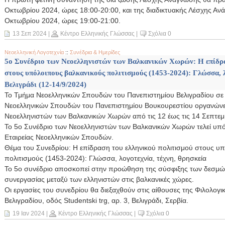
Οκτωβρίου 2024, ώρες 18:00-20:00, και της διαδικτυακής Λέσχης Αν
Οκτωβρίου 2024, ώρες 19:00-21:00.
13 Σεπ 2024
|
Κέντρο Ελληνικής Γλώσσας
|
Σχόλια 0
Νεοελληνική Λογοτεχνία
::
Συνέδρια & Ημερίδες
5ο Συνέδριο των Νεοελληνιστών των Βαλκανικών Χωρών: Η επίδρα
στους υπόλοιπους βαλκανικούς πολιτισμούς (1453-2024): Γλώσσα, λ
Βελιγράδι (12-14/9/2024)
Το Τμήμα Νεοελληνικών Σπουδών του Πανεπιστημίου Βελιγραδίου σε 
Νεοελληνικών Σπουδών του Πανεπιστημίου Βουκουρεστίου οργανώνει
Νεοελληνιστών των Βαλκανικών Χωρών από τις 12 έως τις 14 Σεπτεμβ
Το 5ο Συνέδριο των Νεοελληνιστών των Βαλκανικών Χωρών τελεί υπό
Εταιρείας Νεοελληνικών Σπουδών.
Θέμα του Συνεδρίου: Η επίδραση του ελληνικού πολιτισμού στους υ
πολιτισμούς (1453-2024): Γλώσσα, λογοτεχνία, τέχνη, θρησκεία
Το 5ο συνέδριο αποσκοπεί στην προώθηση της σύσφιξης των δεσμών
συνεργασίας μεταξύ των ελληνιστών στις βαλκανικές χώρες.
Οι εργασίες του συνεδρίου θα διεξαχθούν στις αίθουσες της Φιλολογ
Βελιγραδίου, οδός Studentski trg, αρ. 3, Βελιγράδι, Σερβία.
19 Ιαν 2024
|
Κέντρο Ελληνικής Γλώσσας
|
Σχόλια 0