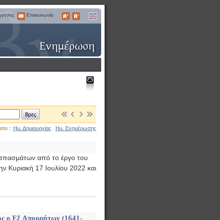
ήγησης
Επικοινωνία
Επικοινωνία
Μεγαλύτερα
Μικρότερα
English
Γράμματα
Γράμματα
Εκτύπωση
Βρες
σει ::
Ημ. Δημιουργίας
.
Ημ. Ενημέρωσης
οσπασμάτων από το έργο του
ν Κυριακή 17 Ιουλίου 2022 και
ος ο Εξ Απορρήτων (1641-