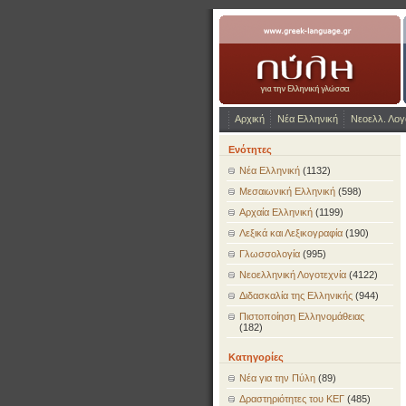
www.greek-language.gr
Αρχική
Νέα Ελληνική
Νεοελλ. Λογ
Ενότητες
Νέα Ελληνική
(1132)
Μεσαιωνική Ελληνική
(598)
Αρχαία Ελληνική
(1199)
Λεξικά και Λεξικογραφία
(190)
Γλωσσολογία
(995)
Νεοελληνική Λογοτεχνία
(4122)
Διδασκαλία της Ελληνικής
(944)
Πιστοποίηση Ελληνομάθειας
(182)
Κατηγορίες
Νέα για την Πύλη
(89)
Δραστηριότητες του ΚΕΓ
(485)