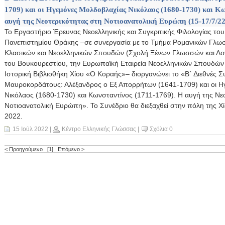
1709) και οι Ηγεμόνες Μολδοβλαχίας Νικόλαος (1680-1730) και Κω
αυγή της Νεοτερικότητας στη Νοτιοανατολική Ευρώπη (15-17/7/22
Το Εργαστήριο Έρευνας Νεοελληνικής και Συγκριτικής Φιλολογίας του
Πανεπιστημίου Θράκης –σε συνεργασία με το Τμήμα Ρομανικών Γλωσ
Κλασικών και Νεοελληνικών Σπουδών (Σχολή Ξένων Γλωσσών και Λογ
του Βουκουρεστίου, την Ευρωπαϊκή Εταιρεία Νεοελληνικών Σπουδών 
Ιστορική Βιβλιοθήκη Χίου «Ο Κοραής»– διοργανώνει το «Β΄ Διεθνές Σ
Μαυροκορδάτους: Αλέξανδρος ο Εξ Απορρήτων (1641-1709) και οι Η
Νικόλαος (1680-1730) και Κωνσταντίνος (1711-1769). H αυγή της Νε
Νοτιοανατολική Ευρώπη». Το Συνέδριο θα διεξαχθεί στην πόλη της Χ
2022.
15 Ιούλ 2022
|
Κέντρο Ελληνικής Γλώσσας
|
Σχόλια 0
< Προηγούμενο
[1]
Επόμενο >