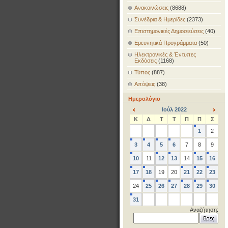
Ανακοινώσεις
(8688)
Συνέδρια & Ημερίδες
(2373)
Επιστημονικές Δημοσιεύσεις
(40)
Ερευνητικά Προγράμματα
(50)
Ηλεκτρονικές & Έντυπες
Εκδόσεις
(1168)
Τύπος
(887)
Απόψεις
(38)
Ημερολόγιο
Ιούλ 2022
<
>
Κ
Δ
Τ
Τ
Π
Π
Σ
1
2
3
4
5
6
7
8
9
10
11
12
13
14
15
16
17
18
19
20
21
22
23
24
25
26
27
28
29
30
31
Αναζήτηση: