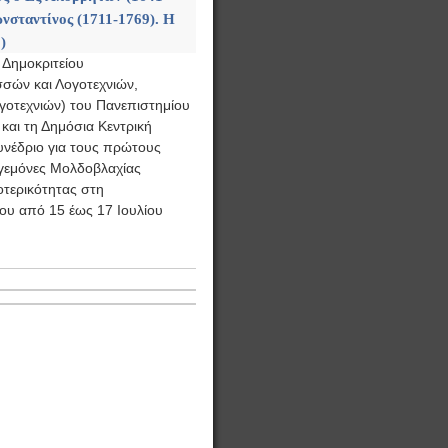
νσταντίνος (1711-1769). H
)
 Δημοκριτείου
σών και Λογοτεχνιών,
οτεχνιών) του Πανεπιστημίου
και τη Δημόσια Κεντρική
υνέδριο για τους πρώτους
γεμόνες Μολδοβλαχίας
οτερικότητας στη
ίου από 15 έως 17 Ιουλίου