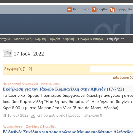
Πιστοποίηση
Βοήθεια
Χάρτης Πλο
Πιστοποίηση
Βοήθεια
Χάρτης
Πλοήγησης
Η Πύλη για την ελληνική γλώσσα
οτεχνία
Μεσαιωνική Ελληνική
Αρχαία Ελληνική
Θεωρία & Ιστορία
Ενημέρωση
17 Ιούλ. 2022
2 εγγραφές [1 - 2]
ταξινόμηση βά
Νεοελληνική Λογοτεχνία
::
Ανακοινώσεις
Εκδήλωση για τον Ιάκωβο Καμπανέλλη στην Αβινιόν (17/7/22)
Το Ελληνικό Ίδρυμα Πολιτισμού διοργανώνει διάλεξη / ανάγνωση απ
Ιάκωβου Καμπανέλλη "Η αυλή των θαυμάτων". Η εκδήλωση θα γίνει τη
ώρα 6.00 μ.μ. στο Maison Jean Vilar (8 rue de Mons, Αβινιόν).
15 Ιούλ 2022
|
Κέντρο Ελληνικής Γλώσσας
|
Σχόλια 0
Ανακοινώσεις
::
Συνέδρια & Ημερίδες
Β΄ Διεθνές Συνέδριο για τους πρώτους Μαυροκορδάτους: Αλέξανδρ