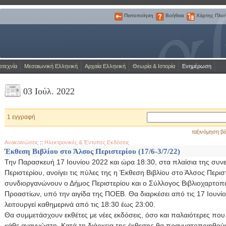
Πιστοποίηση
Βοήθεια
Χάρτης Πλο
Πιστοποίηση
Βοήθεια
Χάρτης
Πλοήγησης
Η Πύλη για την ελληνική γλώσσα
οτεχνία
Μεσαιωνική Ελληνική
Αρχαία Ελληνική
Θεωρία & Ιστορία
Ενημέρωση
03 Ιούλ. 2022
1 εγγραφή
ταξινόμηση βά
Ανακοινώσεις
::
Ηλεκτρονικές & Έντυπες Εκδόσεις
Έκθεση Βιβλίου στο Άλσος Περιστερίου (17/6-3/7/22)
Την Παρασκευή 17 Ιουνίου 2022 και ώρα 18:30, στα πλαίσια της συν
Περιστερίου, ανοίγει τις πύλες της η Έκθεση Βιβλίου στο Άλσος Περισ
συνδιοργανώνουν ο Δήμος Περιστερίου και ο Σύλλογος Βιβλιοχαρτ
Προαστίων, υπό την αιγίδα της ΠΟΕΒ. Θα διαρκέσει από τις 17 Ιουνίου 
λειτουργεί καθημερινά από τις 18:30 έως 23:00.
Θα συμμετάσχουν εκθέτες με νέες εκδόσεις, όσο και παλαιότερες πο
κάθε αναγνώστη. Κατά τη διάρκεια της έκθεσης θα πραγματοποιηθούν