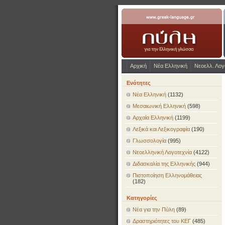
www.greek-language.gr
Αρχική
Νέα Ελληνική
Νεοελλ. Λογ
Ενότητες
Νέα Ελληνική
(1132)
Μεσαιωνική Ελληνική
(598)
Αρχαία Ελληνική
(1199)
Λεξικά και Λεξικογραφία
(190)
Γλωσσολογία
(995)
Νεοελληνική Λογοτεχνία
(4122)
Διδασκαλία της Ελληνικής
(944)
Πιστοποίηση Ελληνομάθειας
(182)
Κατηγορίες
Νέα για την Πύλη
(89)
Δραστηριότητες του ΚΕΓ
(485)