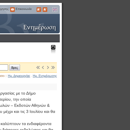
ήγησης
Επικοινωνία
Επικοινωνία
Μεγαλύτερα
Μικρότερα
English
Γράμματα
Γράμματα
Εκτύπωση
Βρες
σει ::
Ημ. Δημιουργίας
.
Ημ. Ενημέρωσης
εργασίας με το Δήμο
τερίου, την οποία
οπωλών – Εκδοτών Αθηνών &
μέχρι και τις 3 Ιουλίου και θα
υ καλύπτουν τα ενδιαφέροντα
 διάφορες εκδηλώσεις και θα