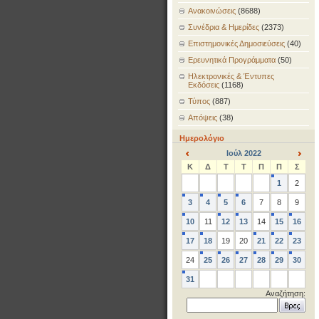
Ανακοινώσεις
(8688)
Συνέδρια & Ημερίδες
(2373)
Επιστημονικές Δημοσιεύσεις
(40)
Ερευνητικά Προγράμματα
(50)
Ηλεκτρονικές & Έντυπες
Εκδόσεις
(1168)
Τύπος
(887)
Απόψεις
(38)
Ημερολόγιο
Ιούλ 2022
<
>
Κ
Δ
Τ
Τ
Π
Π
Σ
1
2
3
4
5
6
7
8
9
10
11
12
13
14
15
16
17
18
19
20
21
22
23
24
25
26
27
28
29
30
31
Αναζήτηση: