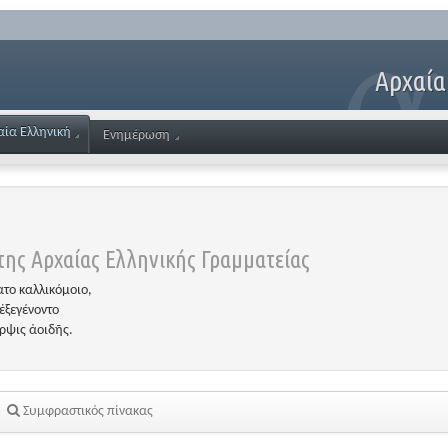
Αρχαία
αία Ελληνική
Ενημέρωση
ης Αρχαίας Ελληνικής Γραμματείας
το καλλικόμοιο,
ἐξεγένοντο
έρψις ἀοιδῆς.
Συμφραστικός πίνακας