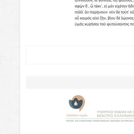
ξύννευσον, ὦ γενναῖε, σῇ ψαύσας 
σφῷν δ᾽, ὦ τέκν᾽, εἰ μὲν εἰχέτην ἤ
πόλλ᾽ ἂν παρῄνουν· νῦν δὲ τοῦτ᾽ ε
οὗ καιρὸς αἰεὶ ζῆν, βίου δὲ λῴονος
ὑμᾶς κυρῆσαι τοῦ φυτεύσαντος πα