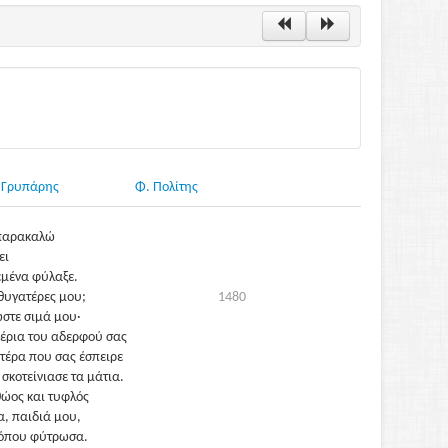
. Γρυπάρης
Φ. Πολίτης
ς ευτυχισμένος.
τις κόρες μου
 παρακαλώ
ει
εμένα φύλαξε.
 θυγατέρες μου;
1480
ώστε σιμά μου·
 χέρια του αδερφού σας
τέρα που σας έσπειρε
σκοτείνιασε τα μάτια.
θώος και τυφλός
α, παιδιά μου,
 όπου φύτρωσα.