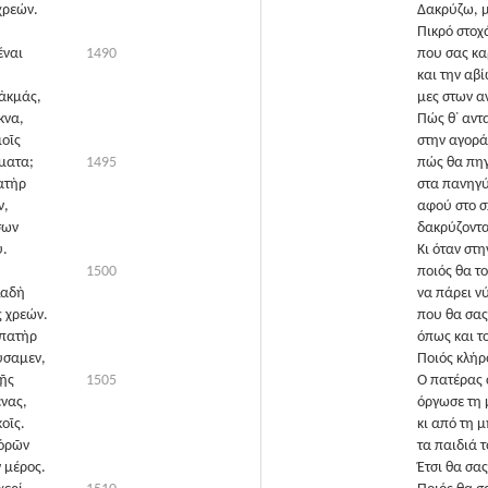
χρεών.
Δακρύζω, μ
Πικρό στοχ
έναι
1490
που σας κα
;
και την αβ
 ἀκμάς,
μες στων α
κνα,
Πώς θ᾽ αντ
μοῖς
στην αγορά
ματα;
1495
πώς θα πηγ
ατὴρ
στα πανηγύ
ν,
αφού στο σπ
σων
δακρύζοντα
υ.
Κι όταν στ
1500
ποιός θα τ
λαδὴ
να πάρει ν
 χρεών.
που θα σας
 πατὴρ
όπως και τ
ύσαμεν,
Ποιός κλήρ
ρῇς
1505
Ο πατέρας 
νας,
όργωσε τη 
οῖς.
κι από τη 
 ὁρῶν
τα παιδιά τ
 μέρος.
Έτσι θα σα