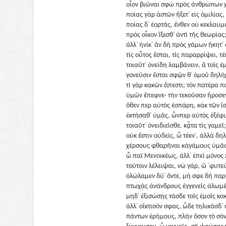
οἷον βιῶναι σφὼ πρὸς ἀνθρώπων 
ποίας γὰρ ἀστῶν ἥξετ᾽ εἰς ὁμιλίας,
ποίας δ᾽ ἑορτάς, ἔνθεν οὐ κεκλαυμ
πρὸς οἶκον ἵξεσθ᾽ ἀντὶ τῆς θεωρίας
ἀλλ᾽ ἡνίκ᾽ ἂν δὴ πρὸς γάμων ἥκητ᾽
τίς οὗτος ἔσται, τίς παραρρίψει, τέ
τοιαῦτ᾽ ὀνείδη λαμβάνειν, ἃ τοῖς ἐ
γονεῦσιν ἔσται σφῷν θ᾽ ὁμοῦ δηλή
τί γὰρ κακῶν ἄπεστι; τὸν πατέρα π
ὑμῶν ἔπεφνε· τὴν τεκοῦσαν ἤροσε
ὅθεν περ αὐτὸς ἐσπάρη, κἀκ τῶν ἴ
ἐκτήσαθ᾽ ὑμᾶς, ὧνπερ αὐτὸς ἐξέφ
τοιαῦτ᾽ ὀνειδιεῖσθε. κᾆτα τίς γαμεῖ;
οὐκ ἔστιν οὐδείς, ὦ τέκν᾽, ἀλλὰ δη
χέρσους φθαρῆναι κἀγάμους ὑμᾶς
ὦ παῖ Μενοικέως, ἀλλ᾽ ἐπεὶ μόνος
τούτοιν λέλειψαι, νὼ γάρ, ὣ ᾽φυτε
ὀλώλαμεν δύ᾽ ὄντε, μή σφε δὴ πα
πτωχὰς ἀνάνδρους ἐγγενεῖς ἀλωμέ
μηδ᾽ ἐξισώσῃς τάσδε τοῖς ἐμοῖς κακ
ἀλλ᾽ οἴκτισόν σφας, ὧδε τηλικάσδ᾽
πάντων ἐρήμους, πλὴν ὅσον τὸ σὸν