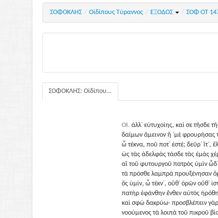
ΣΟΦΟΚΛΗΣ
/
Οἰδίπους Τύραννος
/
ΕΞΟΔΟΣ
/
ΣΟΦ ΟΤ 14
ΣΟΦΟΚΛΗΣ: Οἰδίπους Τύραννος
ΟΙ.
ἀλλ᾽ εὐτυχοίης, καί σε τῆσδε τ
δαίμων ἄμεινον ἢ ᾽μὲ φρουρήσας τ
ὦ τέκνα, ποῦ ποτ᾽ ἐστέ; δεῦρ᾽ ἴτ᾽, ἔ
ὡς τὰς ἀδελφὰς τάσδε τὰς ἐμὰς χέ
αἳ τοῦ φυτουργοῦ πατρὸς ὑμὶν ὧδ
τὰ πρόσθε λαμπρὰ προυξένησαν ὄ
ὃς ὑμίν, ὦ τέκν᾽, οὔθ᾽ ὁρῶν οὔθ᾽ ἱ
πατὴρ ἐφάνθην ἔνθεν αὐτὸς ἠρόθη
καὶ σφὼ δακρύω· προσβλέπειν γὰρ
νοούμενος τὰ λοιπὰ τοῦ πικροῦ βί