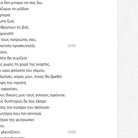
α δεν μπορώ να σας δω.
άζομαι το μέλλον
ρτερεί
ίωτη ζωή
νθρώπων τη βοή.
αμώνετε
 τους πατριώτες σας,
αίνετε προσκυνητές
1490
ρια,
ίτι θα γυρίζετε
ς χωρίς τη χαρά της γιορτής.
ην ώρα φτάσετε του γάμου,
ολμήσει, κόρες μου, ποιός θα βρεθεί
ύφη την ντροπή
 αφανίσει,
ους δικούς μου τους γονιούς αφάνισε.
ος δυστυχίας δε σας έλαχε;
σας τον πατέρα του σκότωσε·
μητέρα που τον γέννησε
μήτρα της φυτρώσαν
ου.
ς χλευάζουν.
1500