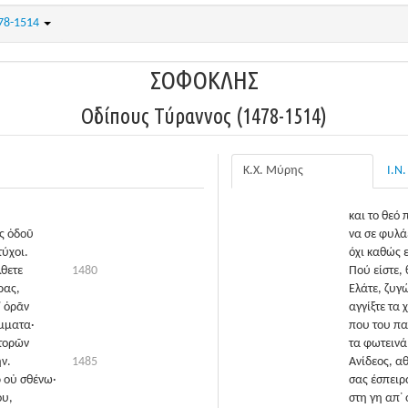
78-1514
ΣΟΦΟΚΛΗΣ
Οἰδίπους Τύραννος (1478-1514)
Κ.Χ. Μύρης
Ι.Ν
ΟΙΔ.
Να ζει
Συνάντησα 
και το θεό
ῆς ὁδοῦ
να σε φυλά
ύχοι.
όχι καθώς 
λθετε
1480
Πού είστε,
ρας,
Ελάτε, ζυγ
᾽ ὁρᾶν
αγγίξτε τα
μματα·
που του πα
στορῶν
τα φωτεινά 
ν.
1485
Ανίδεος, α
 οὐ σθένω·
σας έσπειρ
ου,
στη γη απ᾽