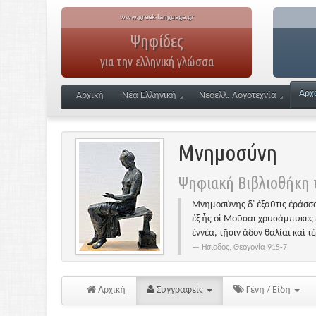
www.greek-language.gr
Ψηφίδες
για την ελληνική γλώσσα
Αρχ
Αρχική
Νέα Ελληνική
Νεοελλ. Λογοτεχνία
Μνημοσύνη
Ψηφιακή Βιβλιοθήκη τ
Μνημοσύνης δ᾽ ἐξαῦτις ἐράσσα
ἐξ ἧς οἱ Μοῦσαι χρυσάμπυκες 
ἐννέα, τῇσιν ἅδον θαλίαι καὶ τ
Ησίοδος, Θεογονία 915-7
Αρχική
Συγγραφείς
Γένη / Είδη