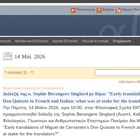
Πιστοποίηση
Βοήθεια
Χάρτης Πλο
Πιστοποίηση
Βοήθεια
Χάρτης
Πλοήγησης
Η Πύλη για την ελληνική γλώσσα
οτεχνία
Μεσαιωνική Ελληνική
Αρχαία Ελληνική
Θεωρία & Ιστορία
Ενημέρωση
14 Μάϊ. 2026
7 εγγραφές [1 - 7]
ταξινόμηση βά
Νεοελληνική Λογοτεχνία
::
Ανακοινώσεις
Διάλεξη της κ. Sophie Berangere Singlard με θέμα: ''Early translat
Don Quixote to French and Italian: what was at stake for the tran
Την Πέμπτη, 14 Μαΐου 2026, ώρα 10:00, στην Φιλοσοφική Σχολή ΕΚΠ
πραγματοποιηθεί διάλεξη της Sophie Berangere Singlard (Αναπλ. Κα
Φιλολογιών, Γλωσσών και Ανθρωπιστικών Επιστημών Παν/μίου Aix-Mar
''Early translations of Miguel de Cervantes's Don Quixote to French a
at stake for the translators?''.