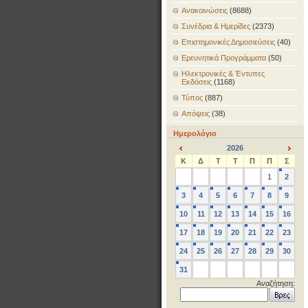
Ανακοινώσεις
(8688)
Συνέδρια & Ημερίδες
(2373)
Επιστημονικές Δημοσιεύσεις
(40)
Ερευνητικά Προγράμματα
(50)
Ηλεκτρονικές & Έντυπες
Εκδόσεις
(1168)
Τύπος
(887)
Απόψεις
(38)
Ημερολόγιο
2026
<
>
Κ
Δ
Τ
Τ
Π
Π
Σ
1
2
3
4
5
6
7
8
9
10
11
12
13
14
15
16
17
18
19
20
21
22
23
24
25
26
27
28
29
30
31
Αναζήτηση: