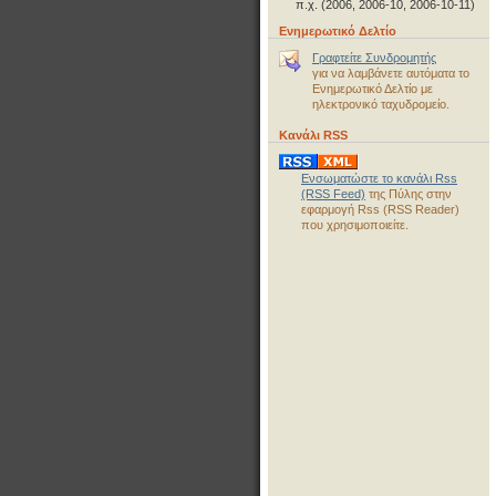
π.χ. (2006, 2006-10, 2006-10-11)
Ενημερωτικό Δελτίο
Γραφτείτε Συνδρομητής
για να λαμβάνετε αυτόματα το
Ενημερωτικό Δελτίο με
ηλεκτρονικό ταχυδρομείο.
Κανάλι RSS
Ενσωματώστε το κανάλι Rss
(RSS Feed)
της Πύλης στην
εφαρμογή Rss (RSS Reader)
που χρησιμοποιείτε.