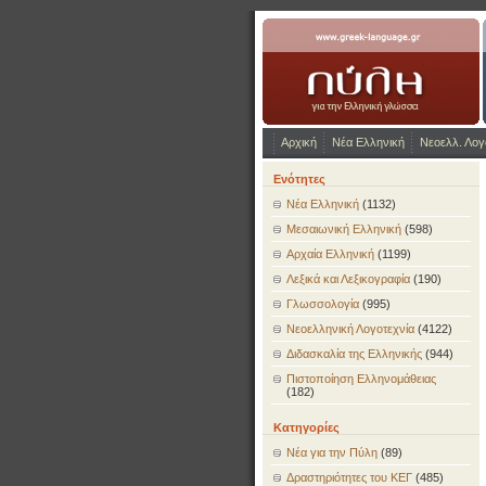
www.greek-language.gr
Αρχική
Νέα Ελληνική
Νεοελλ. Λογ
Ενότητες
Νέα Ελληνική
(1132)
Μεσαιωνική Ελληνική
(598)
Αρχαία Ελληνική
(1199)
Λεξικά και Λεξικογραφία
(190)
Γλωσσολογία
(995)
Νεοελληνική Λογοτεχνία
(4122)
Διδασκαλία της Ελληνικής
(944)
Πιστοποίηση Ελληνομάθειας
(182)
Κατηγορίες
Νέα για την Πύλη
(89)
Δραστηριότητες του ΚΕΓ
(485)