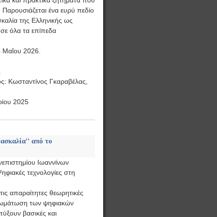
ικά και πρακτικά ζητήματα που
 Παρουσιάζεται ένα ευρύ πεδίο
καλία της Ελληνικής ως
ι σε όλα τα επίπεδα
 Μαΐου 2026.
.
ς: Κωσταντίνος Γκαραβέλας,
ρίου 2025
ασκαλία'' από το
νεπιστημίου Ιωαννίνων
ηφιακές τεχνολογίες στη
τις απαραίτητες θεωρητικές
ενσωμάτωση των ψηφιακών
τύξουν βασικές και