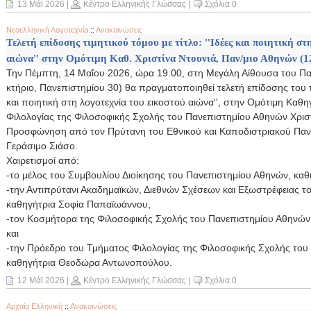
13 Μάϊ 2026
|
Κέντρο Ελληνικής Γλώσσας
|
Σχόλια 0
Νεοελληνική Λογοτεχνία
::
Ανακοινώσεις
Τελετή επίδοσης τιμητικού τόμου με τίτλο: ''Ιδέες και ποιητική στ
αιώνα'' στην Ομότιμη Καθ. Χριστίνα Ντουνιά, Παν/μιο Αθηνών (1
Την Πέμπτη, 14 Μαΐου 2026, ώρα 19.00, στη Μεγάλη Αίθουσα του Πα
κτήριο, Πανεπιστημίου 30) θα πραγματοποιηθεί τελετή επίδοσης του τιμ
και ποιητική στη λογοτεχνία του εικοστού αιώνα'', στην Ομότιμη Καθ
Φιλολογίας της Φιλοσοφικής Σχολής του Πανεπιστημίου Αθηνών Χριστ
Προσφώνηση από τον Πρύτανη του Εθνικού και Καποδιστριακού Παν
Γεράσιμο Σιάσο.
Χαιρετισμοί από:
-το μέλος του Συμβουλίου Διοίκησης του Πανεπιστημίου Αθηνών, καθ
-την Αντιπρύτανι Ακαδημαϊκών, Διεθνών Σχέσεων και Εξωστρέφειας τ
καθηγήτρια Σοφία Παπαϊωάννου,
-τον Κοσμήτορα της Φιλοσοφικής Σχολής του Πανεπιστημίου Αθηνών
και
-την Πρόεδρο του Τμήματος Φιλολογίας της Φιλοσοφικής Σχολής του
καθηγήτρια Θεοδώρα Αντωνοπούλου.
12 Μάϊ 2026
|
Κέντρο Ελληνικής Γλώσσας
|
Σχόλια 0
Αρχαία Ελληνική
::
Ανακοινώσεις