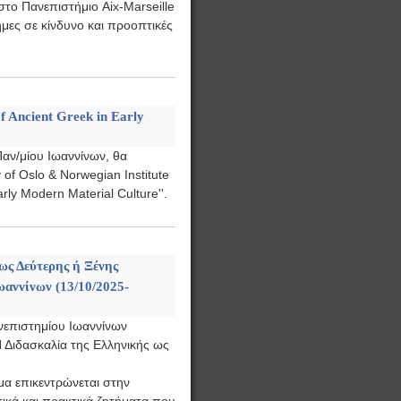
στο Πανεπιστήμιο Aix-Marseille
μες σε κίνδυνο και προοπτικές
f Ancient Greek in Early
Παν/μίου Ιωαννίνων, θα
of Oslo & Norwegian Institute
rly Modern Material Culture''.
ως Δεύτερης ή Ξένης
ωαννίνων (13/10/2025-
νεπιστημίου Ιωαννίνων
 Διδασκαλία της Ελληνικής ως
α επικεντρώνεται στην