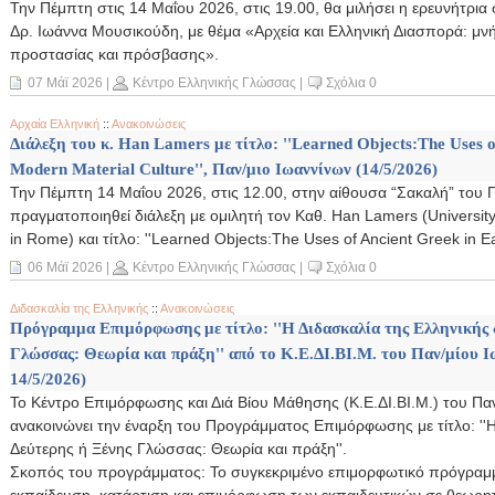
Την Πέμπτη στις 14 Μαΐου 2026, στις 19.00, θα μιλήσει η ερευνήτρια 
Δρ. Ιωάννα Μουσικούδη, με θέμα «Αρχεία και Ελληνική Διασπορά: μνή
προστασίας και πρόσβασης».
07 Μάϊ 2026
|
Κέντρο Ελληνικής Γλώσσας
|
Σχόλια 0
Αρχαία Ελληνική
::
Ανακοινώσεις
Διάλεξη του κ. Han Lamers με τίτλο: ''Learned Objects:The Uses o
Modern Material Culture'', Παν/μιο Ιωαννίνων (14/5/2026)
Την Πέμπτη 14 Μαΐου 2026, στις 12.00, στην αίθουσα “Σακαλή” του 
πραγματοποιηθεί διάλεξη με ομιλητή τον Καθ. Han Lamers (University 
in Rome) και τίτλο: ''Learned Objects:The Uses of Ancient Greek in Ea
06 Μάϊ 2026
|
Κέντρο Ελληνικής Γλώσσας
|
Σχόλια 0
Διδασκαλία της Ελληνικής
::
Ανακοινώσεις
Πρόγραμμα Επιμόρφωσης με τίτλο: ''Η Διδασκαλία της Ελληνικής 
Γλώσσας: Θεωρία και πράξη'' από το Κ.Ε.ΔΙ.ΒΙ.Μ. του Παν/μίου Ι
14/5/2026)
Το Κέντρο Επιμόρφωσης και Διά Βίου Μάθησης (Κ.Ε.ΔΙ.ΒΙ.Μ.) του Πα
ανακοινώνει την έναρξη του Προγράμματος Επιμόρφωσης με τίτλο: ''Η
Δεύτερης ή Ξένης Γλώσσας: Θεωρία και πράξη''.
Σκοπός του προγράμματος: Το συγκεκριμένο επιμορφωτικό πρόγραμμ