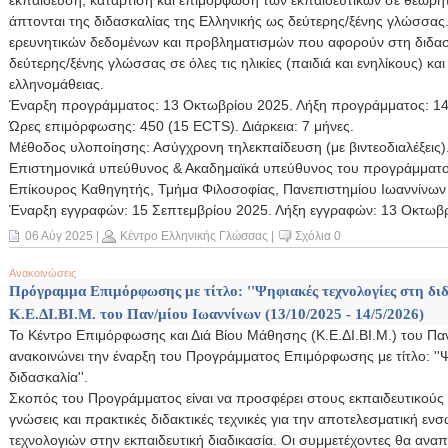
εκπαίδευση, κατάρτιση και επιμόρφωση των εκπαιδευτικών σε θεωρητ
άπτονται της διδασκαλίας της Ελληνικής ως δεύτερης/ξένης γλώσσας.
ερευνητικών δεδομένων και προβληματισμών που αφορούν στη διδασ
δεύτερης/ξένης γλώσσας σε όλες τις ηλικίες (παιδιά και ενηλίκους) κα
ελληνομάθειας.
Έναρξη προγράμματος: 13 Οκτωβρίου 2025. Λήξη προγράμματος: 14
Ώρες επιμόρφωσης: 450 (15 ECTS). Διάρκεια: 7 μήνες.
Μέθοδος υλοποίησης: Ασύγχρονη τηλεκπαίδευση (με βιντεοδιαλέξεις)
Επιστημονικά υπεύθυνος & Ακαδημαϊκά υπεύθυνος του προγράμματο
Επίκουρος Καθηγητής, Τμήμα Φιλοσοφίας, Πανεπιστημίου Ιωαννίνων
Έναρξη εγγραφών: 15 Σεπτεμβρίου 2025. Λήξη εγγραφών: 13 Οκτωβ
06 Αύγ 2025
|
Κέντρο Ελληνικής Γλώσσας
|
Σχόλια 0
Ανακοινώσεις
Πρόγραμμα Επιμόρφωσης με τίτλο: ''Ψηφιακές τεχνολογίες στη διδ
Κ.Ε.ΔΙ.ΒΙ.Μ. του Παν/μίου Ιωαννίνων (13/10/2025 - 14/5/2026)
Το Κέντρο Επιμόρφωσης και Διά Βίου Μάθησης (Κ.Ε.ΔΙ.ΒΙ.Μ.) του Πα
ανακοινώνει την έναρξη του Προγράμματος Επιμόρφωσης με τίτλο: ''Ψ
διδασκαλία''.
Σκοπός του Προγράμματος είναι να προσφέρει στους εκπαιδευτικούς 
γνώσεις και πρακτικές διδακτικές τεχνικές για την αποτελεσματική 
τεχνολογιών στην εκπαιδευτική διαδικασία. Οι συμμετέχοντες θα αναπ