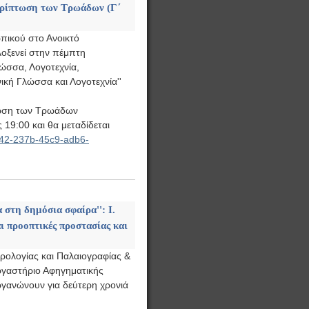
 περίπτωση των Τρωάδων (Γ΄
πικού στο Ανοικτό
λοξενεί στην πέμπτη
Γλώσσα, Λογοτεχνία,
ική Γλώσσα και Λογοτεχνία''
ίπτωση των Τρωάδων
 19:00 και θα μεταδίδεται
7a42-237b-45c9-adb6-
α στη δημόσια σφαίρα'': Ι.
ι προοπτικές προστασίας και
ρολογίας και Παλαιογραφίας &
ργαστήριο Αφηγηματικής
γανώνουν για δεύτερη χρονιά