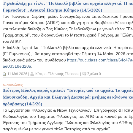
Τηλεδιάλεξη με τίτλο: ''Πολλαπλό βιβλίο και αρχαία ελληνικά: Η
Γυμνασίου)'', Ανοικτό Παν/μιο Κύπρου (14/5/2026)
Τον Παναγιώτη Σεράνη, μέλος Συνεργαζόμενου Εκπαιδευτικού Προσω
Πανεπιστήμιο Κύπρου (ΑΠΚΥ) και καθηγητή στο Βαρβάκειο Λύκειο φι
και τελευταία διάλεξη ο 7ος Κύκλος Τηλεδιαλέξεων με γενικό τίτλο: ''
Γραμματισμοί'', που διοργανώνει το Μεταπτυχιακό Πρόγραμμα ''Ελλην
του ΑΠΚΥ.
Η διάλεξη έχει τίτλο: ''Πολλαπλό βιβλίο και αρχαία ελληνικά: Η περ
(Γ΄ Γυμνασίου),'' θα πραγματοποιηθεί την Πέμπτη 14 Μαΐου 2026 στις
διαδικτυακά μέσω του συνδέσμου
https://ouc.class.com/class/64c4
ae03318ed20a
.
11 Μάϊ 2026
|
Κέντρο Ελληνικής Γλώσσας
|
Σχόλια 0
Ανακοινώσεις
Δεύτερος Κύκλος σειράς ομιλιών ''Ιστορίες από τα αρχεία. Τα αρχεί
Μουσικούδη, Αρχεία και Ελληνική Διασπορά: μνήμες σε κίνδυνο κα
πρόσβασης (14/5/26)
Τα Εργαστήρια Φιλολογίας & Νέων Τεχνολογιών, Επιγραφικής & Παπυ
Κωδικολογίας του Τμήματος Φιλολογίας του ΑΠΘ από κοινού με το Ε
Έρευνας του Τμήματος Αγγλικής Γλώσσας και Φιλολογίας του ΑΠΘ ορ
σειρά ομιλιών με τον γενικό τίτλο "Ιστορίες από τα αρχεία".