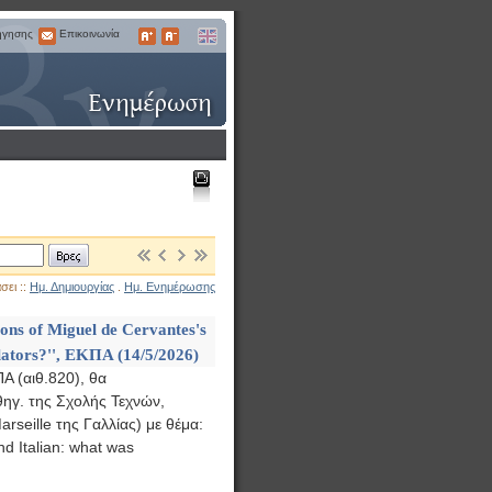
ήγησης
Επικοινωνία
Επικοινωνία
Μεγαλύτερα
Μικρότερα
English
Γράμματα
Γράμματα
Εκτύπωση
Βρες
σει ::
Ημ. Δημιουργίας
.
Ημ. Ενημέρωσης
ions of Miguel de Cervantes's
slators?'', ΕΚΠΑ (14/5/2026)
Α (αιθ.820), θα
θηγ. της Σχολής Τεχνών,
seille της Γαλλίας) με θέμα:
nd Italian: what was