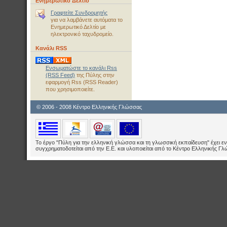
Ενημερωτικό Δελτίο
Γραφτείτε Συνδρομητής
για να λαμβάνετε αυτόματα το
Ενημερωτικό Δελτίο με
ηλεκτρονικό ταχυδρομείο.
Κανάλι RSS
Ενσωματώστε το κανάλι Rss
(RSS Feed)
της Πύλης στην
εφαρμογή Rss (RSS Reader)
που χρησιμοποιείτε.
© 2006 - 2008 Κέντρο Ελληνικής Γλώσσας
Το έργο "Πύλη για την ελληνική γλώσσα και τη γλωσσική εκπαίδευση" έχει εν
συγχρηματοδοτείται από την Ε.E. και υλοποιείται από το Κέντρο Ελληνικής Γ