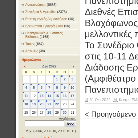
Πανεπιστήμι
Ανακοινώσεις
(8688)
Διεθνές Επισ
Συνέδρια & Ημερίδες
(2373)
Επιστημονικές Δημοσιεύσεις
(40)
Βλαχόφωνος 
Ερευνητικά Προγράμματα
(50)
μελλοντικές 
Ηλεκτρονικές & Έντυπες
Εκδόσεις
(1168)
Το Συνέδριο 
Τύπος
(887)
Απόψεις
(38)
στις 10-11 Δ
Ημερολόγιο
Διάδοσης Ερ
Δεκ 2022
<
>
Κ
Δ
Τ
Τ
Π
Π
Σ
(Αμφιθέατρο 
1
2
3
Πανεπιστημι
4
5
6
7
8
9
10
11
12
13
14
15
16
17
31 Οκτ 2022
|
Κέντρο Ελλ
18
19
20
21
22
23
24
< Προηγούμενο
25
26
27
28
29
30
31
Αναζήτηση:
π.χ. (2006, 2006-10, 2006-10-11)