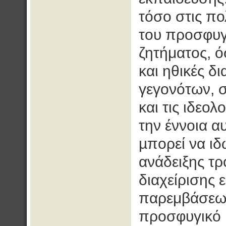
τόσο στις πολ
του προσφυγ
ζητήματος, ό
και ηθικές δ
γεγονότων, σ
και τις ιδεο
την έννοια α
µπορεί να ι
ανάδειξης τ
διαχείρισης
παρεμβάσεων
προσφυγικό 