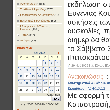
εκδήλωση στ
Ανακοινώσεις
(8688)
Συνέδρια & Ημερίδες
(2373)
Ευγενίας Κου
Επιστημονικές Δημοσιεύσεις
(40)
ασκήσεις των
Ερευνητικά Προγράμματα
(50)
Ηλεκτρονικές & Έντυπες
δυσκολίες, π
Εκδόσεις
(1168)
Τύπος
(887)
διημερίδα θα
Απόψεις
(38)
το Σάββατο 3
Ημερολόγιο
Δεκ 2022
(Ιπποκράτους
<
>
Κ
Δ
Τ
Τ
Π
Π
Σ
1
2
3
29 Νοέ 2022
|
Κέντρο Ελ
4
5
6
7
8
9
10
Ανακοινώσεις
:
11
12
13
14
15
16
17
Επιστημονικό Συνέδριο απ
18
19
20
21
22
23
24
Εκπαίδευση (2-4/12/22)
25
26
27
28
29
30
31
Με αφορμή τ
Αναζήτηση:
Καταστροφή,
π.χ. (2006, 2006-10, 2006-10-11)