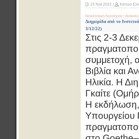
25 Νοέ 2022
|
Κέντρο Ελ
Νεοελληνική Λογοτεχνία
::
Ανακοιν
Διημερίδα από το Ινστιτο
3/12/22)
Στις 2-3 Δεκ
πραγματοποιη
συμμετοχή, α
Βιβλία και 
Ηλικία. Η Δι
Γκαίτε (Ομήρ
Η εκδήλωση, 
Υπουργείου 
πραγματοποιη
στο Goethe–I