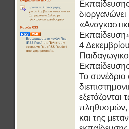
Ενημερωτικό Δελτίο
Εκπαίδευσης
Γραφτείτε Συνδρομητής
διοργανώνει 
για να λαμβάνετε αυτόματα το
Ενημερωτικό Δελτίο με
ηλεκτρονικό ταχυδρομείο.
«Αναγκαστικ
Κανάλι RSS
Εκπαίδευση».
Ενσωματώστε το κανάλι Rss
4 Δεκεμβρίο
(RSS Feed)
της Πύλης στην
εφαρμογή Rss (RSS Reader)
που χρησιμοποιείτε.
Παιδαγωγικο
Εκπαίδευσης
Το συνέδριο
διεπιστημον
εξετάζονται 
πληθυσμών, 
και της μετα
εκπαίδευσης.