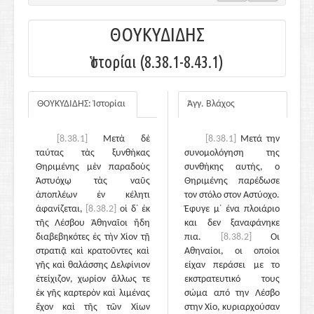
ΘΟΥΚΥΔΙΔΗΣ
Ἱστορίαι (8.38.1-8.43.1)
ΘΟΥΚΥΔΙΔΗΣ: Ἱστορίαι
Άγγ. Βλάχος
[8.38.1]
Μετὰ δὲ
[8.38.1]
Μετά την
ταύτας τὰς ξυνθήκας
συνομολόγηση της
Θηριμένης μὲν παραδοὺς
συνθήκης αυτής, ο
Ἀστυόχῳ τὰς ναῦς
Θηριμένης παρέδωσε
ἀποπλέων ἐν κέλητι
τον στόλο στον Αστύοχο.
ἀφανίζεται,
[8.38.2]
οἱ δ᾽ ἐκ
Έφυγε μ᾽ ένα πλοιάριο
τῆς Λέσβου Ἀθηναῖοι ἤδη
και δεν ξαναφάνηκε
διαβεβηκότες ἐς τὴν Χίον τῇ
πια.
[8.38.2]
Οι
στρατιᾷ καὶ κρατοῦντες καὶ
Αθηναίοι, οι οποίοι
γῆς καὶ θαλάσσης Δελφίνιον
είχαν περάσει με το
ἐτείχιζον, χωρίον ἄλλως τε
εκστρατευτικό τους
ἐκ γῆς καρτερὸν καὶ λιμένας
σώμα από την Λέσβο
ἔχον καὶ τῆς τῶν Χίων
στην Χίο, κυριαρχούσαν