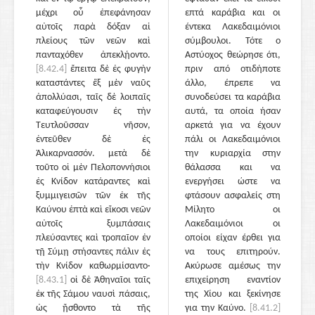
μέχρι οὗ ἐπεφάνησαν
επτά καράβια και οι
αὐτοῖς παρὰ δόξαν αἱ
έντεκα Λακεδαιμόνιοι
πλείους τῶν νεῶν καὶ
σύμβουλοι. Τότε ο
πανταχόθεν ἀπεκλῄοντο.
Αστύοχος θεώρησε ότι,
[8.42.4]
ἔπειτα δὲ ἐς φυγὴν
πριν από οτιδήποτε
καταστάντες ἓξ μὲν ναῦς
άλλο, έπρεπε να
ἀπολλύασι, ταῖς δὲ λοιπαῖς
συνοδεύσει τα καράβια
καταφεύγουσιν ἐς τὴν
αυτά, τα οποία ήσαν
Τευτλοῦσσαν νῆσον,
αρκετά για να έχουν
ἐντεῦθεν δὲ ἐς
πάλι οι Λακεδαιμόνιοι
Ἁλικαρνασσόν. μετὰ δὲ
την κυριαρχία στην
τοῦτο οἱ μὲν Πελοποννήσιοι
θάλασσα και να
ἐς Κνίδον κατάραντες καὶ
ενεργήσει ώστε να
ξυμμιγεισῶν τῶν ἐκ τῆς
φτάσουν ασφαλείς στη
Καύνου ἑπτὰ καὶ εἴκοσι νεῶν
Μίλητο οι
αὐτοῖς ξυμπάσαις
Λακεδαιμόνιοι οι
πλεύσαντες καὶ τροπαῖον ἐν
οποίοι είχαν έρθει για
τῇ Σύμῃ στήσαντες πάλιν ἐς
να τους επιτηρούν.
τὴν Κνίδον καθωρμίσαντο·
Ακύρωσε αμέσως την
[8.43.1]
οἱ δὲ Ἀθηναῖοι ταῖς
επιχείρηση εναντίον
ἐκ τῆς Σάμου ναυσὶ πάσαις,
της Χίου και ξεκίνησε
ὡς ᾔσθοντο τὰ τῆς
για την Καύνο.
[8.41.2]