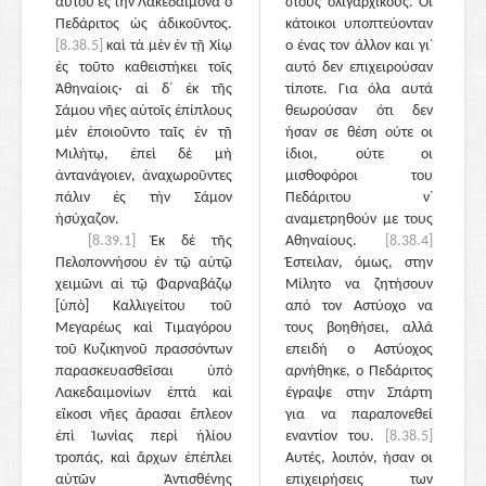
αὐτοῦ ἐς τὴν Λακεδαίμονα ὁ
στους ολιγαρχικούς. Οι
Πεδάριτος ὡς ἀδικοῦντος.
κάτοικοι υποπτεύονταν
[8.38.5]
καὶ τὰ μὲν ἐν τῇ Χίῳ
ο ένας τον άλλον και γι᾽
ἐς τοῦτο καθειστήκει τοῖς
αυτό δεν επιχειρούσαν
Ἀθηναίοις· αἱ δ᾽ ἐκ τῆς
τίποτε. Για όλα αυτά
Σάμου νῆες αὐτοῖς ἐπίπλους
θεωρούσαν ότι δεν
μὲν ἐποιοῦντο ταῖς ἐν τῇ
ήσαν σε θέση ούτε οι
Μιλήτῳ, ἐπεὶ δὲ μὴ
ίδιοι, ούτε οι
ἀντανάγοιεν, ἀναχωροῦντες
μισθοφόροι του
πάλιν ἐς τὴν Σάμον
Πεδάριτου ν᾽
ἡσύχαζον.
αναμετρηθούν με τους
[8.39.1]
Ἐκ δὲ τῆς
Αθηναίους.
[8.38.4]
Πελοποννήσου ἐν τῷ αὐτῷ
Έστειλαν, όμως, στην
χειμῶνι αἱ τῷ Φαρναβάζῳ
Μίλητο να ζητήσουν
[ὑπὸ] Καλλιγείτου τοῦ
από τον Αστύοχο να
Μεγαρέως καὶ Τιμαγόρου
τους βοηθήσει, αλλά
τοῦ Κυζικηνοῦ πρασσόντων
επειδή ο Αστύοχος
παρασκευασθεῖσαι ὑπὸ
αρνήθηκε, ο Πεδάριτος
Λακεδαιμονίων ἑπτὰ καὶ
έγραψε στην Σπάρτη
εἴκοσι νῆες ἄρασαι ἔπλεον
για να παραπονεθεί
ἐπὶ Ἰωνίας περὶ ἡλίου
εναντίον του.
[8.38.5]
τροπάς, καὶ ἄρχων ἐπέπλει
Αυτές, λοιπόν, ήσαν οι
αὐτῶν Ἀντισθένης
επιχειρήσεις των