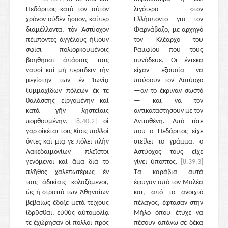
Πεδάριτος κατὰ τὸν αὐτὸν
λιγότερα στον
χρόνον οὐδὲν ἧσσον, καίπερ
Ελλήσποντο για τον
διαμέλλοντα, τὸν Ἀστύοχον
Φαρνάβαζο, με αρχηγό
πέμποντες ἀγγέλους ἠξίουν
τον Κλέαρχο του
σφίσι πολιορκουμένοις
Ραμφίου που τους
βοηθῆσαι ἁπάσαις ταῖς
συνόδευε. Οι έντεκα
ναυσὶ καὶ μὴ περιιδεῖν τὴν
είχαν εξουσία να
μεγίστην τῶν ἐν Ἰωνίᾳ
παύσουν τον Αστύοχο
ξυμμαχίδων πόλεων ἔκ τε
—αν το έκριναν σωστό
θαλάσσης εἰργομένην καὶ
— και να τον
κατὰ γῆν λῃστείαις
αντικαταστήσουν με τον
πορθουμένην.
[8.40.2]
οἱ
Αντισθένη. Από τότε
γὰρ οἰκέται τοῖς Χίοις πολλοὶ
που ο Πεδάριτος είχε
ὄντες καὶ μιᾷ γε πόλει πλὴν
στείλει το γράμμα, ο
Λακεδαιμονίων πλεῖστοι
Αστύοχος τους είχε
γενόμενοι καὶ ἅμα διὰ τὸ
γίνει ύποπτος.
[8.39.3]
πλῆθος χαλεπωτέρως ἐν
Τα καράβια αυτά
ταῖς ἀδικίαις κολαζόμενοι,
έφυγαν από τον Μαλέα
ὡς ἡ στρατιὰ τῶν Ἀθηναίων
και, από το ανοιχτό
βεβαίως ἔδοξε μετὰ τείχους
πέλαγος, έφτασαν στην
ἱδρῦσθαι, εὐθὺς αὐτομολίᾳ
Μήλο όπου έτυχε να
τε ἐχώρησαν οἱ πολλοὶ πρὸς
πέσουν απάνω σε δέκα