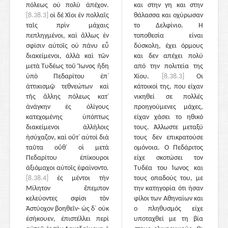
πόλεως οὐ πολὺ ἀπέχον.
και στην γη και στην
[8.38.3]
οἱ δὲ Χῖοι ἐν πολλαῖς
θάλασσα και οχύρωσαν
ταῖς πρὶν μάχαις
το Δελφίνιο. Η
πεπληγμένοι, καὶ ἄλλως ἐν
τοποθεσία είναι
σφίσιν αὐτοῖς οὐ πάνυ εὖ
δύσκολη, έχει όρμους
διακείμενοι, ἀλλὰ καὶ τῶν
και δεν απέχει πολύ
μετὰ Τυδέως τοῦ Ἴωνος ἤδη
από την πολιτεία της
ὑπὸ Πεδαρίτου ἐπ᾽
Χίου.
[8.38.3]
Οι
ἀττικισμῷ τεθνεώτων καὶ
κάτοικοί της, που είχαν
τῆς ἄλλης πόλεως κατ᾽
νικηθεί σε πολλές
ἀνάγκην ἐς ὀλίγους
προηγούμενες μάχες,
κατεχομένης ὑπόπτως
είχαν χάσει το ηθικό
διακείμενοι ἀλλήλοις
τους. Άλλωστε μεταξύ
ἡσύχαζον, καὶ οὔτ᾽ αὐτοὶ διὰ
τους δεν επικρατούσε
ταῦτα οὔθ᾽ οἱ μετὰ
ομόνοια. Ο Πεδάριτος
Πεδαρίτου ἐπίκουροι
είχε σκοτώσει τον
ἀξιόμαχοι αὐτοῖς ἐφαίνοντο.
Τυδέα του Ίωνος και
[8.38.4]
ἐς μέντοι τὴν
τους οπαδούς του, με
Μίλητον ἔπεμπον
την κατηγορία ότι ήσαν
κελεύοντες σφίσι τὸν
φίλοι των Αθηναίων και
Ἀστύοχον βοηθεῖν· ὡς δ᾽ οὐκ
ο πληθυσμός είχε
ἐσήκουεν, ἐπιστέλλει περὶ
υποταχθεί με τη βία