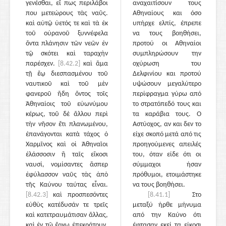
γενέσθαι, εἴ πως περιλάβοι
αναχαιτίσουν τους
που μετεώρους τὰς ναῦς.
Αθηναίους και όσο
καὶ αὐτῷ ὑετός τε καὶ τὰ ἐκ
υπήρχε ελπίς, έπρεπε
τοῦ οὐρανοῦ ξυννέφελα
να τους βοηθήσει,
ὄντα πλάνησιν τῶν νεῶν ἐν
προτού οι Αθηναίοι
τῷ σκότει καὶ ταραχὴν
συμπληρώσουν την
παρέσχεν.
[8.42.2]
καὶ ἅμα
οχύρωση του
τῇ ἕῳ διεσπασμένου τοῦ
Δελφινίου και προτού
ναυτικοῦ καὶ τοῦ μὲν
υψώσουν μεγαλύτερο
φανεροῦ ἤδη ὄντος τοῖς
περίφραγμα γύρω από
Ἀθηναίοις τοῦ εὐωνύμου
το στρατόπεδό τους και
κέρως, τοῦ δὲ ἄλλου περὶ
τα καράβια τους. Ο
τὴν νῆσον ἔτι πλανωμένου,
Αστύοχος, αν και δεν το
ἐπανάγονται κατὰ τάχος ὁ
είχε σκοπό μετά από τις
Χαρμῖνος καὶ οἱ Ἀθηναῖοι
προηγούμενες απειλές
ἐλάσσοσιν ἢ ταῖς εἴκοσι
του, όταν είδε ότι οι
ναυσί, νομίσαντες ἅσπερ
σύμμαχοι ήσαν
ἐφύλασσον ναῦς τὰς ἀπὸ
πρόθυμοι, ετοιμάστηκε
τῆς Καύνου ταύτας εἶναι.
να τους βοηθήσει.
[8.42.3]
καὶ προσπεσόντες
[8.41.1]
Στο
εὐθὺς κατέδυσάν τε τρεῖς
μεταξύ ήρθε μήνυμα
καὶ κατετραυμάτισαν ἄλλας,
από την Καύνο ότι
καὶ ἐν τῷ ἔργῳ ἐπεκράτουν,
έφτασαν εκεί τα είκοσι