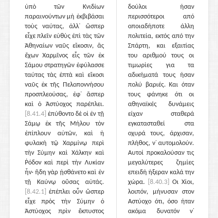
ὑπὸ τῶν Κνιδίων
δούλοι ήσαν
παραινούντων μὴ ἐκβιβάσαι
περισσότεροι από
τοὺς ναύτας, ἀλλ᾽ ὥσπερ
οποιαδήποτε άλλη
εἶχε πλεῖν εὐθὺς ἐπὶ τὰς τῶν
πολιτεία, εκτός από την
Ἀθηναίων ναῦς εἴκοσιν, ἃς
Σπάρτη, και εξαιτίας
ἔχων Χαρμῖνος εἷς τῶν ἐκ
του αριθμού τους οι
Σάμου στρατηγῶν ἐφύλασσε
τιμωρίες για τα
ταύτας τὰς ἑπτὰ καὶ εἴκοσι
αδικήματά τους ήσαν
ναῦς ἐκ τῆς Πελοποννήσου
πολύ βαριές. Και όταν
προσπλεούσας, ἐφ᾽ ἅσπερ
τους φάνηκε ότι οι
καὶ ὁ Ἀστύοχος παρέπλει.
αθηναϊκές δυνάμεις
[8.41.4]
ἐπύθοντο δὲ οἱ ἐν τῇ
είχαν σταθερά
Σάμῳ ἐκ τῆς Μήλου τὸν
εγκατασταθεί στα
ἐπίπλουν αὐτῶν, καὶ ἡ
οχυρά τους, άρχισαν,
φυλακὴ τῷ Χαρμίνῳ περὶ
πλήθος, ν᾽ αυτομολούν.
τὴν Σύμην καὶ Χάλκην καὶ
Αυτοί προκαλούσαν τις
Ῥόδον καὶ περὶ τὴν Λυκίαν
μεγαλύτερες ζημίες
ἦν· ἤδη γὰρ ᾐσθάνετο καὶ ἐν
επειδή ήξεραν καλά την
τῇ Καύνῳ οὔσας αὐτάς.
χώρα.
[8.40.3]
Οι Χίοι,
[8.42.1]
ἐπέπλει οὖν ὥσπερ
λοιπόν, μήνυσαν στον
εἶχε πρὸς τὴν Σύμην ὁ
Αστύοχο ότι, όσο ήταν
Ἀστύοχος πρὶν ἔκπυστος
ακόμα δυνατόν ν᾽