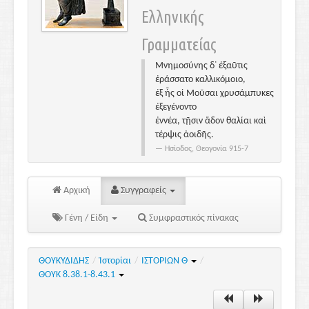
Ελληνικής
Γραμματείας
Μνημοσύνης δ᾽ ἐξαῦτις
ἐράσσατο καλλικόμοιο,
ἐξ ἧς οἱ Μοῦσαι χρυσάμπυκες
ἐξεγένοντο
ἐννέα, τῇσιν ἅδον θαλίαι καὶ
τέρψις ἀοιδῆς.
Ησίοδος, Θεογονία 915-7
Αρχική
Συγγραφείς
Γένη / Είδη
Συμφραστικός πίνακας
ΘΟΥΚΥΔΙΔΗΣ
/
Ἱστορίαι
/
ΙΣΤΟΡΙΩΝ Θ
/
ΘΟΥΚ 8.38.1-8.43.1