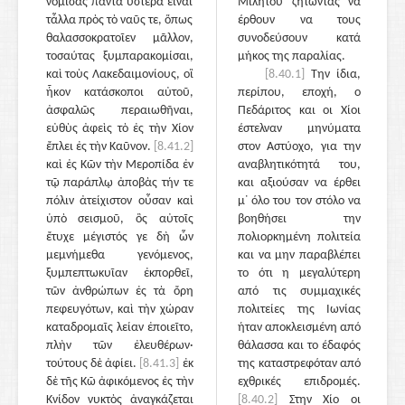
νομίσας πάντα ὕστερα εἶναι
Μιλήτου ζητώντας να
τἆλλα πρὸς τὸ ναῦς τε, ὅπως
έρθουν να τους
θαλασσοκρατοῖεν μᾶλλον,
συνοδεύσουν κατά
τοσαύτας ξυμπαρακομίσαι,
μήκος της παραλίας.
καὶ τοὺς Λακεδαιμονίους, οἳ
[8.40.1]
Την ίδια,
ἧκον κατάσκοποι αὐτοῦ,
περίπου, εποχή, ο
ἀσφαλῶς περαιωθῆναι,
Πεδάριτος και οι Χίοι
εὐθὺς ἀφεὶς τὸ ἐς τὴν Χίον
έστελναν μηνύματα
ἔπλει ἐς τὴν Καῦνον.
[8.41.2]
στον Αστύοχο, για την
καὶ ἐς Κῶν τὴν Μεροπίδα ἐν
αναβλητικότητά του,
τῷ παράπλῳ ἀποβὰς τήν τε
και αξιούσαν να έρθει
πόλιν ἀτείχιστον οὖσαν καὶ
μ᾽ όλο του τον στόλο να
ὑπὸ σεισμοῦ, ὃς αὐτοῖς
βοηθήσει την
ἔτυχε μέγιστός γε δὴ ὧν
πολιορκημένη πολιτεία
μεμνήμεθα γενόμενος,
και να μην παραβλέπει
ξυμπεπτωκυῖαν ἐκπορθεῖ,
το ότι η μεγαλύτερη
τῶν ἀνθρώπων ἐς τὰ ὄρη
από τις συμμαχικές
πεφευγότων, καὶ τὴν χώραν
πολιτείες της Ιωνίας
καταδρομαῖς λείαν ἐποιεῖτο,
ήταν αποκλεισμένη από
πλὴν τῶν ἐλευθέρων·
θάλασσα και το έδαφός
τούτους δὲ ἀφίει.
[8.41.3]
ἐκ
της καταστρεφόταν από
δὲ τῆς Κῶ ἀφικόμενος ἐς τὴν
εχθρικές επιδρομές.
Κνίδον νυκτὸς ἀναγκάζεται
[8.40.2]
Στην Χίο οι