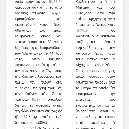
ὑπώπτευον αὐτόν.
[8.39.3]
Καλλίγειτου από τα
πλέουσαι οὖν αἱ νῆες ἀπὸ
Μέγαρα και του
Μαλέας πελάγιαι Μήλῳ
Τιμαγόρα από την
προσέβαλον, καὶ
Κύζικο. Αρχηγός ήταν ο
περιτυχόντες ναυσὶ δέκα
Σπαρτιάτης Αντισθένης.
Ἀθηναίων τὰς τρεῖς
[8.39.2]
Οι
λαμβάνουσι κενὰς καὶ
Λακεδαιμόνιοι έστειλαν
κατακαίουσιν. μετὰ δὲ τοῦτο
μαζί του έντεκα
δεδιότες μὴ αἱ διαφυγοῦσαι
συμβούλους για τον
τῶν Ἀθηναίων ἐκ τῆς Μήλου
Αστύοχο. Ένας από
νῆες, ὅπερ ἐγένετο,
τους έντεκα ήταν ο
μηνύσωσι τοῖς ἐν τῇ Σάμῳ
Λίχας του Αρκεσιλάου.
τὸν ἐπίπλουν αὐτῶν, πρὸς
Τους έδωσαν οδηγίες
τὴν Κρήτην πλεύσαντες καὶ
μόλις φτάσουν στην
πλείω τὸν πλοῦν διὰ
Μίλητο να πάρουν όλα
φυλακῆς ποιησάμενοι ἐς
τα μέτρα τα οποία θα
τὴν Καῦνον τῆς Ἀσίας
εξασφάλιζαν την
κατῆραν.
[8.39.4]
ἐντεῦθεν
επιτυχία της
δὴ ὡς ἐν ἀσφαλεῖ ὄντες
εκστρατείας και, αν το
ἀγγελίαν ἔπεμπον ἐπὶ τὰς ἐν
θεωρούσαν σκόπιμο,
τῇ Μιλήτῳ ναῦς τοῦ
να στείλουν τα είκοσι
ξυμπαρακομισθῆναι.
επτά καράβια ή
[8.40.1]
Οἱ δὲ Χῖοι καὶ
περισσότερα ή και