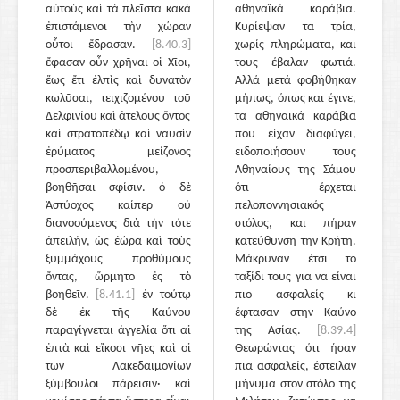
αὐτοὺς καὶ τὰ πλεῖστα κακὰ
αθηναϊκά καράβια.
ἐπιστάμενοι τὴν χώραν
Κυρίεψαν τα τρία,
οὗτοι ἔδρασαν.
[8.40.3]
χωρίς πληρώματα, και
ἔφασαν οὖν χρῆναι οἱ Χῖοι,
τους έβαλαν φωτιά.
ἕως ἔτι ἐλπὶς καὶ δυνατὸν
Αλλά μετά φοβήθηκαν
κωλῦσαι, τειχιζομένου τοῦ
μήπως, όπως και έγινε,
Δελφινίου καὶ ἀτελοῦς ὄντος
τα αθηναϊκά καράβια
καὶ στρατοπέδῳ καὶ ναυσὶν
που είχαν διαφύγει,
ἐρύματος μείζονος
ειδοποιήσουν τους
προσπεριβαλλομένου,
Αθηναίους της Σάμου
βοηθῆσαι σφίσιν. ὁ δὲ
ότι έρχεται
Ἀστύοχος καίπερ οὐ
πελοποννησιακός
διανοούμενος διὰ τὴν τότε
στόλος, και πήραν
ἀπειλήν, ὡς ἑώρα καὶ τοὺς
κατεύθυνση την Κρήτη.
ξυμμάχους προθύμους
Μάκρυναν έτσι το
ὄντας, ὥρμητο ἐς τὸ
ταξίδι τους για να είναι
βοηθεῖν.
[8.41.1]
ἐν τούτῳ
πιο ασφαλείς κι
δὲ ἐκ τῆς Καύνου
έφτασαν στην Καύνο
παραγίγνεται ἀγγελία ὅτι αἱ
της Ασίας.
[8.39.4]
ἑπτὰ καὶ εἴκοσι νῆες καὶ οἱ
Θεωρώντας ότι ήσαν
τῶν Λακεδαιμονίων
πια ασφαλείς, έστειλαν
ξύμβουλοι πάρεισιν· καὶ
μήνυμα στον στόλο της