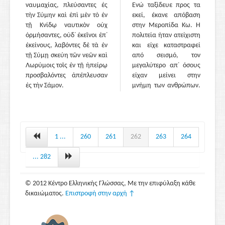
ναυμαχίας, πλεύσαντες ἐς
Ενώ ταξίδευε προς τα
τὴν Σύμην καὶ ἐπὶ μὲν τὸ ἐν
εκεί, έκανε απόβαση
τῇ Κνίδῳ ναυτικὸν οὐχ
στην Μεροπίδα Κω. Η
ὁρμήσαντες, οὐδ᾽ ἐκεῖνοι ἐπ᾽
πολιτεία ήταν ατείχιστη
ἐκείνους, λαβόντες δὲ τὰ ἐν
και είχε καταστραφεί
τῇ Σύμῃ σκεύη τῶν νεῶν καὶ
από σεισμό, τον
Λωρύμοις τοῖς ἐν τῇ ἠπείρῳ
μεγαλύτερο απ᾽ όσους
προσβαλόντες ἀπέπλευσαν
είχαν μείνει στην
ἐς τὴν Σάμον.
μνήμη των ανθρώπων.
Οι κάτοικοί της είχαν
καταφύγει στα βουνά
και ο Αστύοχος την
λεηλάτησε. Ρήμαξε και
την περιοχή,
1 ...
260
261
262
263
264
παίρνοντας λάφυρα και
δούλους εκτός από
... 282
τους ελεύθερους
πολίτες τους οποίους
© 2012 Κέντρο Ελληνικής Γλώσσας, Με την επιφύλαξη κάθε
άφησε.
[8.41.3]
Έφυγε
δικαιώματος.
Επιστροφή στην αρχή ↑
από την Κω κι έφτασε
νύχτα στην Κνίδο όπου
αναγκάστηκε, με τις