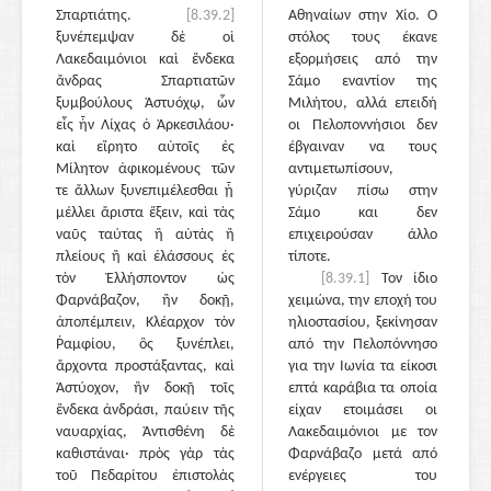
Σπαρτιάτης.
[8.39.2]
Αθηναίων στην Χίο. Ο
ξυνέπεμψαν δὲ οἱ
στόλος τους έκανε
Λακεδαιμόνιοι καὶ ἕνδεκα
εξορμήσεις από την
ἄνδρας Σπαρτιατῶν
Σάμο εναντίον της
ξυμβούλους Ἀστυόχῳ, ὧν
Μιλήτου, αλλά επειδή
εἷς ἦν Λίχας ὁ Ἀρκεσιλάου·
οι Πελοποννήσιοι δεν
καὶ εἴρητο αὐτοῖς ἐς
έβγαιναν να τους
Μίλητον ἀφικομένους τῶν
αντιμετωπίσουν,
τε ἄλλων ξυνεπιμέλεσθαι ᾗ
γύριζαν πίσω στην
μέλλει ἄριστα ἕξειν, καὶ τὰς
Σάμο και δεν
ναῦς ταύτας ἢ αὐτὰς ἢ
επιχειρούσαν άλλο
πλείους ἢ καὶ ἐλάσσους ἐς
τίποτε.
τὸν Ἑλλήσποντον ὡς
[8.39.1]
Τον ίδιο
Φαρνάβαζον, ἢν δοκῇ,
χειμώνα, την εποχή του
ἀποπέμπειν, Κλέαρχον τὸν
ηλιοστασίου, ξεκίνησαν
Ῥαμφίου, ὃς ξυνέπλει,
από την Πελοπόννησο
ἄρχοντα προστάξαντας, καὶ
για την Ιωνία τα είκοσι
Ἀστύοχον, ἢν δοκῇ τοῖς
επτά καράβια τα οποία
ἕνδεκα ἀνδράσι, παύειν τῆς
είχαν ετοιμάσει οι
ναυαρχίας, Ἀντισθένη δὲ
Λακεδαιμόνιοι με τον
καθιστάναι· πρὸς γὰρ τὰς
Φαρνάβαζο μετά από
τοῦ Πεδαρίτου ἐπιστολὰς
ενέργειες του