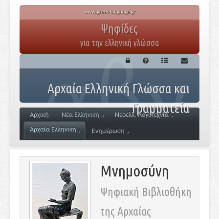
www.greek-language.gr
Ψηφίδες
για την ελληνική γλώσσα
Αρχαία Ελληνική Γλώσσα και
Γραμματεία
Αρχική
Νέα Ελληνική
Νεοελλ. Λογοτεχνία
Αρχαία Ελληνική
Ενημέρωση
Μνημοσύνη
Ψηφιακή Βιβλιοθήκη
της Αρχαίας