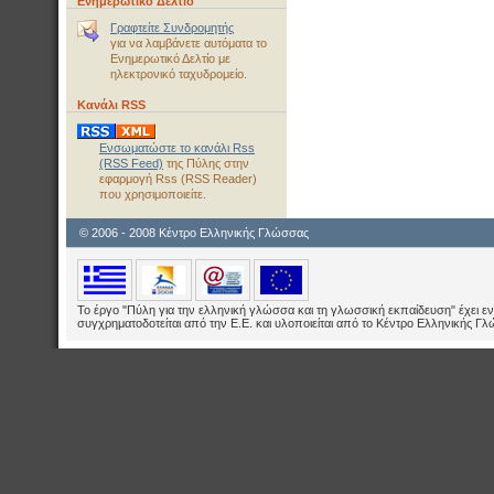
Ενημερωτικό Δελτίο
Γραφτείτε Συνδρομητής
για να λαμβάνετε αυτόματα το
Ενημερωτικό Δελτίο με
ηλεκτρονικό ταχυδρομείο.
Κανάλι RSS
Ενσωματώστε το κανάλι Rss
(RSS Feed)
της Πύλης στην
εφαρμογή Rss (RSS Reader)
που χρησιμοποιείτε.
© 2006 - 2008 Κέντρο Ελληνικής Γλώσσας
Το έργο "Πύλη για την ελληνική γλώσσα και τη γλωσσική εκπαίδευση" έχει εν
συγχρηματοδοτείται από την Ε.E. και υλοποιείται από το Κέντρο Ελληνικής Γ