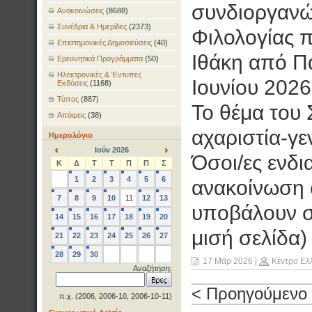
συνδιοργανώ
Ανακοινώσεις
(8688)
Συνέδρια & Ημερίδες
(2373)
Φιλολογίας 
Επιστημονικές Δημοσιεύσεις
(40)
Ιθάκη από Π
Ερευνητικά Προγράμματα
(50)
Ηλεκτρονικές & Έντυπες
Ιουνίου 2026
Εκδόσεις
(1168)
Τύπος
(887)
Το θέμα του 
Απόψεις
(38)
αχαριστία-γε
Ημερολόγιο
Ιούν 2026
Όσοι/ες ενδι
<
>
Κ
Δ
Τ
Τ
Π
Π
Σ
1
2
3
4
5
6
ανακοίνωση 
7
8
9
10
11
12
13
υποβάλουν σ
14
15
16
17
18
19
20
μισή σελίδα)
21
22
23
24
25
26
27
28
29
30
17 Μάρ 2026
|
Κέντρο Ελ
Αναζήτηση:
< Προηγούμενο
π.χ. (2006, 2006-10, 2006-10-11)