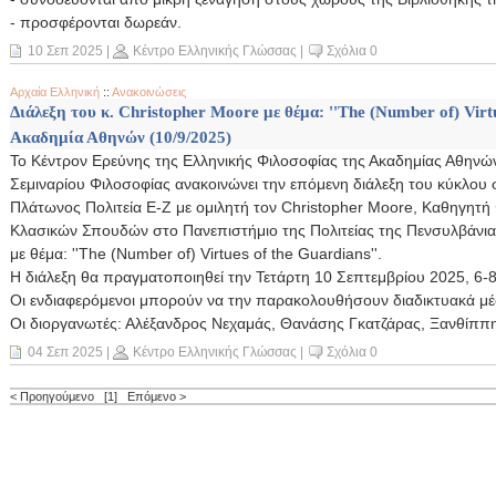
- προσφέρονται δωρεάν.
10 Σεπ 2025
|
Κέντρο Ελληνικής Γλώσσας
|
Σχόλια 0
Αρχαία Ελληνική
::
Ανακοινώσεις
Διάλεξη του κ. Christopher Moore με θέμα: ''The (Number of) Virtu
Ακαδημία Αθηνών (10/9/2025)
Το Κέντρον Ερεύνης της Ελληνικής Φιλοσοφίας της Ακαδημίας Αθηνών
Σεμιναρίου Φιλοσοφίας ανακοινώνει την επόμενη διάλεξη του κύκλου
Πλάτωνος Πολιτεία Ε-Ζ με ομιλητή τον Christopher Moore, Καθηγητή 
Κλασικών Σπουδών στο Πανεπιστήμιο της Πολιτείας της Πενσυλβάνια
με θέμα: ''The (Number of) Virtues of the Guardians''.
Η διάλεξη θα πραγματοποιηθεί την Τετάρτη 10 Σεπτεμβρίου 2025, 6-
Οι ενδιαφερόμενοι μπορούν να την παρακολουθήσουν διαδικτυακά μ
Οι διοργανωτές: Αλέξανδρος Νεχαμάς, Θανάσης Γκατζάρας, Ξανθίπ
04 Σεπ 2025
|
Κέντρο Ελληνικής Γλώσσας
|
Σχόλια 0
< Προηγούμενο
[1]
Επόμενο >