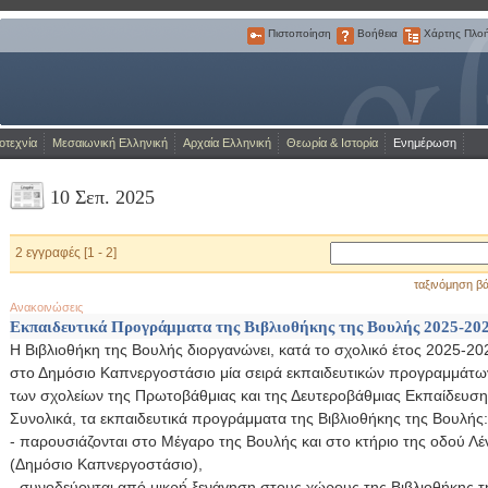
Πιστοποίηση
Βοήθεια
Χάρτης Πλο
Πιστοποίηση
Βοήθεια
Χάρτης
Πλοήγησης
Η Πύλη για την ελληνική γλώσσα
οτεχνία
Μεσαιωνική Ελληνική
Αρχαία Ελληνική
Θεωρία & Ιστορία
Ενημέρωση
10 Σεπ. 2025
2 εγγραφές [1 - 2]
ταξινόμηση βά
Ανακοινώσεις
Εκπαιδευτικά Προγράμματα της Βιβλιοθήκης της Βουλής 2025-20
Η Βιβλιοθήκη της Βουλής διοργανώνει, κατά το σχολικό έτος 2025-20
στο Δημόσιο Καπνεργοστάσιο μία σειρά εκπαιδευτικών προγραμμάτων 
των σχολείων της Πρωτοβάθμιας και της Δευτεροβάθμιας Εκπαίδευση
Συνολικά, τα εκπαιδευτικά προγράμματα της Βιβλιοθήκης της Βουλής:
- παρουσιάζονται στο Μέγαρο της Βουλής και στο κτήριο της οδού 
(Δημόσιο Καπνεργοστάσιο),
- συνοδεύονται από μικρή́ ξενάγηση στους χώρους της Βιβλιοθήκης τ