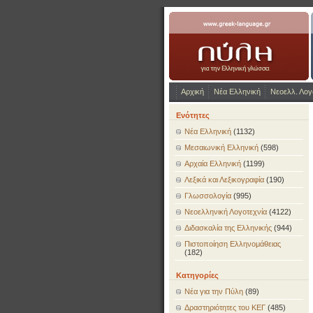
www.greek-language.gr
Αρχική
Νέα Ελληνική
Νεοελλ. Λογ
Ενότητες
Νέα Ελληνική
(1132)
Μεσαιωνική Ελληνική
(598)
Αρχαία Ελληνική
(1199)
Λεξικά και Λεξικογραφία
(190)
Γλωσσολογία
(995)
Νεοελληνική Λογοτεχνία
(4122)
Διδασκαλία της Ελληνικής
(944)
Πιστοποίηση Ελληνομάθειας
(182)
Κατηγορίες
Νέα για την Πύλη
(89)
Δραστηριότητες του ΚΕΓ
(485)