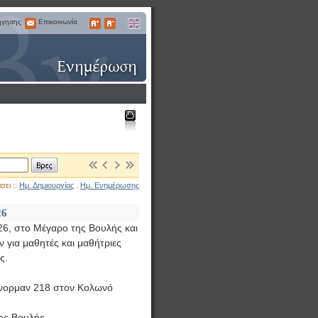
ήγησης
Επικοινωνία
Επικοινωνία
Μεγαλύτερα
Μικρότερα
English
Γράμματα
Γράμματα
Εκτύπωση
Βρες
σει ::
Ημ. Δημιουργίας
.
Ημ. Ενημέρωσης
26
26, στο Μέγαρο της Βουλής και
για μαθητές και μαθήτριες
ς.
Λένορμαν 218 στον Κολωνό
ης Βουλής,