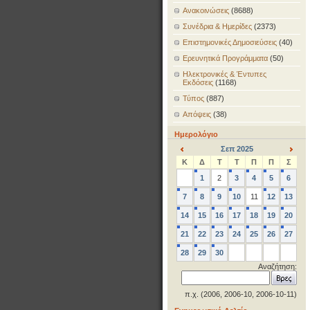
Ανακοινώσεις
(8688)
Συνέδρια & Ημερίδες
(2373)
Επιστημονικές Δημοσιεύσεις
(40)
Ερευνητικά Προγράμματα
(50)
Ηλεκτρονικές & Έντυπες
Εκδόσεις
(1168)
Τύπος
(887)
Απόψεις
(38)
Ημερολόγιο
Σεπ 2025
<
>
Κ
Δ
Τ
Τ
Π
Π
Σ
1
2
3
4
5
6
7
8
9
10
11
12
13
14
15
16
17
18
19
20
21
22
23
24
25
26
27
28
29
30
Αναζήτηση:
π.χ. (2006, 2006-10, 2006-10-11)