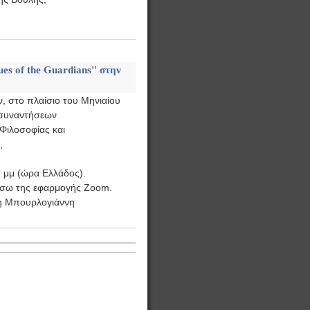
es of the Guardians'' στην
, στο πλαίσιο του Μηνιαίου
 συναντήσεων
Φιλοσοφίας και
,
8 μμ (ώρα Ελλάδος).
έσω της εφαρμογής Zoom.
πη Μπουρλογιάννη