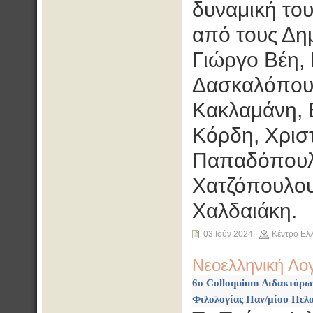
δυναμική το
από τους Δη
Γιώργο Βέη,
Δασκαλόπουλ
Κακλαμάνη, 
Κόρδη, Χριστ
Παπαδόπουλ
Χατζόπουλου
Χαλδαιάκη.
03 Ιούν 2024
|
Κέντρο Ελ
Νεοελληνική Λο
6ο Colloquium Διδακτόρω
Φιλολογίας Παν/μίου Πελο