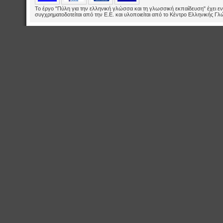
Το έργο "Πύλη για την ελληνική γλώσσα και τη γλωσσική εκπαίδευση" έχει εν
συγχρηματοδοτείται από την Ε.E. και υλοποιείται από το Κέντρο Ελληνικής Γ