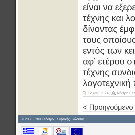
είναι να εξε
τέχνης και λ
δίνοντας έμφ
τους οποίου
εντός των κε
αφ’ ετέρου σ
τέχνης συνδι
λογοτεχνική
12 Φεβ 2024
|
Κέντρο Ελ
< Προηγούμενο
© 2006 - 2008 Κέντρο Ελληνικής Γλώσσας