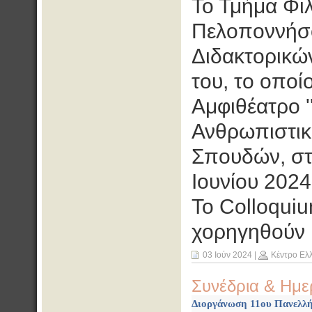
Το Τμήμα Φι
Πελοποννήσο
Διδακτορικώ
του, το οποί
Αμφιθέατρο '
Ανθρωπιστικ
Σπουδών, στ
Ιουνίου 2024 
Το Colloquiu
χορηγηθούν 
03 Ιούν 2024
|
Κέντρο Ελ
Συνέδρια & Ημε
Διοργάνωση 11ου Πανελλήν