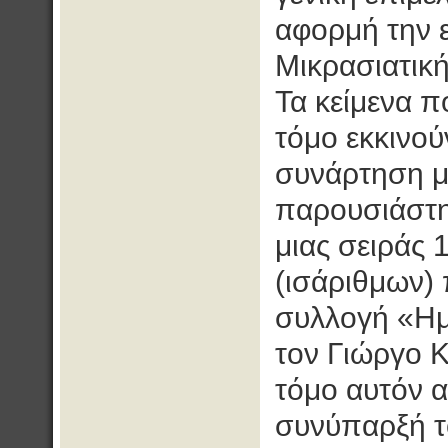
αφορμή την 
Μικρασιατικ
Τα κείμενα π
τόμο εκκινο
συνάρτηση με
παρουσιάστη
μιας σειράς
(ισάριθμων)
συλλογή «Ημ
τον Γιώργο 
τόμο αυτόν α
συνύπαρξή το