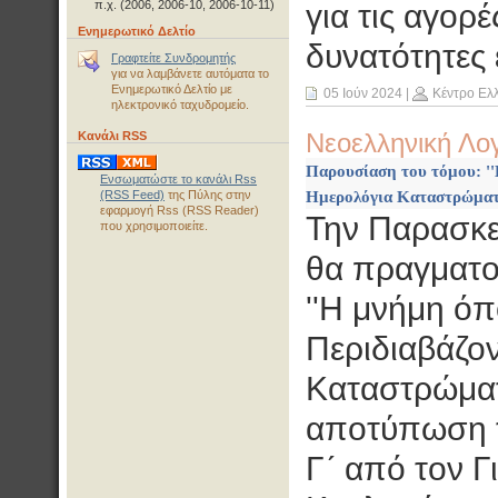
π.χ. (2006, 2006-10, 2006-10-11)
για τις αγορέ
Ενημερωτικό Δελτίο
δυνατότητες 
Γραφτείτε Συνδρομητής
για να λαμβάνετε αυτόματα το
Ενημερωτικό Δελτίο με
05 Ιούν 2024
|
Κέντρο Ελ
ηλεκτρονικό ταχυδρομείο.
Κανάλι RSS
Νεοελληνική Λο
Παρουσίαση του τόμου: ''Η
Ενσωματώστε το κανάλι Rss
Ημερολόγια Καταστρώματο
(RSS Feed)
της Πύλης στην
εφαρμογή Rss (RSS Reader)
Την Παρασκευ
που χρησιμοποιείτε.
θα πραγματο
''Η μνήμη όπο
Περιδιαβάζο
Καταστρώματο
αποτύπωση 
Γ´ από τον Γ