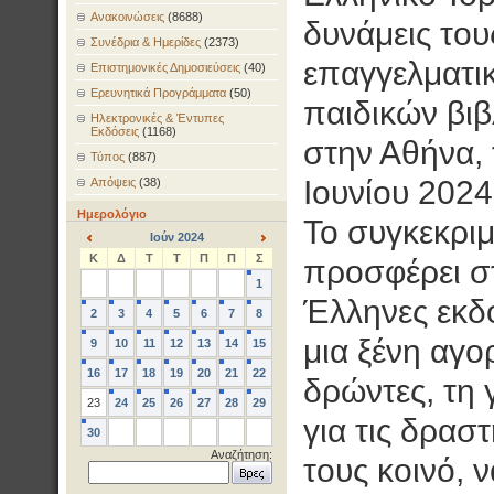
Ανακοινώσεις
(8688)
δυνάμεις του
Συνέδρια & Ημερίδες
(2373)
επαγγελματικ
Επιστημονικές Δημοσιεύσεις
(40)
Ερευνητικά Προγράμματα
(50)
παιδικών βιβ
Ηλεκτρονικές & Έντυπες
Εκδόσεις
(1168)
στην Αθήνα,
Τύπος
(887)
Ιουνίου 2024
Απόψεις
(38)
Ημερολόγιο
Το συγκεκριμ
Ιούν 2024
<
>
Κ
Δ
Τ
Τ
Π
Π
Σ
προσφέρει σ
1
Έλληνες εκδ
2
3
4
5
6
7
8
μια ξένη αγορ
9
10
11
12
13
14
15
16
17
18
19
20
21
22
δρώντες, τη 
23
24
25
26
27
28
29
για τις δρασ
30
Αναζήτηση:
τους κοινό, 