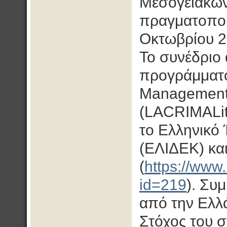
Μεσογειακών
πραγματοποι
Οκτωβρίου 2
Το συνέδριο 
προγράμματο
Management i
(LACRIMALit)
το Ελληνικό 
(ΕΛIΔΕΚ) και
(
https://www.
id=219
). Συ
από την Ελλά
Στόχος του σ