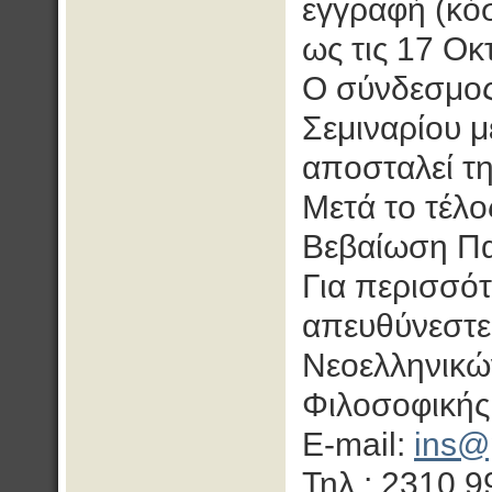
εγγραφή (κόσ
ως τις 17 Οκ
Ο σύνδεσμος
Σεμιναρίου 
αποσταλεί τ
Μετά το τέλο
Βεβαίωση Π
Για περισσό
απευθύνεστε 
Νεοελληνικώ
Φιλοσοφικής
E‐mail:
ins@p
Τηλ.: 2310 