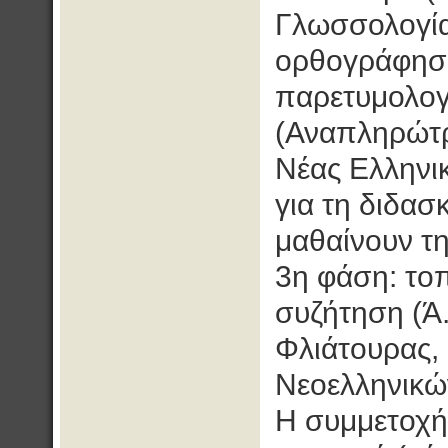
Γλωσσολογίας
ορθογράφηση
παρετυμολογ
(Αναπληρώτρ
Νέας Ελληνι
για τη διδασ
μαθαίνουν τ
3η φάση: τοπ
συζήτηση (Ά
Φλιάτουρας, 
Νεοελληνικώ
Η συμμετοχή