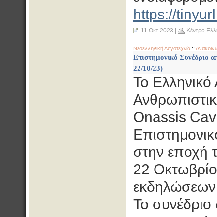
https://tiny
11 Οκτ 2023
|
Κέντρο Ελλ
Νεοελληνική Λογοτεχνία
::
Ανακοιν
Επιστημονικό Συνέδριο απ
22/10/23)
Το Ελληνικό 
Ανθρωπιστικ
Onassis Cava
Επιστημονικ
στην εποχή τ
22 Οκτωβρίο
εκδηλώσεων 
Το συνέδριο 