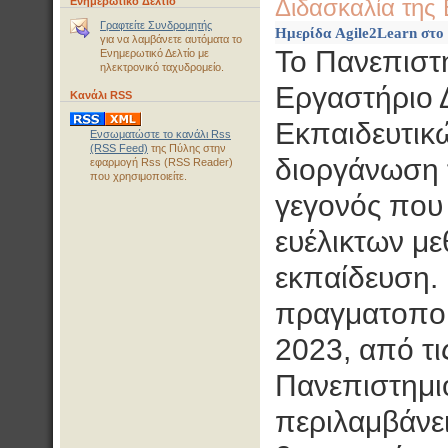
Ενημερωτικό Δελτίο
Διδασκαλία της 
Γραφτείτε Συνδρομητής
Ημερίδα Agile2Learn στο 
για να λαμβάνετε αυτόματα το
Το Πανεπιστή
Ενημερωτικό Δελτίο με
ηλεκτρονικό ταχυδρομείο.
Εργαστήριο 
Κανάλι RSS
Εκπαιδευτικώ
Ενσωματώστε το κανάλι Rss
(RSS Feed)
της Πύλης στην
διοργάνωση τ
εφαρμογή Rss (RSS Reader)
που χρησιμοποιείτε.
γεγονός που
ευέλικτων μ
εκπαίδευση. 
πραγματοποι
2023, από τι
Πανεπιστημι
περιλαμβάνει