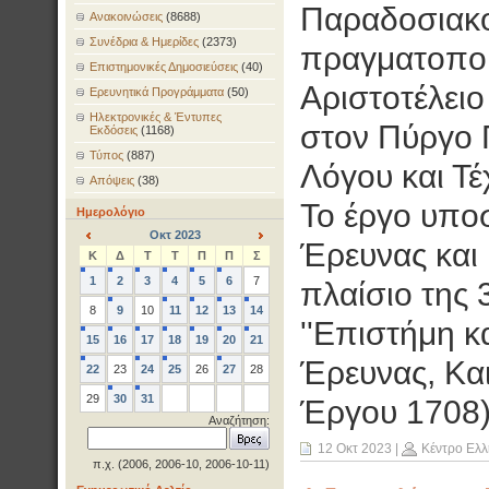
Παραδοσιακοί
Ανακοινώσεις
(8688)
Συνέδρια & Ημερίδες
(2373)
πραγματοποι
Επιστημονικές Δημοσιεύσεις
(40)
Αριστοτέλει
Ερευνητικά Προγράμματα
(50)
Ηλεκτρονικές & Έντυπες
στον Πύργο 
Εκδόσεις
(1168)
Τύπος
(887)
Λόγου και Τέ
Απόψεις
(38)
Το έργο υποσ
Ημερολόγιο
Οκτ 2023
Έρευνας και 
<
>
Κ
Δ
Τ
Τ
Π
Π
Σ
1
2
3
4
5
6
7
πλαίσιο της
8
9
10
11
12
13
14
''Επιστήμη κα
15
16
17
18
19
20
21
Έρευνας, Και
22
23
24
25
26
27
28
29
30
31
Έργου 1708
Αναζήτηση:
12 Οκτ 2023
|
Κέντρο Ελλ
π.χ. (2006, 2006-10, 2006-10-11)