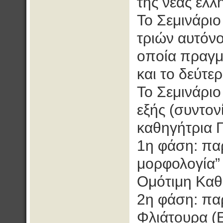
της νέας ελλ
Το Σεμινάριο 
τριών αυτόν
οποία πραγμ
και το δεύτε
Το Σεμινάριο
εξής (συντον
καθηγήτρια Γ
1η φάση: πα
μορφολογία”
Ομότιμη Καθ
2η φάση: πα
Φλιάτουρα (