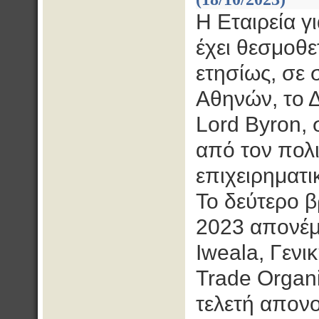
Η Εταιρεία γ
έχει θεσμοθε
ετησίως, σε 
Αθηνών, το 
Lord Byron,
από τον πολι
επιχειρηματι
Το δεύτερο β
2023 απονέμε
Iweala, Γενι
Trade Organi
τελετή απονο