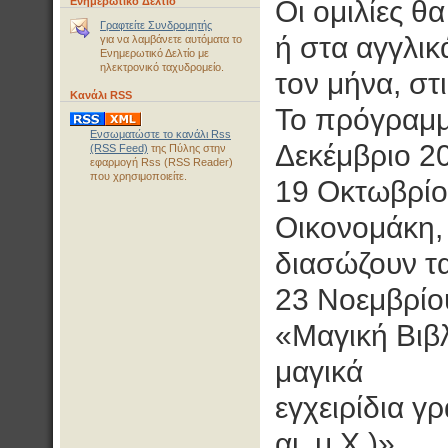
Ενημερωτικό Δελτίο
Οι ομιλίες θα
Γραφτείτε Συνδρομητής
ή στα αγγλικ
για να λαμβάνετε αυτόματα το
Ενημερωτικό Δελτίο με
ηλεκτρονικό ταχυδρομείο.
τον μήνα, στι
Κανάλι RSS
Το πρόγραμμ
Ενσωματώστε το κανάλι Rss
Δεκέμβριο 20
(RSS Feed)
της Πύλης στην
εφαρμογή Rss (RSS Reader)
που χρησιμοποιείτε.
19 Οκτωβρίο
Οικονομάκη, 
διασώζουν τα
23 Νοεμβρίο
«Μαγική Βιβ
μαγικά
εγχειρίδια γ
αι. μ.Χ.)»