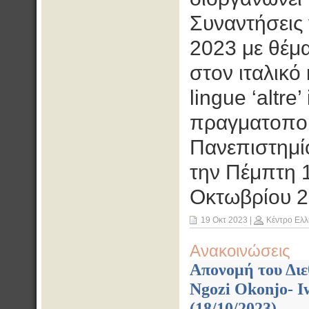
Συναντήσεις 
2023 με θέμα
στον ιταλικό 
lingue ‘altre’
πραγματοποιη
Πανεπιστημί
την Πέμπτη 
Οκτωβρίου 2
19 Οκτ 2023
|
Κέντρο Ελλ
Ανακοινώσεις
Απονομή του Διε
Ngozi Okonjo- I
(18/10/2023)