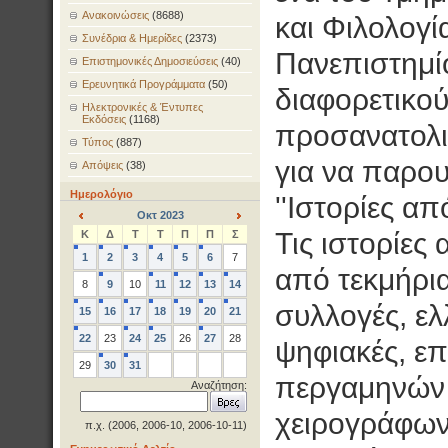
Ανακοινώσεις
(8688)
και Φιλολογί
Συνέδρια & Ημερίδες
(2373)
Πανεπιστημί
Επιστημονικές Δημοσιεύσεις
(40)
Ερευνητικά Προγράμματα
(50)
διαφορετικο
Ηλεκτρονικές & Έντυπες
Εκδόσεις
(1168)
προσανατολι
Τύπος
(887)
για να παρου
Απόψεις
(38)
Ημερολόγιο
''Ιστορίες απ
Οκτ 2023
<
>
Τις ιστορίες 
Κ
Δ
Τ
Τ
Π
Π
Σ
1
2
3
4
5
6
7
από τεκμήρια
8
9
10
11
12
13
14
συλλογές, ελλ
15
16
17
18
19
20
21
22
23
24
25
26
27
28
ψηφιακές, ε
29
30
31
περγαμηνών 
Αναζήτηση:
χειρογράφων
π.χ. (2006, 2006-10, 2006-10-11)