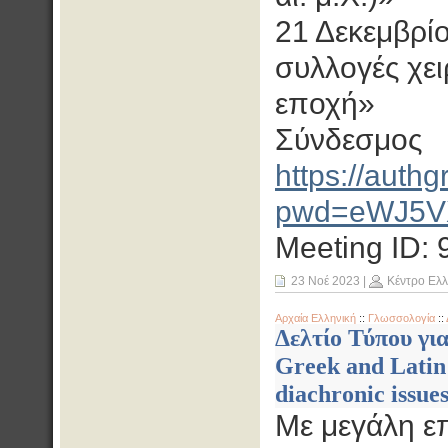
21 Δεκεμβρίο
συλλογές χε
εποχή»
Σύνδεσμος
https://auth
pwd=eWJ5V
Meeting ID:
23 Νοέ 2023
|
Κέντρο Ελ
Αρχαία Ελληνική
::
Γλωσσολογία
::
Δελτίο Τύπου για
Greek and Latin 
diachronic issues
Με μεγάλη επ