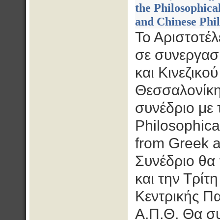
the Philosophic
and Chinese Phil
Το Αριστοτέ
σε συνεργασί
και Κινεζικο
Θεσσαλονίκη
συνέδριο με 
Philosophica
from Greek a
Συνέδριο θα
και την Τρίτ
Κεντρικής Πα
Α.Π.Θ. Θα σ