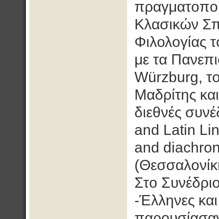
πραγματοποι
Κλασικών Σπ
Φιλολογίας 
με τα Πανεπι
Würzburg, τ
Μαδρίτης και
διεθνές συνέ
and Latin Li
and diachron
(Θεσσαλονίκ
Στο Συνέδριο
-Έλληνες και
παρουσίασαν