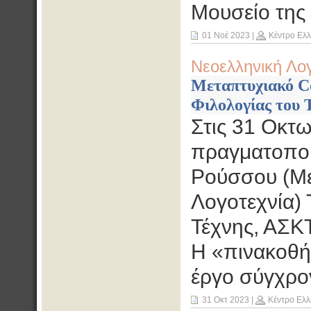
Μουσείο της 
01 Νοέ 2023
|
Κέντρο Ελ
Νεοελληνική Λο
Μεταπτυχιακό C
Φιλολογίας του 
Στις 31 Οκτω
πραγματοποιη
Ρούσσου (Μέ
Λογοτεχνία) 
Τέχνης, ΑΣΚΤ
Η «πινακοθή
έργο σύγχρο
31 Οκτ 2023
|
Κέντρο Ελλ