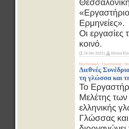
Θεσσαλονίκη
«Εργαστήριο 
Ερμηνείες».
Οι εργασίες τ
κοινό.
24 Οκτ 2023
|
Κέντρο Ελλ
Νέα Ελληνική
::
Γλωσσολογία
::
Νε
Διεθνές Συνέδριο
τη γλώσσα και τ
Το Εργαστήρ
Μελέτης των 
ελληνικής γλ
Γλώσσας και
διοργανώνει τ