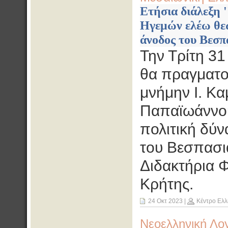
Ετήσια διάλεξη 
Ηγεμών ελέω θεώ
άνοδος του Βεσπ
Την Τρίτη 31
θα πραγματοπ
μνήμην Ι. Κα
Παπαϊωάννου
πολιτική δύν
του Βεσπασια
Διδακτήρια 
Κρήτης.
24 Οκτ 2023
|
Κέντρο Ελλ
Νεοελληνική Λο