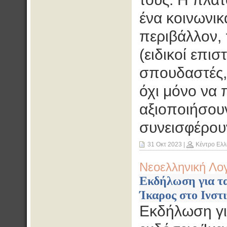
ένα κοινωνικ
περιβάλλον, 
(ειδικοί επισ
σπουδαστές, 
όχι μόνο να 
αξιοποιήσουν
συνεισφέρουν
31 Οκτ 2023
|
Κέντρο Ελλ
Νεοελληνική Λο
Εκδήλωση για τα
Ίκαρος στο Ινστι
Εκδήλωση για