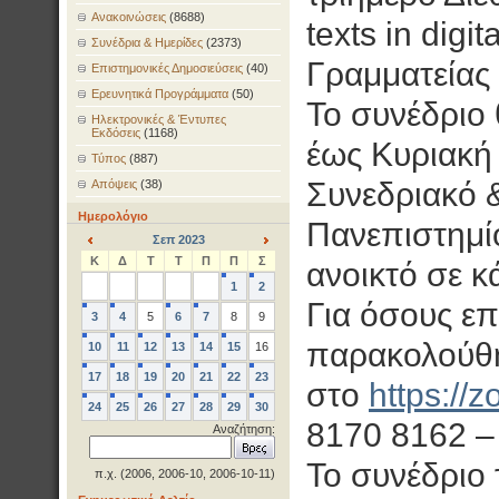
Ανακοινώσεις
(8688)
texts in digi
Συνέδρια & Ημερίδες
(2373)
Γραμματείας
Επιστημονικές Δημοσιεύσεις
(40)
Ερευνητικά Προγράμματα
(50)
Το συνέδριο
Ηλεκτρονικές & Έντυπες
Εκδόσεις
(1168)
έως Κυριακή
Τύπος
(887)
Συνεδριακό &
Απόψεις
(38)
Ημερολόγιο
Πανεπιστημίο
Σεπ 2023
<
>
Κ
Δ
Τ
Τ
Π
Π
Σ
ανοικτό σε κ
1
2
Για όσους επ
3
4
5
6
7
8
9
παρακολούθη
10
11
12
13
14
15
16
17
18
19
20
21
22
23
στο
https://z
24
25
26
27
28
29
30
8170 8162 –
Αναζήτηση:
Το συνέδριο 
π.χ. (2006, 2006-10, 2006-10-11)