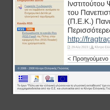
Ενημερωτικό Δελτίο
Ινστιτούτου 
Γραφτείτε Συνδρομητής
για να λαμβάνετε αυτόματα το
του Πανεπισ
Ενημερωτικό Δελτίο με
ηλεκτρονικό ταχυδρομείο.
(Π.Ε.Κ.) Παν
Κανάλι RSS
Περισσότερε
Ενσωματώστε το κανάλι Rss
(RSS Feed)
της Πύλης στην
http://fragtr
εφαρμογή Rss (RSS Reader)
που χρησιμοποιείτε.
29 Αύγ 2023
|
Κέντρο Ελλ
< Προηγούμενο
© 2006 - 2008 Κέντρο Ελληνικής Γλώσσας
Το έργο "Πύλη για την ελληνική γλώσσα και τη γλωσσική εκπαίδευση" έχει εν
συγχρηματοδοτείται από την Ε.E. και υλοποιείται από το Κέντρο Ελληνικής Γ