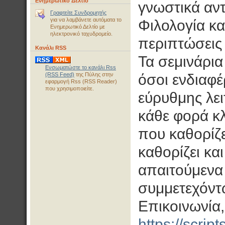
Ενημερωτικό Δελτίο
γνωστικά αντ
Γραφτείτε Συνδρομητής
για να λαμβάνετε αυτόματα το
Φιλολογία κα
Ενημερωτικό Δελτίο με
ηλεκτρονικό ταχυδρομείο.
περιπτώσεις 
Κανάλι RSS
Τα σεμινάρια
Ενσωματώστε το κανάλι Rss
(RSS Feed)
της Πύλης στην
όσοι ενδιαφέ
εφαρμογή Rss (RSS Reader)
που χρησιμοποιείτε.
εύρυθμης λει
κάθε φορά κ
που καθορίζε
καθορίζει κα
απαιτούμενα
συμμετεχόντ
Επικοινωνία,
https://scrip