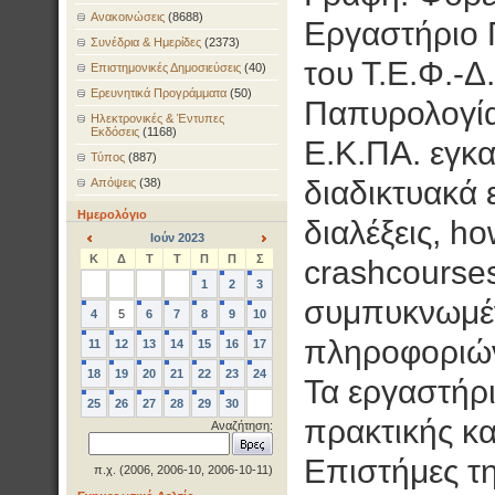
Ανακοινώσεις
(8688)
Εργαστήριο 
Συνέδρια & Ημερίδες
(2373)
του Τ.Ε.Φ.-Δ
Επιστημονικές Δημοσιεύσεις
(40)
Ερευνητικά Προγράμματα
(50)
Παπυρολογία
Ηλεκτρονικές & Έντυπες
Εκδόσεις
(1168)
Ε.Κ.ΠΑ. εγκα
Τύπος
(887)
διαδικτυακά 
Απόψεις
(38)
Ημερολόγιο
διαλέξεις, ho
Ιούν 2023
<
>
Κ
Δ
Τ
Τ
Π
Π
Σ
crashcourse
1
2
3
συμπυκνωμέν
4
5
6
7
8
9
10
πληροφοριώ
11
12
13
14
15
16
17
18
19
20
21
22
23
24
Τα εργαστήρι
25
26
27
28
29
30
πρακτικής κ
Αναζήτηση:
Επιστήμες τη
π.χ. (2006, 2006-10, 2006-10-11)