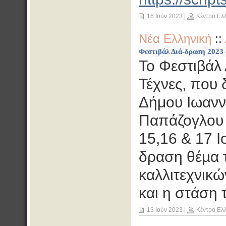
16 Ιούν 2023
|
Κέντρο Ελ
Νέα Ελληνική
::
Φεστιβάλ Διά-δραση 2023 σ
Το Φεστιβάλ 
Τέχνες, που 
Δήμου Ιωανν
Παπάζογλου 
15,16 & 17 Ι
δραση θέµα 
καλλιτεχνικώ
και η στάση 
13 Ιούν 2023
|
Κέντρο Ελ