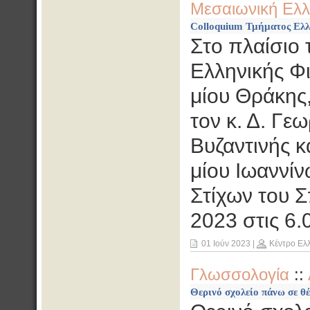
Μεσαιωνική Ελλ
Colloquium Τμήματος Ελλη
Στο πλαίσιο 
Ελληνικής Φι
μίου Θράκης,
τον κ. Δ. Γε
Βυζαντινής κ
μίου Ιωαννίν
Στίχων του Σ
2023 στις 6.
01 Ιούν 2023
|
Κέντρο Ελ
Γλωσσολογία
::
Θερινό σχολείο πάνω σε θ