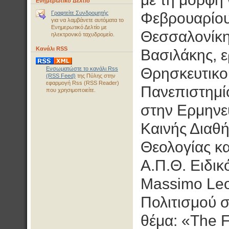
Ενημερωτικό Δελτίο
Γραφτείτε Συνδρομητής
Φεβρουαρίου
για να λαμβάνετε αυτόματα το
Ενημερωτικό Δελτίο με
Θεσσαλονίκης
ηλεκτρονικό ταχυδρομείο.
Κανάλι RSS
Βασιλάκης, 
Θρησκευτικού
Ενσωματώστε το κανάλι Rss
(RSS Feed)
της Πύλης στην
εφαρμογή Rss (RSS Reader)
Πανεπιστημί
που χρησιμοποιείτε.
στην Ερμηνευ
Καινής Διαθ
Θεολογίας κα
Α.Π.Θ. Ειδικ
Massimo Leo
Πολιτισμού σ
θέμα: «The 