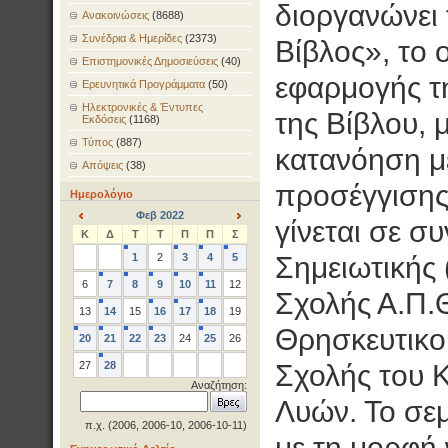
διοργανώνει 
Ανακοινώσεις
(8688)
Συνέδρια & Ημερίδες
(2373)
Βίβλος», το 
Επιστημονικές Δημοσιεύσεις
(40)
εφαρμογής τη
Ερευνητικά Προγράμματα
(50)
Ηλεκτρονικές & Έντυπες
της Βίβλου, 
Εκδόσεις
(1168)
Τύπος
(887)
κατανόηση μ
Απόψεις
(38)
προσέγγισης 
Ημερολόγιο
Φεβ 2022
γίνεται σε σ
<
>
Κ
Δ
Τ
Τ
Π
Π
Σ
1
2
3
4
5
Σημειωτικής
6
7
8
9
10
11
12
Σχολής Α.Π.Θ
13
14
15
16
17
18
19
Θρησκευτικο
20
21
22
23
24
25
26
27
28
Σχολής του 
Αναζήτηση:
Λυών. Το σεμ
π.χ. (2006, 2006-10, 2006-10-11)
με τη μορφή 