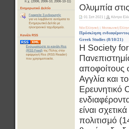
π.χ. (2006, 2006-10, 2006-10-11)
Ολυμπία στι
Ενημερωτικό Δελτίο
Γραφτείτε Συνδρομητής
01 Σεπ 2021
|
Κέντρο Ελλ
για να λαμβάνετε αυτόματα το
Ενημερωτικό Δελτίο με
ηλεκτρονικό ταχυδρομείο.
Νέα Ελληνική
::
Μεσαιωνική Ελλην
Πρόσκληση ενδιαφέροντος 
Κανάλι RSS
Greek Studies (8/10/21)
Η Society fo
Ενσωματώστε το κανάλι Rss
(RSS Feed)
της Πύλης στην
εφαρμογή Rss (RSS Reader)
Πανεπιστημί
που χρησιμοποιείτε.
αποφοίτους 
Αγγλία και τ
Ερευνητικό C
ενδιαφέροντ
είναι σχετικά
πολιτισμό (1