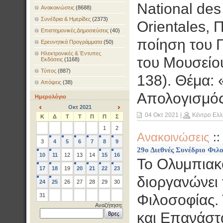
National des
Ανακοινώσεις
(8688)
Συνέδρια & Ημερίδες
(2373)
Orientales, 
Επιστημονικές Δημοσιεύσεις
(40)
ποίηση του 
Ερευνητικά Προγράμματα
(50)
Ηλεκτρονικές & Έντυπες
του Μουσείο
Εκδόσεις
(1168)
Τύπος
(887)
138). Θέμα: 
Απόψεις
(38)
Απολογισμός
Ημερολόγιο
Οκτ 2021
<
>
04 Οκτ 2021
|
Κέντρο Ελλ
Κ
Δ
Τ
Τ
Π
Π
Σ
1
2
Ανακοινώσεις
:
3
4
5
6
7
8
9
29ο Διεθνές Συνέδριο Φιλ
10
11
12
13
14
15
16
Το Ολυμπιακ
17
18
19
20
21
22
23
διοργανώνει 
24
25
26
27
28
29
30
Φιλοσοφίας. 
31
Αναζήτηση:
και Επανάστα