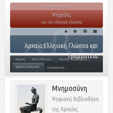
www.greek-language.gr
Ψηφίδες
για την ελληνική γλώσσα
Αρχαία Ελληνική Γλώσσα και
Γραμματεία
Αρχική
Νέα Ελληνική
Νεοελλ. Λογοτεχνία
Αρχαία Ελληνική
Ενημέρωση
Μνημοσύνη
Ψηφιακή Βιβλιοθήκη
της Αρχαίας