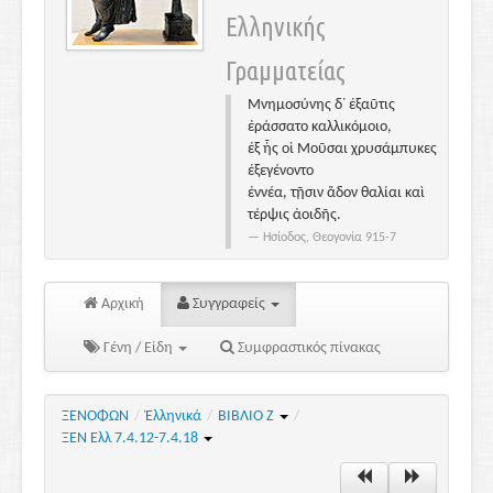
Ελληνικής
Γραμματείας
Μνημοσύνης δ᾽ ἐξαῦτις
ἐράσσατο καλλικόμοιο,
ἐξ ἧς οἱ Μοῦσαι χρυσάμπυκες
ἐξεγένοντο
ἐννέα, τῇσιν ἅδον θαλίαι καὶ
τέρψις ἀοιδῆς.
Ησίοδος, Θεογονία 915-7
Αρχική
Συγγραφείς
Γένη / Είδη
Συμφραστικός πίνακας
ΞΕΝΟΦΩΝ
/
Ἑλληνικά
/
ΒΙΒΛΙΟ Ζ
/
ΞΕΝ Ελλ 7.4.12-7.4.18