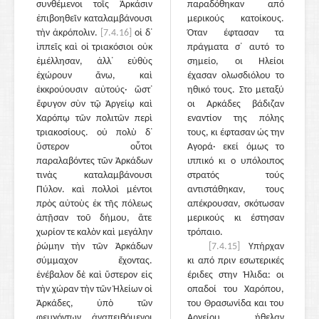
συνθέμενοι τοῖς Ἀρκάσιν
παραδόθηκαν από
ἐπιβοηθεῖν καταλαμβάνουσι
μερικούς κατοίκους.
τὴν ἀκρόπολιν.
[7.4.16]
οἱ δ᾽
Όταν έφτασαν τα
ἱππεῖς καὶ οἱ τριακόσιοι οὐκ
πράγματα σ᾽ αυτό το
ἐμέλλησαν, ἀλλ᾽ εὐθὺς
σημείο, οι Ηλείοι
ἐχώρουν ἄνω, καὶ
έχασαν ολωσδιόλου το
ἐκκρούουσιν αὐτούς· ὥστ᾽
ηθικό τους. Στο μεταξύ
ἔφυγον σὺν τῷ Ἀργείῳ καὶ
οι Αρκάδες βάδιζαν
Χαρόπῳ τῶν πολιτῶν περὶ
εναντίον της πόλης
τριακοσίους. οὐ πολὺ δ᾽
τους, κι έφτασαν ώς την
ὕστερον οὗτοι
Αγορά· εκεί όμως το
παραλαβόντες τῶν Ἀρκάδων
ιππικό κι ο υπόλοιπος
τινὰς καταλαμβάνουσι
στρατός τούς
Πύλον. καὶ πολλοὶ μέντοι
αντιστάθηκαν, τους
πρὸς αὐτοὺς ἐκ τῆς πόλεως
απέκρουσαν, σκότωσαν
ἀπῇσαν τοῦ δήμου, ἅτε
μερικούς κι έστησαν
χωρίον τε καλὸν καὶ μεγάλην
τρόπαιο.
ῥώμην τὴν τῶν Ἀρκάδων
[7.4.15]
Υπήρχαν
σύμμαχον ἔχοντας.
κι από πριν εσωτερικές
ἐνέβαλον δὲ καὶ ὕστερον εἰς
έριδες στην Ήλιδα: οι
τὴν χώραν τὴν τῶν Ἠλείων οἱ
οπαδοί του Χαρόπου,
Ἀρκάδες, ὑπὸ τῶν
του Θρασωνίδα και του
φευγόντων ἀναπειθόμενοι
Αργείου ήθελαν