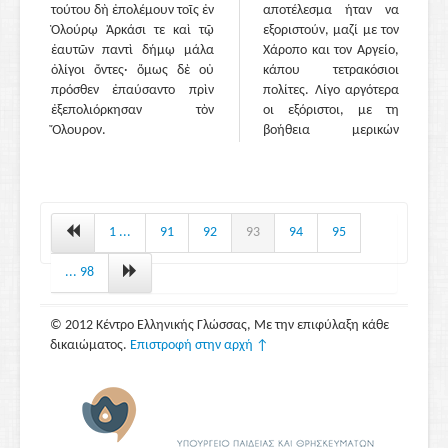
τούτου δὴ ἐπολέμουν τοῖς ἐν
αποτέλεσμα ήταν να
Ὀλούρῳ Ἀρκάσι τε καὶ τῷ
εξοριστούν, μαζί με τον
ἑαυτῶν παντὶ δήμῳ μάλα
Χάροπο και τον Αργείο,
ὀλίγοι ὄντες· ὅμως δὲ οὐ
κάπου τετρακόσιοι
πρόσθεν ἐπαύσαντο πρὶν
πολίτες. Λίγο αργότερα
ἐξεπολιόρκησαν τὸν
οι εξόριστοι, με τη
Ὄλουρον.
βοήθεια μερικών
Αρκάδων, κατέλαβαν
την Πύλο. Τότε, καθώς
είχαν στη διάθεσή τους
καλή τοποθεσία και
συμμάχους τούς
1 ...
91
92
93
94
95
Αρκάδες που ήταν τόσο
δυνατοί, ήρθαν κι
... 98
ενώθηκαν μαζί τους
πολλοί δημοκρατικοί
© 2012 Κέντρο Ελληνικής Γλώσσας, Με την επιφύλαξη κάθε
από την Ήλιδα.
δικαιώματος.
Επιστροφή στην αρχή ↑
Οι Αρκάδες
έκαναν κι άλλη εισβολή
στην Ηλεία, γιατί οι
εξόριστοι τους έπεισαν
ότι η πόλη θα