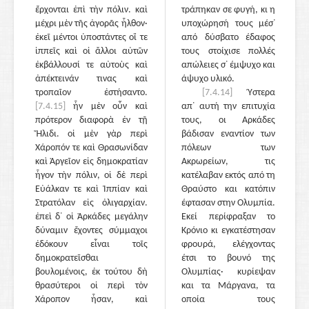
ἔρχονται ἐπὶ τὴν πόλιν. καὶ
τράπηκαν σε φυγή, κι η
μέχρι μὲν τῆς ἀγορᾶς ἦλθον·
υποχώρησή τους μέσ᾽
ἐκεῖ μέντοι ὑποστάντες οἵ τε
από δύσβατο έδαφος
ἱππεῖς καὶ οἱ ἄλλοι αὐτῶν
τους στοίχισε πολλές
ἐκβάλλουσί τε αὐτοὺς καὶ
απώλειες σ᾽ έμψυχο και
ἀπέκτεινάν τινας καὶ
άψυχο υλικό.
τροπαῖον ἐστήσαντο.
[7.4.14]
Ύστερα
[7.4.15]
ἦν μὲν οὖν καὶ
απ᾽ αυτή την επιτυχία
πρότερον διαφορὰ ἐν τῇ
τους, οι Αρκάδες
Ἤλιδι. οἱ μὲν γὰρ περὶ
βάδισαν εναντίον των
Χάροπόν τε καὶ Θρασωνίδαν
πόλεων των
καὶ Ἀργεῖον εἰς δημοκρατίαν
Ακρωρείων, τις
ἦγον τὴν πόλιν, οἱ δὲ περὶ
κατέλαβαν εκτός από τη
Εὐάλκαν τε καὶ Ἱππίαν καὶ
Θραύστο και κατόπιν
Στρατόλαν εἰς ὀλιγαρχίαν.
έφτασαν στην Ολυμπία.
ἐπεὶ δ᾽ οἱ Ἀρκάδες μεγάλην
Εκεί περίφραξαν το
δύναμιν ἔχοντες σύμμαχοι
Κρόνιο κι εγκατέστησαν
ἐδόκουν εἶναι τοῖς
φρουρά, ελέγχοντας
δημοκρατεῖσθαι
έτσι το βουνό της
βουλομένοις, ἐκ τούτου δὴ
Ολυμπίας· κυρίεψαν
θρασύτεροι οἱ περὶ τὸν
και τα Μάργανα, τα
Χάροπον ἦσαν, καὶ
οποία τους