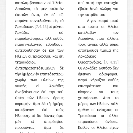
καταλαμβάνουσιν οἱ Ἠλεῖοι
απ᾽ αυτή την επιτυχία
Λασιῶνα, τὸ μὲν παλαιὸν
έβαλε ξανά πλώρη για
ἑαυτῶν ὄντα, ἐν δὲ τῷ
την πατρίδα του.
παρόντι συντελοῦντα εἰς τὸ
Λίγον καιρό μετά
Ἀρκαδικόν.
[7.4.13]
οἱ μέντοι
από τούτα οι Ηλείοι
Ἀρκάδες οὐ
κατέλαβαν τον
παρωλιγώρησαν, ἀλλ᾽ εὐθὺς
Λασιώνα, που άλλοτε
παραγγείλαντες ἐβοήθουν.
τους ανήκε αλλά τώρα
ἀντεβοήθησαν δὲ καὶ τῶν
αποτελούσε τμήμα της
Ἠλείων οἱ τριακόσιοι, καὶ ἔτι
Αρκαδικής
τετρακόσιοι.
Ομοσπονδίας.
[7
.
4.13]
ἀντεστρατοπεδευμένων δὲ
Οι Αρκάδες ωστόσο δεν
τὴν ἡμέραν ἐν ἐπιπεδεστέρῳ
έμειναν αδιάφοροι,
χωρίῳ τῶν Ἠλείων τῆς
παρά κήρυξαν ευθύς
νυκτὸς οἱ Ἀρκάδες
επιστράτευση και
ἀναβαίνουσιν ἐπὶ τὴν τοῦ
κίνησαν να τους
ὑπὲρ τῶν Ἠλείων ὄρους
χτυπήσουν. Από το
κορυφήν· ἅμα δὲ τῇ ἡμέρᾳ
μέρος των Ηλείων πάλι
κατέβαινον ἐπὶ τοὺς
ήρθαν σ᾽ ενίσχυση οι
Ἠλείους. οἱ δὲ ἰδόντες ἅμα
Τριακόσιοι κι άλλοι
μὲν ἐξ ὑπερδεξίου
τετρακόσιοι άνδρες.
προσιόντας, ἅμα δὲ
Καθώς οι Ηλείοι είχαν