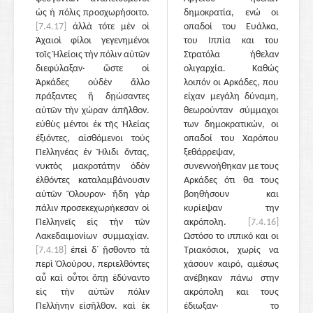
ὡς ἡ πόλις προσχωρήσοιτο.
δημοκρατία, ενώ οι
[7.4.17]
ἀλλὰ τότε μὲν οἱ
οπαδοί του Ευάλκα,
Ἀχαιοὶ φίλοι γεγενημένοι
του Ιππία και του
τοῖς Ἠλείοις τὴν πόλιν αὐτῶν
Στρατόλα ήθελαν
διεφύλαξαν· ὥστε οἱ
ολιγαρχία. Καθώς
Ἀρκάδες οὐδὲν ἄλλο
λοιπόν οι Αρκάδες, που
πράξαντες ἢ δῃώσαντες
είχαν μεγάλη δύναμη,
αὐτῶν τὴν χώραν ἀπῆλθον.
θεωρούνταν σύμμαχοι
εὐθὺς μέντοι ἐκ τῆς Ἠλείας
των δημοκρατικών, οι
ἐξιόντες, αἰσθόμενοι τοὺς
οπαδοί του Χαρόπου
Πελληνέας ἐν Ἤλιδι ὄντας,
ξεθάρρεψαν,
νυκτὸς μακροτάτην ὁδὸν
συνεννοήθηκαν με τους
ἐλθόντες καταλαμβάνουσιν
Αρκάδες ότι θα τους
αὐτῶν Ὄλουρον· ἤδη γὰρ
βοηθήσουν και
πάλιν προσεκεχωρήκεσαν οἱ
κυρίεψαν την
Πελληνεῖς εἰς τὴν τῶν
ακρόπολη.
[7.4.16]
Λακεδαιμονίων συμμαχίαν.
Ωστόσο το ιππικό και οι
[7.4.18]
ἐπεὶ δ᾽ ᾔσθοντο τὰ
Τριακόσιοι, χωρίς να
περὶ Ὀλούρου, περιελθόντες
χάσουν καιρό, αμέσως
αὖ καὶ οὗτοι ὅπῃ ἐδύναντο
ανέβηκαν πάνω στην
εἰς τὴν αὑτῶν πόλιν
ακρόπολη και τους
Πελλήνην εἰσῆλθον. καὶ ἐκ
έδιωξαν· το