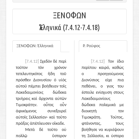
ΞΕΝΟΦΩΝ
Ἑλληνικά (7.4.12-7.4.18)
ΞΕΝΟΦΩΝ: Ἑλληνικά
Ρ. Ρούφος
[7.4.12]
Σχεδὸν δὲ περὶ
[7.4.12]
Τον ίδιο
τοῦτον τὸν χρόνον
περίπου καιρό, καθώς
τετελευτηκότος ἤδη τοῦ
ο προηγούμενος
πρόσθεν Διονυσίου ὁ υἱὸς
Διονύσιος είχε πια
αὐτοῦ πέμπει βοήθειαν τοῖς
πεθάνει, ο γιος του
Λακεδαιμονίοις δώδεκα
έστειλε ενίσχυση στους
τριήρεις καὶ ἄρχοντα αὐτῶν
Λακεδαιμονίους
Τιμοκράτην. οὗτος οὖν
δώδεκα πολεμικά με
ἀφικόμενος συνεξαιρεῖ
διοικητή τον
αὐτοῖς Σελλασίαν· καὶ τοῦτο
Τιμοκράτη. Τούτος,
πράξας ἀπέπλευσεν οἴκαδε.
φτάνοντας, τους
Μετὰ δὲ τοῦτο οὐ
βοήθησε να κυριέψουν
πολλῷ ὕστερον
τη Σελλασία, κι ύστερα