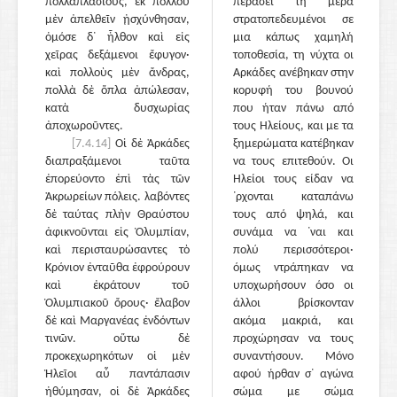
πολλαπλασίους, ἐκ πολλοῦ
περάσει τη μέρα
μὲν ἀπελθεῖν ᾐσχύνθησαν,
στρατοπεδευμένοι σε
ὁμόσε δ᾽ ἦλθον καὶ εἰς
μια κάπως χαμηλή
χεῖρας δεξάμενοι ἔφυγον·
τοποθεσία, τη νύχτα οι
καὶ πολλοὺς μὲν ἄνδρας,
Αρκάδες ανέβηκαν στην
πολλὰ δὲ ὅπλα ἀπώλεσαν,
κορυφή του βουνού
κατὰ δυσχωρίας
που ήταν πάνω από
ἀποχωροῦντες.
τους Ηλείους, και με τα
[7.4.14]
Οἱ δὲ Ἀρκάδες
ξημερώματα κατέβηκαν
διαπραξάμενοι ταῦτα
να τους επιτεθούν. Οι
ἐπορεύοντο ἐπὶ τὰς τῶν
Ηλείοι τους είδαν να
Ἀκρωρείων πόλεις. λαβόντες
᾽ρχονται καταπάνω
δὲ ταύτας πλὴν Θραύστου
τους από ψηλά, και
ἀφικνοῦνται εἰς Ὀλυμπίαν,
συνάμα να ᾽ναι και
καὶ περισταυρώσαντες τὸ
πολύ περισσότεροι·
Κρόνιον ἐνταῦθα ἐφρούρουν
όμως ντράπηκαν να
καὶ ἐκράτουν τοῦ
υποχωρήσουν όσο οι
Ὀλυμπιακοῦ ὄρους· ἔλαβον
άλλοι βρίσκονταν
δὲ καὶ Μαργανέας ἐνδόντων
ακόμα μακριά, και
τινῶν. οὕτω δὲ
προχώρησαν να τους
προκεχωρηκότων οἱ μὲν
συναντήσουν. Μόνο
Ἠλεῖοι αὖ παντάπασιν
αφού ήρθαν σ᾽ αγώνα
ἠθύμησαν, οἱ δὲ Ἀρκάδες
σώμα με σώμα