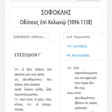
ΣΟΦΟΚΛΗΣ
Οἰδίπους ἐπὶ Κολωνῷ (1096-1138)
ΣΟΦΟΚΛΗΣ: Οἰδίπους ἐπὶ Κολωνῷ
Δ.Ν. Μαρωνίτης
Ι.Ν. Γρυπάρης
ΕΠΕΙΣΟΔΙΟ
ΤΡΙΤΟ
ΕΠΕΙΣΟΔΙΟΝ Γ΄
Ηλ. Βουτιερίδης
ΧΟ.
Ξένε
ΧΟ.
ὦ ξεῖν᾽ ἀλῆτα, τὸν
περιπλανώμενε,
σκοπὸν μὲν οὐκ ἐρεῖς
για τον φρουρό
ὡς ψευδόμαντις· τὰς
σου τώρα δεν
κόρας γὰρ εἰσορῶ
θα πεις
τάσδ᾽ ἆσσον αὖθις ὧδε
πως είναι
προσπελωμένας.
ψευδομάντης·
ΟΙ.
ποῦ ποῦ; τί φῄς; πῶς
βλέπω τις κόρες
εἶπας;
ΑΝ.
ὦ πάτερ,
γρήγορα
πάτερ,