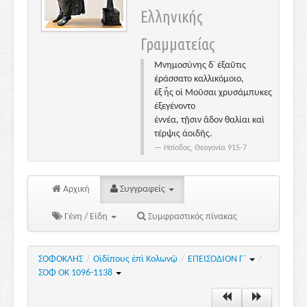
Ελληνικής
Γραμματείας
Μνημοσύνης δ᾽ ἐξαῦτις
ἐράσσατο καλλικόμοιο,
ἐξ ἧς οἱ Μοῦσαι χρυσάμπυκες
ἐξεγένοντο
ἐννέα, τῇσιν ἅδον θαλίαι καὶ
τέρψις ἀοιδῆς.
Ησίοδος, Θεογονία 915-7
Αρχική
Συγγραφείς
Γένη / Είδη
Συμφραστικός πίνακας
ΣΟΦΟΚΛΗΣ
/
Οἰδίπους ἐπὶ Κολωνῷ
/
ΕΠΕΙΣΟΔΙΟΝ Γ΄
/
ΣΟΦ ΟΚ 1096-1138