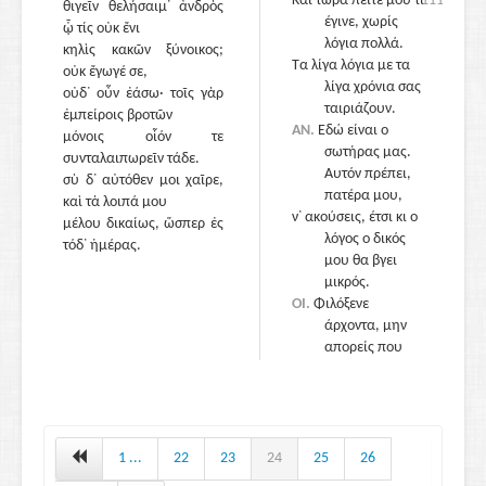
Και τώρα πείτε μου τί
1115
θιγεῖν θελήσαιμ᾽ ἀνδρὸς
έγινε, χωρίς
ᾧ τίς οὐκ ἔνι
λόγια πολλά.
κηλὶς κακῶν ξύνοικος;
Τα λίγα λόγια με τα
οὐκ ἔγωγέ σε,
λίγα χρόνια σας
οὐδ᾽ οὖν ἐάσω· τοῖς γὰρ
1135
ταιριάζουν.
ἐμπείροις βροτῶν
ΑΝ.
Εδώ είναι ο
μόνοις οἷόν τε
σωτήρας μας.
συνταλαιπωρεῖν τάδε.
Αυτόν πρέπει,
σὺ δ᾽ αὐτόθεν μοι χαῖρε,
πατέρα μου,
καὶ τὰ λοιπά μου
ν᾽ ακούσεις, έτσι κι ο
μέλου δικαίως, ὥσπερ ἐς
λόγος ο δικός
τόδ᾽ ἡμέρας.
μου θα βγει
μικρός.
ΟΙ.
Φιλόξενε
άρχοντα, μην
απορείς που
υπερβάλλω,
αν τράβηξε πολύ ο
1120
λόγος μου με τα
παιδιά μου,
που ανέλπιστα τα
1 ...
22
23
24
25
26
ξαναβλέπω.