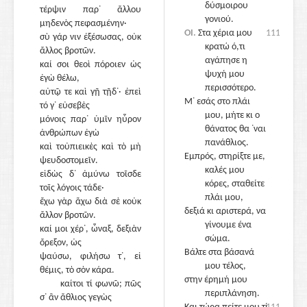
δύσμοιρου
τέρψιν παρ᾽ ἄλλου
γονιού.
μηδενὸς πεφασμένην·
ΟΙ.
Στα χέρια μου
1110
σὺ γάρ νιν ἐξέσωσας, οὐκ
κρατώ ό,τι
ἄλλος βροτῶν.
αγάπησε η
καί σοι θεοὶ πόροιεν ὡς
ψυχή μου
ἐγὼ θέλω,
περισσότερο.
αὐτῷ τε καὶ γῇ τῇδ᾽· ἐπεὶ
1125
Μ᾽ εσάς στο πλάι
τό γ᾽ εὐσεβὲς
μου, μήτε κι ο
μόνοις παρ᾽ ὑμῖν ηὗρον
θάνατος θα ᾽ναι
ἀνθρώπων ἐγὼ
πανάθλιος.
καὶ τοὐπιεικὲς καὶ τὸ μὴ
Εμπρός, στηρίξτε με,
ψευδοστομεῖν.
καλές μου
εἰδὼς δ᾽ ἀμύνω τοῖσδε
κόρες, σταθείτε
τοῖς λόγοις τάδε·
πλάι μου,
ἔχω γὰρ ἅχω διὰ σὲ κοὐκ
δεξιά κι αριστερά, να
ἄλλον βροτῶν.
γίνουμε ένα
καί μοι χέρ᾽, ὦναξ, δεξιὰν
1130
σώμα.
ὄρεξον, ὡς
Βάλτε στα βάσανά
ψαύσω, φιλήσω τ᾽, εἰ
μου τέλος,
θέμις, τὸ σὸν κάρα.
στην έρημή μου
καίτοι τί φωνῶ; πῶς
περιπλάνηση.
σ᾽ ἂν ἄθλιος γεγὼς