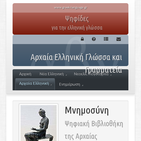
www.greek-language.gr
Ψηφίδες
για την ελληνική γλώσσα
Αρχαία Ελληνική Γλώσσα και
Γραμματεία
Αρχική
Νέα Ελληνική
Νεοελλ. Λογοτεχνία
Αρχαία Ελληνική
Ενημέρωση
Μνημοσύνη
Ψηφιακή Βιβλιοθήκη
της Αρχαίας