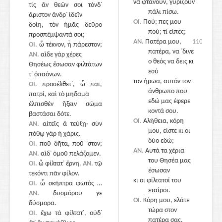
να φτάνουν, γυρίζουν
τίς ἂν θεῶν σοι τόνδ᾽
1100
πάλι πίσω.
ἄριστον ἄνδρ᾽ ἰδεῖν
ΟΙ.
Πού; πες μου
δοίη, τὸν ἡμᾶς δεῦρο
πού; τί είπες;
προσπέμψαντά σοι;
ΑΝ.
Πατέρα μου,
1100
ΟΙ.
ὦ τέκνον, ἦ πάρεστον;
πατέρα, να ᾽δινε
ΑΝ.
αἵδε γὰρ χέρες
ο θεός να δεις κι
Θησέως ἔσωσαν φιλτάτων
εσύ
τ᾽ ὀπαόνων.
τον ήρωα, αυτόν τον
ΟΙ.
προσέλθετ᾽, ὦ παῖ,
άνθρωπο που
πατρί, καὶ τὸ μηδαμὰ
εδώ μας έφερε
ἐλπισθὲν ἥξειν σῶμα
1105
κοντά σου.
βαστάσαι δότε.
ΟΙ.
Αλήθεια, κόρη
ΑΝ.
αἰτεῖς ἃ τεύξῃ· σὺν
μου, είστε κι οι
πόθῳ γὰρ ἡ χάρις.
δύο εδώ;
ΟΙ.
ποῦ δῆτα, ποῦ ᾽στον;
ΑΝ.
Αυτά τα χέρια
ΑΝ.
αἵδ᾽ ὁμοῦ πελάζομεν.
του Θησέα μας
ΟΙ.
ὦ φίλτατ᾽ ἔρνη.
ΑΝ.
τῷ
έσωσαν
τεκόντι πᾶν φίλον.
κι οι φίλτατοί του
ΟΙ.
ὦ σκῆπτρα φωτός …
εταίροι.
ΑΝ.
δυσμόρου γε
ΟΙ.
Κόρη μου, ελάτε
δύσμορα.
τώρα στον
ΟΙ.
ἔχω τὰ φίλτατ᾽, οὐδ᾽
1110
πατέρα σας,