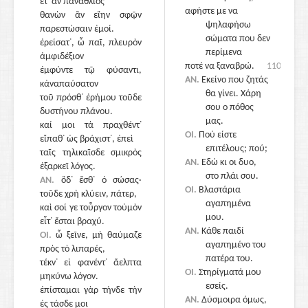
ἔτ᾽ ἂν πανάθλιος
αφήστε με να
θανὼν ἂν εἴην σφῷν
ψηλαφήσω
παρεστώσαιν ἐμοί.
σώματα που δεν
ἐρείσατ᾽, ὦ παῖ, πλευρὸν
περίμενα
ἀμφιδέξιον
ποτέ να ξαναβρώ.
1105
ἐμφύντε τῷ φύσαντι,
ΑΝ.
Εκείνο που ζητάς
κἀναπαύσατον
θα γίνει. Χάρη
τοῦ πρόσθ᾽ ἐρήμου τοῦδε
σου ο πόθος
δυστήνου πλάνου.
μας.
καί μοι τὰ πραχθέντ᾽
1115
ΟΙ.
Πού είστε
εἴπαθ᾽ ὡς βράχιστ᾽, ἐπεὶ
επιτέλους; πού;
ταῖς τηλικαῖσδε σμικρὸς
ΑΝ.
Εδώ κι οι δυο,
ἐξαρκεῖ λόγος.
στο πλάι σου.
ΑΝ.
ὅδ᾽ ἔσθ᾽ ὁ σώσας·
ΟΙ.
Βλαστάρια
τοῦδε χρὴ κλύειν, πάτερ,
αγαπημένα
καὶ σοί γε τοὖργον τοὐμὸν
μου.
εἶτ᾽ ἔσται βραχύ.
ΑΝ.
Κάθε παιδί
ΟΙ.
ὦ ξεῖνε, μὴ θαύμαζε
αγαπημένο του
πρὸς τὸ λιπαρές,
πατέρα του.
τέκν᾽ εἰ φανέντ᾽ ἄελπτα
1120
ΟΙ.
Στηρίγματά μου
μηκύνω λόγον.
εσείς.
ἐπίσταμαι γὰρ τήνδε τὴν
ΑΝ.
Δύσμοιρα όμως,
ἐς τάσδε μοι