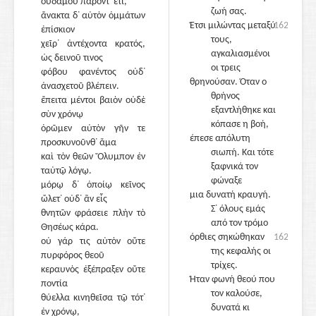
οὐδαμοῦ παρόντ᾽ ἔτι,
ζωή σας.
ἄνακτα δ᾽ αὐτὸν ὀμμάτων
1650
Έτσι μιλώντας μεταξύ
1620
ἐπίσκιον
τους,
χεῖρ᾽ ἀντέχοντα κρατός,
αγκαλιασμένοι
ὡς δεινοῦ τινος
οι τρεις
φόβου φανέντος οὐδ᾽
θρηνούσαν. Όταν ο
ἀνασχετοῦ βλέπειν.
θρήνος
ἔπειτα μέντοι βαιὸν οὐδὲ
εξαντλήθηκε και
σὺν χρόνῳ
κόπασε η βοή,
ὁρῶμεν αὐτὸν γῆν τε
έπεσε απόλυτη
προσκυνοῦνθ᾽ ἅμα
σιωπή. Και τότε
καὶ τὸν θεῶν Ὄλυμπον ἐν
1655
ξαφνικά τον
ταὐτῷ λόγῳ.
φώναξε
μόρῳ δ᾽ ὁποίῳ κεῖνος
μια δυνατή κραυγή.
ὤλετ᾽ οὐδ᾽ ἂν εἷς
Σ᾽ όλους εμάς
θνητῶν φράσειε πλὴν τὸ
από τον τρόμο
Θησέως κάρα.
όρθιες σηκώθηκαν
1625
οὐ γάρ τις αὐτὸν οὔτε
της κεφαλής οι
πυρφόρος θεοῦ
τρίχες.
κεραυνὸς ἐξέπραξεν οὔτε
Ήταν φωνή θεού που
ποντία
τον καλούσε,
θύελλα κινηθεῖσα τῷ τότ᾽
1660
δυνατά κι
ἐν χρόνῳ,