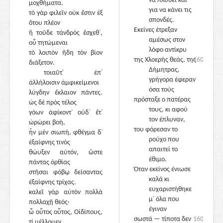
να πλυθεί και
μοχθήματα.
για να κάνει τις
τὸ γὰρ φιλεῖν οὐκ ἔστιν ἐξ
σπονδές.
ὅτου πλέον
Εκείνες έτρεξαν
ἢ τοῦδε τἀνδρὸς ἔσχεθ᾽,
αμέσως στον
οὗ τητώμεναι
λόφο αντίκρυ
τὸ λοιπὸν ἤδη τὸν βίον
της Χλοερής θεάς, της
1600
διάξετον.
Δήμητρας,
τοιαῦτ᾽ ἐπ᾽
1620
γρήγορα έφεραν
ἀλλήλοισιν ἀμφικείμενοι
όσα τούς
λύγδην ἔκλαιον πάντες.
πρόσταξε ο πατέρας
ὡς δὲ πρὸς τέλος
τους, κι αφού
γόων ἀφίκοντ᾽ οὐδ᾽ ἔτ᾽
τον έπλυναν,
ὠρώρει βοή,
του φόρεσαν το
ἦν μὲν σιωπή, φθέγμα δ᾽
ρούχο που
ἐξαίφνης τινὸς
απαιτεί το
θώυξεν αὐτόν, ὥστε
έθιμο.
πάντας ὀρθίας
Όταν εκείνος ένιωσε
στῆσαι φόβῳ δείσαντας
1625
καλά κι
ἐξαίφνης τρίχας.
ευχαριστήθηκε
καλεῖ γὰρ αὐτὸν πολλὰ
μ᾽ όλα που
πολλαχῇ θεός·
έγιναν
ὦ οὗτος οὗτος, Οἰδίπους,
σωστά — τίποτα δεν
1605
τί μέλλομεν