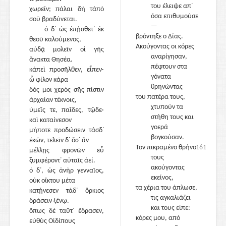
του έλειψε απ᾽
χωρεῖν; πάλαι δὴ τἀπὸ
όσα επιθυμούσε
σοῦ βραδύνεται.
—
ὁ δ᾽ ὡς ἐπῄσθετ᾽ ἐκ
βρόντηξε ο Δίας.
θεοῦ καλούμενος,
Ακούγοντας οι κόρες
αὐδᾷ μολεῖν οἱ γῆς
1630
αναρίγησαν,
ἄνακτα Θησέα.
πέφτουν στα
κἀπεὶ προσῆλθεν, εἶπεν·
γόνατα
ὦ φίλον κάρα
θρηνώντας
δός μοι χερὸς σῆς πίστιν
του πατέρα τους,
ἀρχαίαν τέκνοις,
χτυπούν τα
ὑμεῖς τε, παῖδες, τῷδε·
στήθη τους και
καὶ καταίνεσον
γοερά
μήποτε προδώσειν τάσδ᾽
βογκούσαν.
ἑκών, τελεῖν δ᾽ ὅσ᾽ ἂν
Τον πικραμένο θρήνο
1610
μέλλῃς φρονῶν εὖ
1635
τους
ξυμφέροντ᾽ αὐταῖς ἀεί.
ακούγοντας
ὁ δ᾽, ὡς ἀνὴρ γενναῖος,
εκείνος,
οὐκ οἴκτου μέτα
τα χέρια του άπλωσε,
κατῄνεσεν τάδ᾽ ὅρκιος
τις αγκαλιάζει
δράσειν ξένῳ.
και τους είπε:
ὅπως δὲ ταῦτ᾽ ἔδρασεν,
κόρες μου, από
εὐθὺς Οἰδίπους