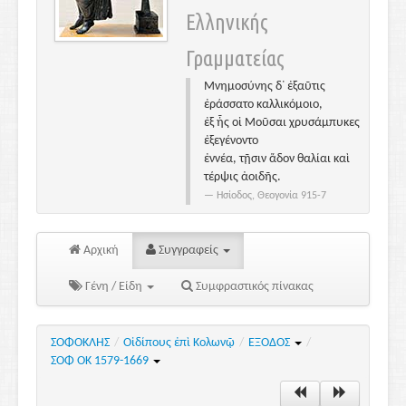
Ελληνικής
Γραμματείας
Μνημοσύνης δ᾽ ἐξαῦτις
ἐράσσατο καλλικόμοιο,
ἐξ ἧς οἱ Μοῦσαι χρυσάμπυκες
ἐξεγένοντο
ἐννέα, τῇσιν ἅδον θαλίαι καὶ
τέρψις ἀοιδῆς.
Ησίοδος, Θεογονία 915-7
Αρχική
Συγγραφείς
Γένη / Είδη
Συμφραστικός πίνακας
ΣΟΦΟΚΛΗΣ
/
Οἰδίπους ἐπὶ Κολωνῷ
/
ΕΞΟΔΟΣ
/
ΣΟΦ ΟΚ 1579-1669