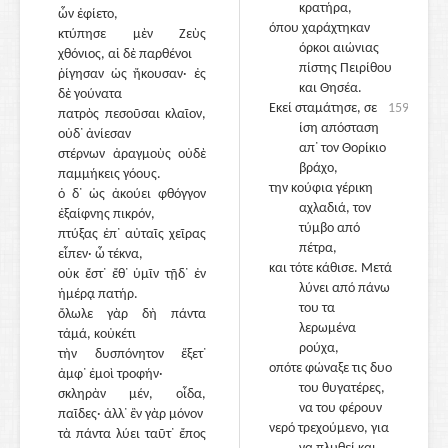
κρατήρα,
ὧν ἐφίετο,
όπου χαράχτηκαν
κτύπησε μὲν Ζεὺς
όρκοι αιώνιας
χθόνιος, αἱ δὲ παρθένοι
πίστης Πειρίθου
ῥίγησαν ὡς ἤκουσαν· ἐς
και Θησέα.
δὲ γούνατα
Εκεί σταμάτησε, σε
1595
πατρὸς πεσοῦσαι κλαῖον,
ίση απόσταση
οὐδ᾽ ἀνίεσαν
απ᾽ τον Θορίκιο
στέρνων ἀραγμοὺς οὐδὲ
βράχο,
παμμήκεις γόους.
την κούφια γέρικη
ὁ δ᾽ ὡς ἀκούει φθόγγον
1610
αχλαδιά, τον
ἐξαίφνης πικρόν,
τύμβο από
πτύξας ἐπ᾽ αὐταῖς χεῖρας
πέτρα,
εἶπεν· ὦ τέκνα,
και τότε κάθισε. Μετά
οὐκ ἔστ᾽ ἔθ᾽ ὑμῖν τῇδ᾽ ἐν
λύνει από πάνω
ἡμέρᾳ πατήρ.
του τα
ὄλωλε γὰρ δὴ πάντα
λερωμένα
τἀμά, κοὐκέτι
ρούχα,
τὴν δυσπόνητον ἕξετ᾽
οπότε φώναξε τις δυο
ἀμφ᾽ ἐμοὶ τροφήν·
του θυγατέρες,
σκληρὰν μέν, οἶδα,
1615
να του φέρουν
παῖδες· ἀλλ᾽ ἓν γὰρ μόνον
νερό τρεχούμενο, για
τὰ πάντα λύει ταῦτ᾽ ἔπος