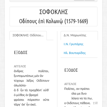
ΣΟΦΟΚΛΗΣ
Οἰδίπους ἐπὶ Κολωνῷ (1579-1669)
ΣΟΦΟΚΛΗΣ: Οἰδίπους ἐπὶ Κολωνῷ
Δ.Ν. Μαρωνίτης
Ι.Ν. Γρυπάρης
ΕΞΟΔΟΣ
Ηλ. Βουτιερίδης
ΑΓΓΕΛΟΣ
ΕΞΟΔΟΣ
ἄνδρες πολῖται,
ξυντομωτάτως μὲν ἂν
τύχοιμι λέξας Οἰδίπουν
1580
ΑΓΓΕΛΟΣ
ὀλωλότα·
Πολίτες, αν πρέπει
ἃ δ᾽ ἦν τὰ πραχθέντ᾽ οὔθ᾽
όλα με δυο
ὁ μῦθος ἐν βραχεῖ
λόγια να τα πω,
φράσαι πάρεστιν οὔτε
ο Οιδίπους πέθανε.
1580
τἄργ᾽ ὅσ᾽ ἦν ἐκεῖ.