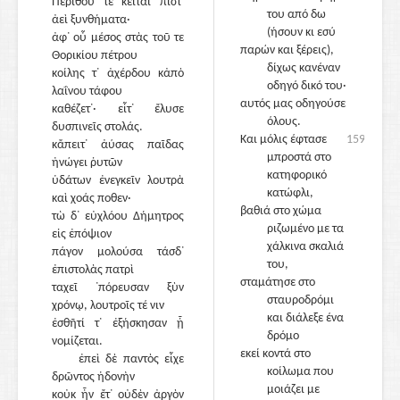
Περίθου τε κεῖται πίστ᾽
του από δω
ἀεὶ ξυνθήματα·
(ήσουν κι εσύ
ἀφ᾽ οὗ μέσος στὰς τοῦ τε
1595
παρών και ξέρεις),
Θορικίου πέτρου
δίχως κανέναν
κοίλης τ᾽ ἀχέρδου κἀπὸ
οδηγό δικό του·
λαΐνου τάφου
αυτός μας οδηγούσε
καθέζετ᾽· εἶτ᾽ ἔλυσε
όλους.
δυσπινεῖς στολάς.
Και μόλις έφτασε
1590
κἄπειτ᾽ ἀύσας παῖδας
μπροστά στο
ἠνώγει ῥυτῶν
κατηφορικό
ὑδάτων ἐνεγκεῖν λουτρὰ
κατώφλι,
καὶ χοάς ποθεν·
βαθιά στο χώμα
τὼ δ᾽ εὐχλόου Δήμητρος
1600
ριζωμένο με τα
εἰς ἐπόψιον
χάλκινα σκαλιά
πάγον μολούσα τάσδ᾽
του,
ἐπιστολὰς πατρὶ
σταμάτησε στο
ταχεῖ ᾽πόρευσαν ξὺν
σταυροδρόμι
χρόνῳ, λουτροῖς τέ νιν
και διάλεξε ένα
ἐσθῆτί τ᾽ ἐξήσκησαν ᾗ
δρόμο
νομίζεται.
εκεί κοντά στο
ἐπεὶ δὲ παντὸς εἶχε
κοίλωμα που
δρῶντος ἡδονὴν
μοιάζει με
κοὐκ ἦν ἔτ᾽ οὐδὲν ἀργὸν
1605