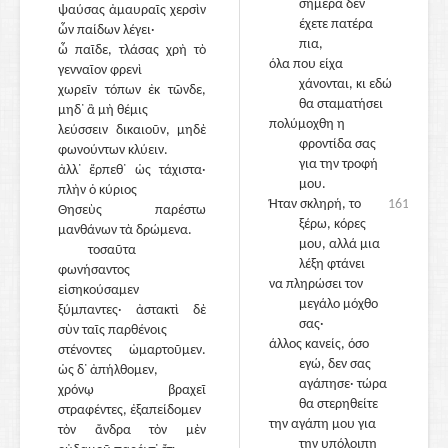
σήμερα δεν
ψαύσας ἀμαυραῖς χερσὶν
έχετε πατέρα
ὧν παίδων λέγει·
πια,
ὦ παῖδε, τλάσας χρὴ τὸ
1640
όλα που είχα
γενναῖον φρενὶ
χάνονται, κι εδώ
χωρεῖν τόπων ἐκ τῶνδε,
θα σταματήσει
μηδ᾽ ἃ μὴ θέμις
πολύμοχθη η
λεύσσειν δικαιοῦν, μηδὲ
φροντίδα σας
φωνούντων κλύειν.
για την τροφή
ἀλλ᾽ ἕρπεθ᾽ ὡς τάχιστα·
μου.
πλὴν ὁ κύριος
Ήταν σκληρή, το
1615
Θησεὺς παρέστω
ξέρω, κόρες
μανθάνων τὰ δρώμενα.
μου, αλλά μια
τοσαῦτα
1645
λέξη φτάνει
φωνήσαντος
να πληρώσει τον
εἰσηκούσαμεν
μεγάλο μόχθο
ξύμπαντες· ἀστακτὶ δὲ
σας·
σὺν ταῖς παρθένοις
άλλος κανείς, όσο
στένοντες ὡμαρτοῦμεν.
εγώ, δεν σας
ὡς δ᾽ ἀπήλθομεν,
αγάπησε· τώρα
χρόνῳ βραχεῖ
θα στερηθείτε
στραφέντες, ἐξαπείδομεν
την αγάπη μου για
τὸν ἄνδρα τὸν μὲν
την υπόλοιπη