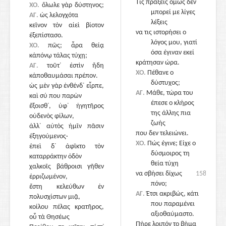
Τις πράξεις όμως δεν
ΧΟ.
ὄλωλε γὰρ δύστηνος;
μπορεί με λίγες
ΑΓ.
ὡς λελογχότα
λέξεις
κεῖνον τὸν αἰεὶ βίοτον
να τις ιστορήσει ο
ἐξεπίστασο.
λόγος μου, γιατί
ΧΟ.
πῶς; ἆρα θείᾳ
1585
όσα έγιναν εκεί
κἀπόνῳ τάλας τύχῃ;
κράτησαν ώρα.
ΑΓ.
τοῦτ᾽ ἐστὶν ἤδη
ΧΟ.
Πέθανε ο
κἀποθαυμάσαι πρέπον.
δύστυχος;
ὡς μὲν γὰρ ἐνθένδ᾽ εἷρπε,
ΑΓ.
Μάθε, τώρα του
καὶ σύ που παρὼν
έπεσε ο κλήρος
ἔξοισθ᾽, ὑφ᾽ ἡγητῆρος
της άλλης πια
οὐδενὸς φίλων,
ζωής
ἀλλ᾽ αὐτὸς ἡμῖν πᾶσιν
που δεν τελειώνει.
ἐξηγούμενος·
ΧΟ.
Πώς έγινε; Είχε ο
ἐπεὶ δ᾽ ἀφῖκτο τὸν
1590
δύσμοιρος τη
καταρράκτην ὀδὸν
θεία τύχη
χαλκοῖς βάθροισι γῆθεν
να σβήσει δίχως
1585
ἐρριζωμένον,
πόνο;
ἔστη κελεύθων ἐν
ΑΓ.
Έτσι ακριβώς, κάτι
πολυσχίστων μιᾷ,
που παραμένει
κοίλου πέλας κρατῆρος,
αξιοθαύμαστο.
οὗ τὰ Θησέως
Πήρε λοιπόν το βήμα