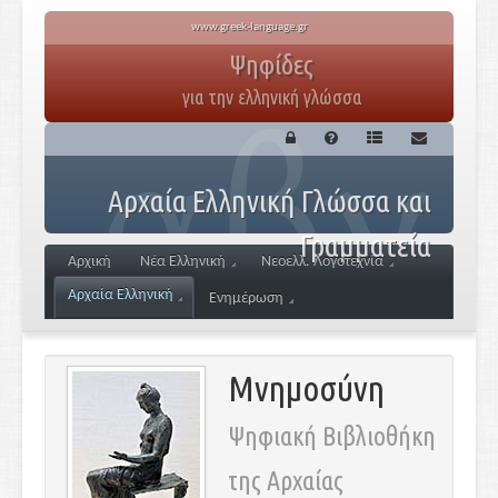
www.greek-language.gr
Ψηφίδες
για την ελληνική γλώσσα
Αρχαία Ελληνική Γλώσσα και
Γραμματεία
Αρχική
Νέα Ελληνική
Νεοελλ. Λογοτεχνία
Αρχαία Ελληνική
Ενημέρωση
Μνημοσύνη
Ψηφιακή Βιβλιοθήκη
της Αρχαίας