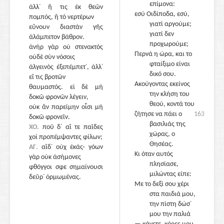
επίμονα:
ἀλλ᾽ ἤ τις ἐκ θεῶν
εσύ Οιδίποδα, εσύ,
πομπός, ἢ τὸ νερτέρων
γιατί αργούμε;
εὔνουν διαστὰν γῆς
γιατί δεν
ἀλάμπετον βάθρον.
προχωρούμε;
ἁνὴρ γὰρ οὐ στενακτὸς
Περνά η ώρα, και το
οὐδὲ σὺν νόσοις
φταίξιμο είναι
ἀλγεινὸς ἐξεπέμπετ᾽, ἀλλ᾽
δικό σου.
εἴ τις βροτῶν
Ακούγοντας εκείνος
θαυμαστός. εἰ δὲ μὴ
1665
την κλήση του
δοκῶ φρονῶν λέγειν,
θεού, κοντά του
οὐκ ἂν παρείμην οἷσι μὴ
ζήτησε να πάει ο
1630
δοκῶ φρονεῖν.
βασιλιάς της
ΧΟ.
ποῦ δ᾽ αἵ τε παῖδες
χώρας, ο
χοἰ προπέμψαντες φίλων;
Θησέας.
ΑΓ.
αἵδ᾽ οὐχ ἑκάς· γόων
Κι όταν αυτός
γὰρ οὐκ ἀσήμονες
πλησίασε,
φθόγγοι σφε σημαίνουσι
μιλώντας είπε:
δεῦρ᾽ ὁρμωμένας.
Με το δεξί σου χέρι
στα παιδιά μου,
την πίστη δώσ᾽
μου την παλιά