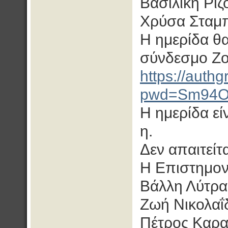
Βασιλική Ρίζ
Χρύσα Σταμπ
Η ημερίδα θ
σύνδεσμο Z
https://auth
pwd=Sm94O
Η ημερίδα εί
η.
Δεν απαιτείτ
Η Επιστημον
Βάλλη Λύτρα
Ζωή Νικολαΐ
Πέτρος Καρα