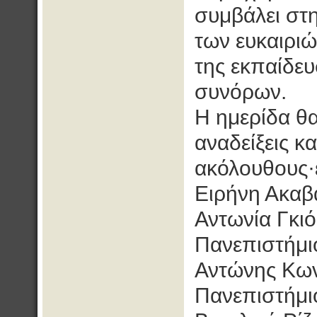
συμβάλει στ
των ευκαιρι
της εκπαίδευ
συνόρων.
Η ημερίδα θα
αναδείξεις κ
ακόλουθους·ε
Ειρήνη Ακαβά
Αντωνία Γκιό
Πανεπιστήμι
Αντώνης Κων
Πανεπιστήμι