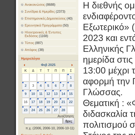
Η διεθνής ομ
Ανακοινώσεις
(8688)
Συνέδρια & Ημερίδες
(2373)
ενδιαφέροντο
Επιστημονικές Δημοσιεύσεις
(40)
Εξωτερικό» (
Ερευνητικά Προγράμματα
(50)
Ηλεκτρονικές & Έντυπες
2023 και εντ
Εκδόσεις
(1168)
Τύπος
(887)
Ελληνικής Γ
Απόψεις
(38)
ημερίδα στι
Ημερολόγιο
Φεβ 2025
13:00 μέχρι 
<
>
Κ
Δ
Τ
Τ
Π
Π
Σ
1
αφορμή την 
2
3
4
5
6
7
8
Γλώσσας.
9
10
11
12
13
14
15
Θεματική : «
16
17
18
19
20
21
22
23
24
25
26
27
28
διδασκαλία τ
Αναζήτηση:
πολιτισμού σ
π.χ. (2006, 2006-10, 2006-10-11)