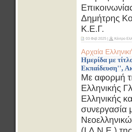
Επικοινωνία
Δημήτρης Κο
Κ.Ε.Γ.
03 Φεβ 2025
|
Κέντρο Ελ
Αρχαία Ελληνικ
Ημερίδα με τίτλ
Εκπαίδευση'', Α
Με αφορμή τ
Ελληνικής Γ
Ελληνικής κα
συνεργασία 
Νεοελληνικώ
(Ι.Λ.Ν.Ε.) τ