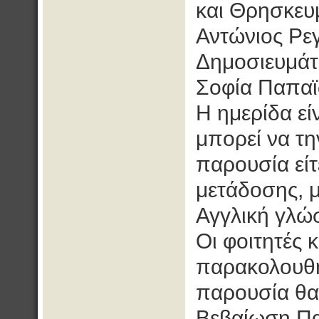
και Θρησκευ
Αντώνιος Ρε
Δημοσιευμάτ
Σοφία Παπαϊ
Η ημερίδα εί
μπορεί να τη
παρουσία εί
μετάδοσης, 
Αγγλική γλώ
Οι φοιτητές 
παρακολουθή
παρουσία θα
Βεβαίωση Π