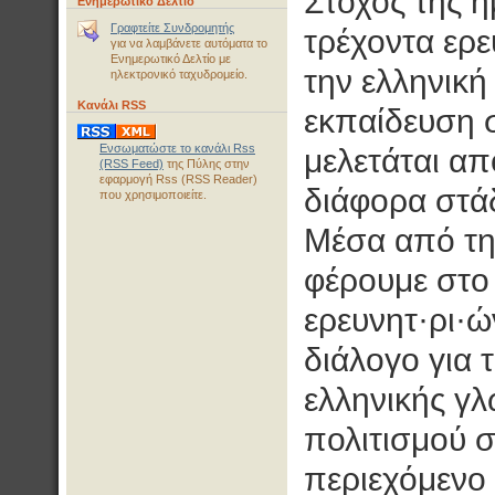
Στόχος της η
Ενημερωτικό Δελτίο
Γραφτείτε Συνδρομητής
τρέχοντα ερε
για να λαμβάνετε αυτόματα το
Ενημερωτικό Δελτίο με
την ελληνική
ηλεκτρονικό ταχυδρομείο.
Κανάλι RSS
εκπαίδευση 
Ενσωματώστε το κανάλι Rss
μελετάται απ
(RSS Feed)
της Πύλης στην
εφαρμογή Rss (RSS Reader)
διάφορα στάδ
που χρησιμοποιείτε.
Μέσα από τη
φέρουμε στο
ερευνητ·ρι·
διάλογο για 
ελληνικής γλ
πολιτισμού σ
περιεχόμενο