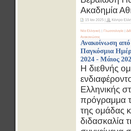
Ακαδημία Αθ
15 Ιαν 2025
|
Κέντρο Ελλ
Νέα Ελληνική
::
Γλωσσολογία
::
Διδ
Ανακοινώσεις
Ανακοίνωση από
Παγκόσμια Ημέρα
2024 - Μάιος 20
Η διεθνής ομ
ενδιαφέροντ
Ελληνικής στ
πρόγραμμα 
της ομάδας κ
διδασκαλία τ