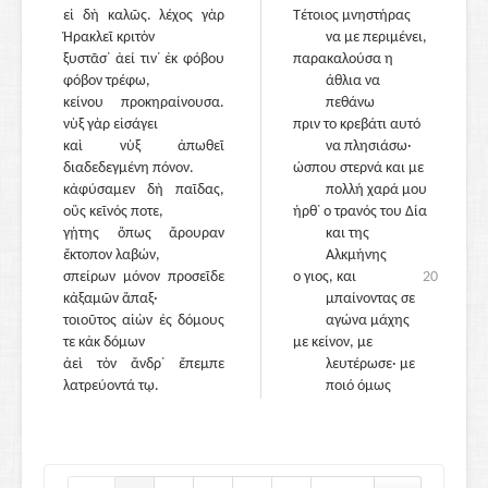
εἰ δὴ καλῶς. λέχος γὰρ
Τέτοιος μνηστήρας
Ἡρακλεῖ κριτὸν
να με περιμένει,
ξυστᾶσ᾽ ἀεί τιν᾽ ἐκ φόβου
παρακαλούσα η
φόβον τρέφω,
άθλια να
κείνου προκηραίνουσα.
πεθάνω
νὺξ γὰρ εἰσάγει
πριν το κρεβάτι αυτό
καὶ νὺξ ἀπωθεῖ
30
να πλησιάσω·
διαδεδεγμένη πόνον.
ώσπου στερνά και με
κἀφύσαμεν δὴ παῖδας,
πολλή χαρά μου
οὓς κεῖνός ποτε,
ήρθ᾽ ο τρανός του Δία
γῄτης ὅπως ἄρουραν
και της
ἔκτοπον λαβών,
Αλκμήνης
σπείρων μόνον προσεῖδε
ο γιος, και
20
κἀξαμῶν ἅπαξ·
μπαίνοντας σε
τοιοῦτος αἰὼν ἐς δόμους
αγώνα μάχης
τε κἀκ δόμων
με κείνον, με
ἀεὶ τὸν ἄνδρ᾽ ἔπεμπε
35
λευτέρωσε· με
λατρεύοντά τῳ.
ποιό όμως
τρόπο γένηκε ο
μόχτος, δε θα
μπόρεια
να δηγηθώ, γιατ᾽