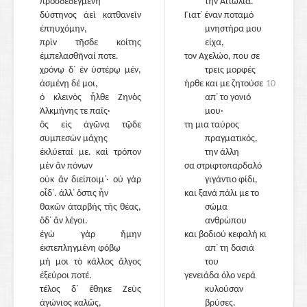
προσδεδεγμένη
την Αιτωλία.
δύστηνος ἀεὶ κατθανεῖν
Γιατ᾽ έναν ποταμό
ἐπηυχόμην,
μνηστήρα μου
πρὶν τῆσδε κοίτης
είχα,
ἐμπελασθῆναί ποτε.
τον Αχελώο, που σε
χρόνῳ δ᾽ ἐν ὑστέρῳ μέν,
τρεις μορφές
ἀσμένῃ δέ μοι,
ήρθε και με ζητούσε
10
ὁ κλεινὸς ἦλθε Ζηνὸς
απ᾽ το γονιό
Ἀλκμήνης τε παῖς·
μου·
ὃς εἰς ἀγῶνα τῷδε
20
τη μια ταύρος
συμπεσὼν μάχης
πραγματικός,
ἐκλύεταί με. καὶ τρόπον
την άλλη
μὲν ἂν πόνων
σα στριφτοπαρδαλό
οὐκ ἂν διείποιμ᾽· οὐ γὰρ
γιγάντιο φίδι,
οἶδ᾽. ἀλλ᾽ ὅστις ἦν
και ξανά πάλι με το
θακῶν ἀταρβὴς τῆς θέας,
σώμα
ὅδ᾽ ἂν λέγοι.
ανθρώπου
ἐγὼ γὰρ ἥμην
και βοδιού κεφαλή κι
ἐκπεπληγμένη φόβῳ
απ᾽ τη δασιά
μή μοι τὸ κάλλος ἄλγος
25
του
ἐξεύροι ποτέ.
γενειάδα όλο νερά
τέλος δ᾽ ἔθηκε Ζεὺς
κυλούσαν
ἀγώνιος καλῶς,
βρύσες.