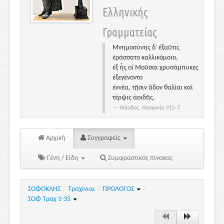
Ελληνικής
Γραμματείας
Μνημοσύνης δ᾽ ἐξαῦτις
ἐράσσατο καλλικόμοιο,
ἐξ ἧς οἱ Μοῦσαι χρυσάμπυκες
ἐξεγένοντο
ἐννέα, τῇσιν ἅδον θαλίαι καὶ
τέρψις ἀοιδῆς.
Ησίοδος, Θεογονία 915-7
Αρχική
Συγγραφείς
Γένη / Είδη
Συμφραστικός πίνακας
ΣΟΦΟΚΛΗΣ
/
Τραχίνιαι
/
ΠΡΟΛΟΓΟΣ
/
ΣΟΦ Τραχ 1-35