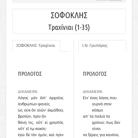
ΣΟΦΟΚΛΗΣ
Τραχίνιαι (1-35)
ΣΟΦΟΚΛΗΣ: Τραχίνιαι
Ι.Ν. Γρυπάρης
ΠΡΟΛΟΓΟΣ
ΠΡΟΛΟΓΟΣ
ΔΗΙΑΝΕΙΡΑ
ΔΗΙΑΝΕΙΡΑ
Λόγος μὲν ἔστ᾽ ἀρχαῖος
Είν᾽ ένας λόγος που
ἀνθρώπων φανεὶς
γυρνά στον
ὡς οὐκ ἂν αἰῶν᾽ ἐκμάθοις
κόσμο
βροτῶν, πρὶν ἂν
απ᾽ τα παλιά τα
θάνῃ τις, οὔτ᾽ εἰ χρηστὸς
χρόνια: πως δεν
οὔτ᾽ εἴ τῳ κακός·
είναι
ἐγὼ δὲ τὸν ἐμόν, καὶ πρὶν
να ξέρεις για κανένα,