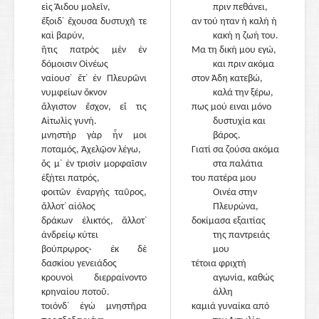
εἰς Ἅιδου μολεῖν,
πριν πεθάνει,
ἔξοιδ᾽ ἔχουσα δυστυχῆ τε
5
αν τού ηταν ή καλή ή
καὶ βαρύν,
κακή η ζωή του.
ἥτις πατρὸς μὲν ἐν
Μα τη δική μου εγώ,
δόμοισιν Οἰνέως
και πριν ακόμα
ναίουσ᾽ ἔτ᾽ ἐν Πλευρῶνι
στον Άδη κατεβώ,
νυμφείων ὄκνον
καλά την ξέρω,
ἄλγιστον ἔσχον, εἴ τις
πως μού ειναι μόνο
Αἰτωλὶς γυνή.
δυστυχία και
μνηστὴρ γὰρ ἦν μοι
βάρος.
ποταμός, Ἀχελῷον λέγω,
Γιατί σα ζούσα ακόμα
ὅς μ᾽ ἐν τρισὶν μορφαῖσιν
10
στα παλάτια
ἐξῄτει πατρός,
του πατέρα μου
φοιτῶν ἐναργὴς ταῦρος,
Οινέα στην
ἄλλοτ᾽ αἰόλος
Πλευρώνα,
δράκων ἑλικτός, ἄλλοτ᾽
δοκίμασα εξαιτίας
ἀνδρείῳ κύτει
της παντρειάς
βούπρῳρος· ἐκ δὲ
μου
δασκίου γενειάδος
τέτοια φριχτή
κρουνοὶ διερραίνοντο
αγωνία, καθώς
κρηναίου ποτοῦ.
άλλη
τοιόνδ᾽ ἐγὼ μνηστῆρα
15
καμιά γυναίκα από