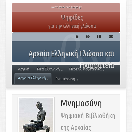
www.greek-language.gr
Ψηφίδες
για την ελληνική γλώσσα
Αρχαία Ελληνική Γλώσσα και
Γραμματεία
Αρχική
Νέα Ελληνική
Νεοελλ. Λογοτεχνία
Αρχαία Ελληνική
Ενημέρωση
Μνημοσύνη
Ψηφιακή Βιβλιοθήκη
της Αρχαίας