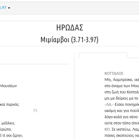
3.97
ΗΡΩΔΑΣ
Μιμίαμβοι (3.71-3.97)
ΚΟΤΤΑΛΟΣ
Μη, Λαμπρίσκε, ικ
ν Μουσέων
στο όνομα των Μου
στη ζωή του Κοττα
μη με δείρεις με το
 καὶ περνάς
‹ΛΑ.›
Είσαι πονηρός
75
ακόμη και για πούλ
λόγο καλό για σένα 
 μέλλεις
ούτε στον τόπο όπου
εἰρώτα.
ΚΟ.
Σε ικετεύω, Λα
ἴ τί σοι ζῴην,
πόσες σκοπεύεις να