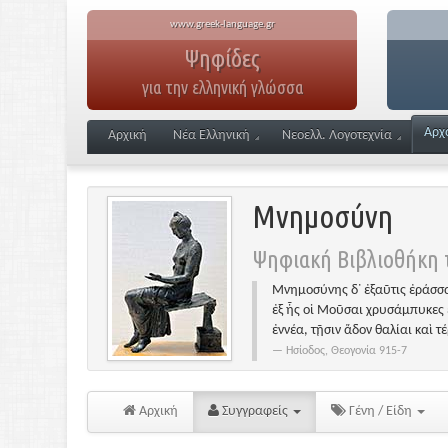
www.greek-language.gr
Ψηφίδες
για την ελληνική γλώσσα
Αρχ
Αρχική
Νέα Ελληνική
Νεοελλ. Λογοτεχνία
Μνημοσύνη
Ψηφιακή Βιβλιοθήκη τ
Μνημοσύνης δ᾽ ἐξαῦτις ἐράσσα
ἐξ ἧς οἱ Μοῦσαι χρυσάμπυκες 
ἐννέα, τῇσιν ἅδον θαλίαι καὶ τ
Ησίοδος, Θεογονία 915-7
Αρχική
Συγγραφείς
Γένη / Είδη