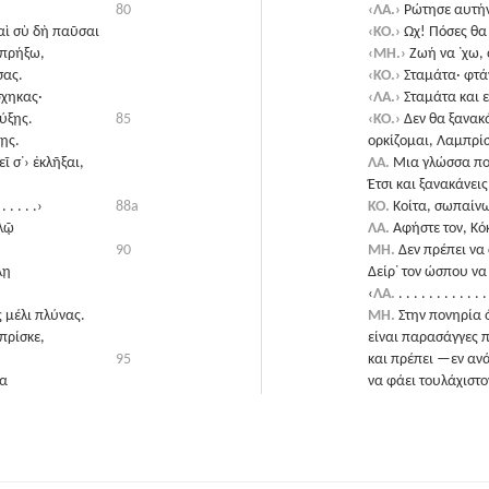
80
‹ΛΑ.›
Ρώτησε αυτήν
αὶ σὺ δὴ παῦσαι
‹ΚΟ.›
Ωχ! Πόσες θα
 πρήξω,
‹ΜΗ.›
Ζωή να ᾽χω, 
σας.
‹ΚΟ.›
Σταμάτα· φτά
σχηκας·
‹ΛΑ.›
Σταμάτα και 
ύξῃς.
85
‹ΚΟ.›
Δεν θα ξανακ
ῃς.
ορκίζομαι, Λαμπρί
ῖ σ᾽› ἐκλῆξαι,
ΛΑ.
Μια γλώσσα που
Έτσι και ξανακάνει
 . . . . .›
88a
ΚΟ.
Κοίτα, σωπαίνω
λλῷ
ΛΑ.
Αφήστε τον, Κό
90
ΜΗ.
Δεν πρέπει να
λῃ
Δείρ᾽ τον ώσπου να 
‹
ΛΑ.
. . . . . . . . . . . .
 μέλι πλύνας.
ΜΗ.
Στην πονηρία
πρίσκε,
είναι παρασάγγες π
95
και πρέπει —εν ανά
τα
να φάει τουλάχιστον
ακόμα και αν πρόκε
και από την ίδια τη
‹ΚΟ.›
Χα, χά !
‹ΛΑ.›
Είθε η γλώσσα