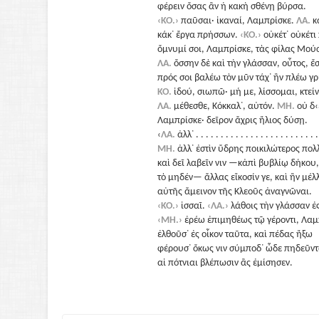
φέρειν ὄσας ἂν ἠ κακὴ σθένῃ βύρσα.
‹ΚΟ.›
παῦσαι· ἰκαναί, Λαμπρίσκε.
ΛΑ.
κ
κάκ᾽ ἔργα πρήσσων.
‹ΚΟ.›
οὐκέτ᾽ οὐκέτι
ὄμνυμί σοι, Λαμπρίσκε, τὰς φίλας Μού
ΛΑ.
ὄσσην δὲ καὶ τὴν γλάσσαν, οὖτος, ἔ
πρός σοι βαλέω τὸν μῦν τάχ᾽ ἢν πλέω γρ
ΚΟ.
ἰδού, σιωπῶ· μή με, λίσσομαι, κτείν
ΛΑ.
μέθεσθε, Κόκκαλ᾽, αὐτόν.
ΜΗ.
οὐ δ‹ε
Λαμπρίσκε· δεῖρον ἄχρις ἤλιος δύσῃ.
‹
ΛΑ.
ἀλλ᾽ . . . . . . . . . . . . . . . . . . . . . . . . .
ΜΗ.
ἀλλ᾽ ἐστὶν ὔδρης ποικιλώτερος πο
καὶ δεῖ λαβεῖν νιν —κἀπὶ βυβλίῳ δήκου,
τὸ μηδέν— ἄλλας εἴκοσίν γε, καὶ ἢν μέλ
αὐτῆς ἄμεινον τῆς Κλεοῦς ἀναγνῶναι.
‹ΚΟ.›
ἰσσαῖ.
‹ΛΑ.›
λάθοις τὴν γλάσσαν ἐς
‹ΜΗ.›
ἐρέω ἐπιμηθέως τῷ γέροντι, Λαμ
ἐλθοῦσ᾽ ἐς οἶκον ταῦτα, καὶ πέδας ἤξω
φέρουσ᾽ ὄκως νιν σύμποδ᾽ ὦδε πηδεῦν
αἰ πότνιαι βλέπωσιν ἂς ἐμίσησεν.