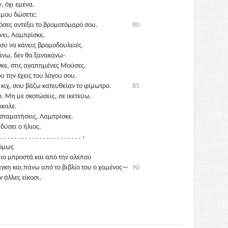
, όχι εμένα.
 μου δώσετε;
όσες αντέξει το βρομοτόμαρό σου.
80
νει, Λαμπρίσκε,
εσύ να κάνεις βρομοδουλειές.
άνω, δεν θα ξανακάνω·
σκε, στις αγαπημένες Μούσες.
 την έχεις του λόγου σου.
ς κιχ, σου βάζω κατευθείαν το φίμωτρο.
85
. Μη με σκοτώσεις, σε ικετεύω.
κκαλε.
 σταματήσεις, Λαμπρίσκε.
δύσει ο ήλιος.
 . . . . . . . . . . . . . . . . . . . . . . . ›
 όμως
ιο μπροστά και από την αλεπού
γκη και πάνω από το βιβλίο του ο χαμένος—
90
 άλλες είκοσι,
ιται να διαβάσει καλύτερα
ν Κλειώ.
 σου να πλυθεί στο μέλι, έστω και εν αγνοία σου.