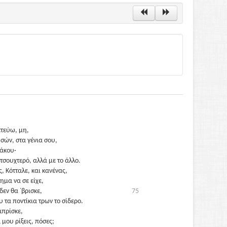
ετεύω, μη,
σών, στα γένια σου,
λάκου·
 τσουχτερό, αλλά με το άλλο.
, Κότταλε, και κανένας,
ημα να σε είχε,
δεν θα ᾽βρισκε,
75
 τα ποντίκια τρων το σίδερο.
μπρίσκε,
 μου ρίξεις, πόσες;