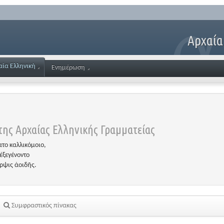
Αρχαία
αία Ελληνική
Ενημέρωση
ης Αρχαίας Ελληνικής Γραμματείας
το καλλικόμοιο,
ἐξεγένοντο
έρψις ἀοιδῆς.
Συμφραστικός πίνακας