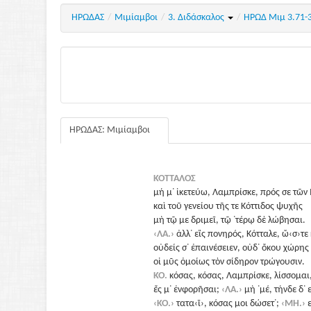
ΗΡΩΔΑΣ
/
Μιμίαμβοι
/
3. Διδάσκαλος
/
ΗΡΩΔ Μιμ 3.71-
ΗΡΩΔΑΣ: Μιμίαμβοι
ΚΟΤΤΑΛΟΣ
μή μ᾽ ἰκετεύω, Λαμπρίσκε, πρός σε τῶ
καὶ τοῦ γενείου τῆς τε Κόττιδος ψυχῆς
μὴ τῷ με δριμεῖ, τῷ ᾽τέρῳ δὲ λώβησαι.
‹ΛΑ.›
ἀλλ᾽ εἲς πονηρός, Κότταλε, ὤ‹σ›τε
οὐδείς σ᾽ ἐπαινέσειεν, οὐδ᾽ ὄκου χώρης
οἰ μῦς ὀμοίως τὸν σίδηρον τρώγουσιν.
ΚΟ.
κόσας, κόσας, Λαμπρίσκε, λίσσομαι,
ἔς μ᾽ ἐνφορῆσαι;
‹ΛΑ.›
μὴ ᾽μέ, τήνδε δ᾽ 
‹ΚΟ.›
τατα‹ῖ›, κόσας μοι δώσετ᾽;
‹ΜΗ.›
ε