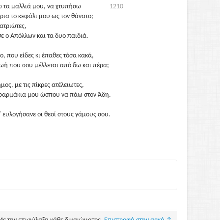
 τα μαλλιά μου, να χτυπήσω
1210
έρια το κεφάλι μου ως τον θάνατο;
ατριώτες,
ε ο Απόλλων και τα δυο παιδιά.
ο, που είδες κι έπαθες τόσα κακά,
 ζωή που σου μέλλεται από δω και πέρα;
μος, με τις πίκρες ατέλειωτες,
 φαρμάκια μου ώσπου να πάω στον Άδη.
᾽ ευλογήσανε οι θεοί στους γάμους σου.
ε, όλα πήγαν χαμένα
ανε περήφανο.
1220
έρημα παλάτια τριγυρίζεις.
 υπάρχει πια για μένα
ρο ας μου λείπει.
κήπτρο.)
μιλάω, κόρη του Νηρέα,