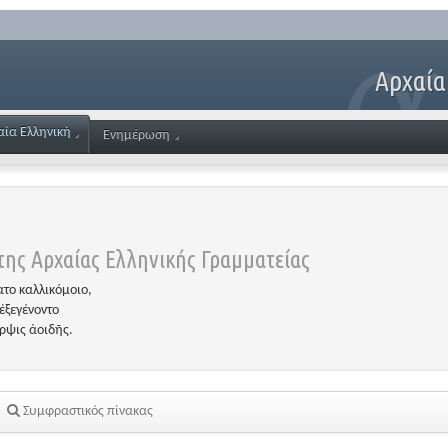
Αρχαία
αία Ελληνική
Ενημέρωση
ης Αρχαίας Ελληνικής Γραμματείας
το καλλικόμοιο,
ἐξεγένοντο
έρψις ἀοιδῆς.
Συμφραστικός πίνακας