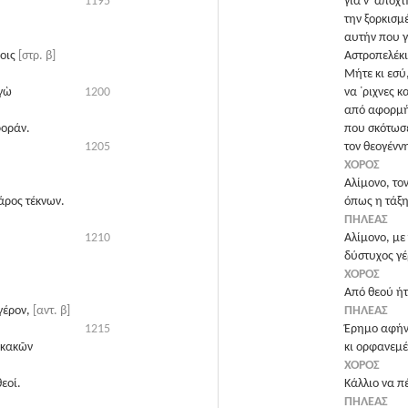
1195
για ν᾽ αποχτ
την ξορκισμ
αυτήν που γ
όοις
[στρ. β]
Αστροπελέκι
Μήτε κι εσύ
ἐγὼ
1200
να ᾽ριχνες 
από αφορμή 
φοράν.
που σκότωσ
1205
τον θεογένν
ΧΟΡΟΣ
Αλίμονο, το
άρος τέκνων.
όπως η τάξη
ΠΗΛΕΑΣ
1210
Αλίμονο, με 
δύστυχος γέ
ΧΟΡΟΣ
Από θεού ήτ
γέρον,
[αντ. β]
ΠΗΛΕΑΣ
1215
Έρημο αφήνε
 κακῶν
κι ορφανεμέ
ΧΟΡΟΣ
εοί.
Κάλλιο να πέ
ΠΗΛΕΑΣ