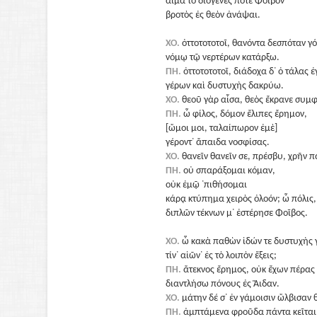
αἷμα τὸ διογενές ποτε Φοῖβον
βροτὸς ἐς θεὸν ἀνάψαι.
ΧΟ.
ὀττοτοτοτοῖ, θανόντα δεσπόταν γ
νόμῳ τῷ νερτέρων κατάρξω.
ΠΗ.
ὀττοτοτοτοῖ, διάδοχα δ᾽ ὁ τάλας 
γέρων καὶ δυστυχὴς δακρύω.
ΧΟ.
θεοῦ γὰρ αἶσα, θεὸς ἔκρανε συμ
ΠΗ.
ὦ φίλος, δόμον ἔλιπες ἔρημον,
[ὤμοι μοι, ταλαίπωρον ἐμὲ]
γέροντ᾽ ἄπαιδα νοσφίσας.
ΧΟ.
θανεῖν θανεῖν σε, πρέσβυ, χρῆν π
ΠΗ.
οὐ σπαράξομαι κόμαν,
οὐκ ἐμῷ ᾽πιθήσομαι
κάρᾳ κτύπημα χειρὸς ὀλοόν; ὦ πόλις,
διπλῶν τέκνων μ᾽ ἐστέρησε Φοῖβος.
ΧΟ.
ὦ κακὰ παθὼν ἰδών τε δυστυχὴς 
τίν᾽ αἰῶν᾽ ἐς τὸ λοιπὸν ἕξεις;
ΠΗ.
ἄτεκνος ἔρημος, οὐκ ἔχων πέρας
διαντλήσω πόνους ἐς Ἅιδαν.
ΧΟ.
μάτην δέ σ᾽ ἐν γάμοισιν ὤλβισαν θ
ΠΗ.
ἀμπτάμενα φροῦδα πάντα κεῖται