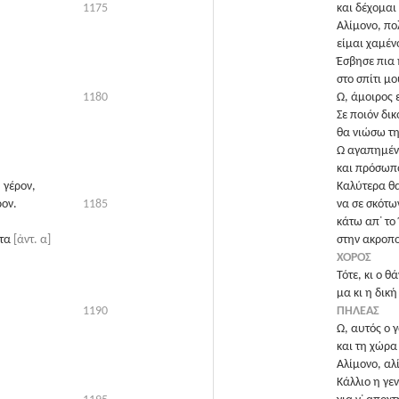
1175
και δέχομαι 
Αλίμονο, πο
είμαι χαμέν
Έσβησε πια 
στο σπίτι μο
1180
Ω, άμοιρος 
Σε ποιόν δικ
θα νιώσω τη
Ω αγαπημέν
και πρόσωπο
, γέρον,
Καλύτερα θα
ρον.
1185
να σε σκότω
κάτω απ᾽ το 
ατα
[ἀντ. α]
στην ακροπο
ΧΟΡΟΣ
Τότε, κι ο θ
μα κι η δικ
1190
ΠΗΛΕΑΣ
Ω, αυτός ο γ
και τη χώρα
Αλίμονο, αλ
Κάλλιο η γε