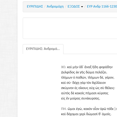
ΕΥΡΙΠΙΔΗΣ
/
Ἀνδρομάχη
/
ΕΞΟΔΟΣ
/
ΕΥΡ Ανδρ 1166-123
ΕΥΡΙΠΙΔΗΣ: Ἀνδρομάχη
ΧΟ.
καὶ μὴν ὅδ᾽ ἄναξ ἤδη φοράδην
Δελφίδος ἐκ γῆς δῶμα πελάζει.
τλήμων ὁ παθών, τλήμων δέ, γέρον,
καὶ σύ· δέχῃ γὰρ τὸν Ἀχίλλειον
σκύμνον ἐς οἴκους οὐχ ὡς σὺ θέλεις·
αὐτὸς δὲ κακοῖς πήμασι κύρσας
εἰς ἓν μοίρας συνέκυρσας.
ΠΗ.
ὤμοι ἐγώ, κακὸν οἷον ὁρῶ τόδε
[
καὶ δέχομαι χερὶ δώμασί θ᾽ ἁμοῖς.