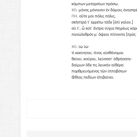
κόμπων μεταρσίων πρόσω.
ΧΟ.
μόνος μόνοισιν ἐν δόμοις ἀναστρ
ΠΗ.
οὔτε μοι πόλις πόλις,
σκῆπτρά τ᾽ ἐρρέτω τάδε [ἐπὶ γαῖαν,]
σύ τ᾽, ὦ κατ᾽ ἄντρα νύχια Νηρέως κόρ
πανώλεθρόν μ᾽ ὄψεαι πίτνοντα [πρὸς 
ΧΟ.
ἰὼ ἰώ·
τί κεκίνηται; τίνος αἰσθάνομαι
θείου; κοῦραι, λεύσσετ᾽ ἀθρήσατε·
δαίμων ὅδε τις λευκὴν αἰθέρα
πορθμευόμενος τῶν ἱπποβότων
Φθίας πεδίων ἐπιβαίνει.