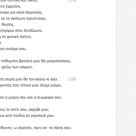
ήσει σπιτικό και τέκνα,
1190
ένη Ερμιόνη,
ίνηκε για σένα Χάροντας.
 να τη σκότωνε πρωτύτερα.
, θνητός,
κατηγόρια στον Απόλλωνα,
τη φονική σαϊτιά,
ε
ητο πατέρα σου.
ν πεθαμένο βασιλιά μου θα μοιρολογήσω,
 ορίζει των νεκρών.
τη σειρά μου θα τον κλαίω κι εγώ,
1200
ροντας που τέτοια μού έλαχε μοίρα.
αν η μοίρα σου και η συμφορά σου.
ις το σπίτι σου, ακριβέ μου,
να από παιδιά τα γερατειά μου.
θαινες, ω γέροντα, πριν απ᾽ τα τέκνα σου.