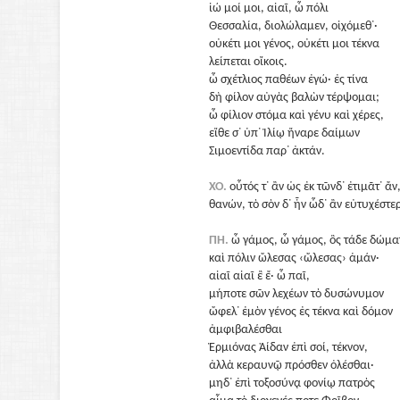
ἰώ μοί μοι, αἰαῖ, ὦ πόλι
Θεσσαλία, διολώλαμεν, οἰχόμεθ᾽·
οὐκέτι μοι γένος, οὐκέτι μοι τέκνα
λείπεται οἴκοις.
ὦ σχέτλιος παθέων ἐγώ· ἐς τίνα
δὴ φίλον αὐγὰς βαλὼν τέρψομαι;
ὦ φίλιον στόμα καὶ γένυ καὶ χέρες,
εἴθε σ᾽ ὑπ᾽ Ἰλίῳ ἤναρε δαίμων
Σιμοεντίδα παρ᾽ ἀκτάν.
ΧΟ.
οὗτός τ᾽ ἂν ὡς ἐκ τῶνδ᾽ ἐτιμᾶτ᾽ ἄν
θανών, τὸ σὸν δ᾽ ἦν ὧδ᾽ ἂν εὐτυχέστε
ΠΗ.
ὦ γάμος, ὦ γάμος, ὃς τάδε δώμ
καὶ πόλιν ὤλεσας ‹ὤλεσας› ἁμάν·
αἰαῖ αἰαῖ ἒ ἔ· ὦ παῖ,
μήποτε σῶν λεχέων τὸ δυσώνυμον
ὤφελ᾽ ἐμὸν γένος ἐς τέκνα καὶ δόμον
ἀμφιβαλέσθαι
Ἑρμιόνας Ἀίδαν ἐπὶ σοί, τέκνον,
ἀλλὰ κεραυνῷ πρόσθεν ὀλέσθαι·
μηδ᾽ ἐπὶ τοξοσύνᾳ φονίῳ πατρὸς