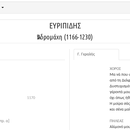
0
ΕΥΡΙΠΙΔΗΣ
Ἀνδρομάχη (1166-1230)
Γ. Γεραλής
ΧΟΡΟΣ
Μα νά που φ
από τη Δελφ
Δυστυχισμέν
γέροντά μου
1170
όχι όπως ήθε
Η μοίρα σάς
και σένα μαζ
στρ. α]
ΠΗΛΕΑΣ
Αλίμονό μου