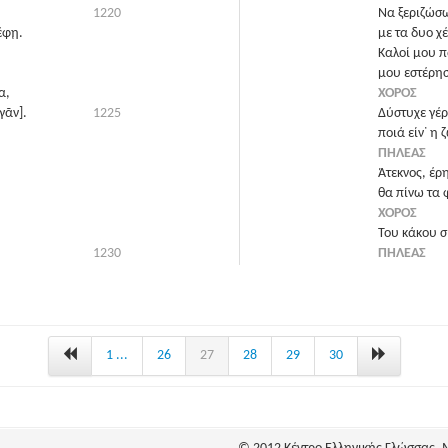
1220
Να ξεριζώσω
έφῃ.
με τα δυο χ
Καλοί μου π
μου εστέρησ
α,
ΧΟΡΟΣ
γᾶν].
1225
Δύστυχε γέρ
ποιά είν᾽ η
ΠΗΛΕΑΣ
Άτεκνος, έρη
θα πίνω τα
ΧΟΡΟΣ
Του κάκου σ
1230
ΠΗΛΕΑΣ
Όλα πετάξαν
όσα με κάν
ΧΟΡΟΣ
Έρημος, σ᾽ 
ΠΗΛΕΑΣ
1 ...
26
27
28
29
30
Πατρίδα δεν
και το σκήπτ
(Πετάει το σ
Σ᾽ εσένανε 