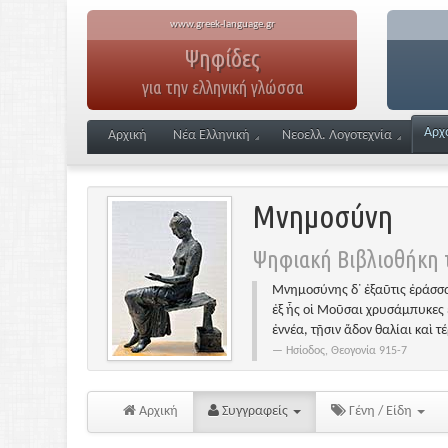
www.greek-language.gr
Ψηφίδες
για την ελληνική γλώσσα
Αρχ
Αρχική
Νέα Ελληνική
Νεοελλ. Λογοτεχνία
Μνημοσύνη
Ψηφιακή Βιβλιοθήκη τ
Μνημοσύνης δ᾽ ἐξαῦτις ἐράσσα
ἐξ ἧς οἱ Μοῦσαι χρυσάμπυκες 
ἐννέα, τῇσιν ἅδον θαλίαι καὶ τ
Ησίοδος, Θεογονία 915-7
Αρχική
Συγγραφείς
Γένη / Είδη