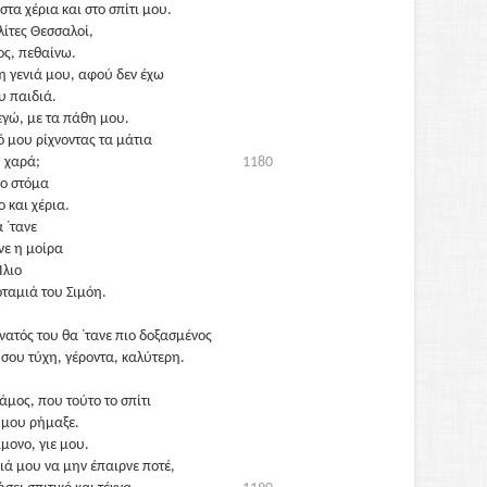
στα χέρια και στο σπίτι μου.
λίτες Θεσσαλοί,
ος, πεθαίνω.
η γενιά μου, αφού δεν έχω
υ παιδιά.
εγώ, με τα πάθη μου.
ό μου ρίχνοντας τα μάτια
 χαρά;
1180
ο στόμα
 και χέρια.
 ᾽τανε
νε η μοίρα
Ίλιο
ταμιά του Σιμόη.
άνατός του θα ᾽τανε πιο δοξασμένος
ή σου τύχη, γέροντα, καλύτερη.
άμος, που τούτο το σπίτι
 μου ρήμαξε.
ίμονο, γιε μου.
νιά μου να μην έπαιρνε ποτέ,