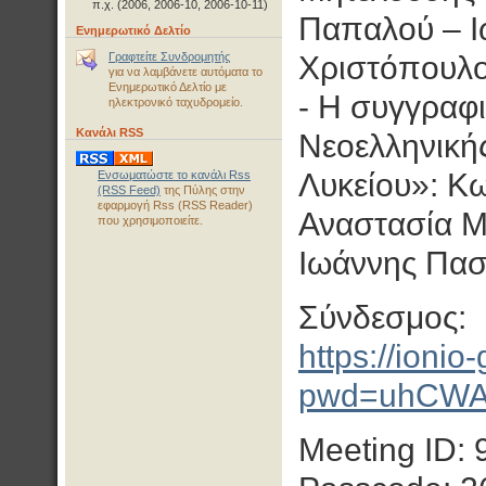
π.χ. (2006, 2006-10, 2006-10-11)
Παπαλού – Ι
Ενημερωτικό Δελτίο
Γραφτείτε Συνδρομητής
Χριστόπουλ
για να λαμβάνετε αυτόματα το
Ενημερωτικό Δελτίο με
- Η συγγραφι
ηλεκτρονικό ταχυδρομείο.
Κανάλι RSS
Νεοελληνικής
Λυκείου»: Κ
Ενσωματώστε το κανάλι Rss
(RSS Feed)
της Πύλης στην
εφαρμογή Rss (RSS Reader)
Αναστασία Μ
που χρησιμοποιείτε.
Ιωάννης Πασ
Σύνδεσμος:
https://ioni
pwd=uhCWAo
Meeting ID: