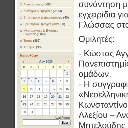
συνάντηση με
Ανακοινώσεις
(8688)
Συνέδρια & Ημερίδες
(2373)
εγχειρίδια γ
Επιστημονικές Δημοσιεύσεις
(40)
Γλώσσας στο
Ερευνητικά Προγράμματα
(50)
Ηλεκτρονικές & Έντυπες
Εκδόσεις
(1168)
Ομιλητές:
Τύπος
(887)
Απόψεις
(38)
- Κώστας Αγγ
Ημερολόγιο
Πανεπιστημί
Αύγ 2026
<
>
Κ
Δ
Τ
Τ
Π
Π
Σ
ομάδων.
1
2
3
4
5
6
7
8
- Η συγγραφι
9
10
11
12
13
14
15
«Νεοελληνικ
16
17
18
19
20
21
22
Κωνσταντίνο
23
24
25
26
27
28
29
30
31
Αλεξίου – Α
Αναζήτηση:
Μητελούδης 