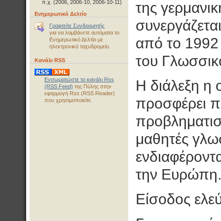
π.χ. (2006, 2006-10, 2006-10-11)
της γερμανι
Ενημερωτικό Δελτίο
συνεργάζεται
Γραφτείτε Συνδρομητής
για να λαμβάνετε αυτόματα το
από το 1992
Ενημερωτικό Δελτίο με
ηλεκτρονικό ταχυδρομείο.
του Γλωσσικο
Κανάλι RSS
Ενσωματώστε το κανάλι Rss
Η διάλεξη η 
(RSS Feed)
της Πύλης στην
εφαρμογή Rss (RSS Reader)
προσφέρει πο
που χρησιμοποιείτε.
προβληματισμ
μαθητές γλω
ενδιαφέροντα
την Ευρώπη
Είσοδος ελε