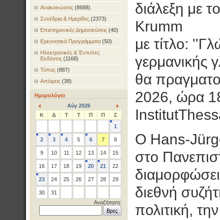
διάλεξη με τ
Ανακοινώσεις
(8688)
Συνέδρια & Ημερίδες
(2373)
Krumm
Επιστημονικές Δημοσιεύσεις
(40)
με τίτλο: ''Γ
Ερευνητικά Προγράμματα
(50)
Ηλεκτρονικές & Έντυπες
γερμανικής 
Εκδόσεις
(1168)
Τύπος
(887)
θα πραγματο
Απόψεις
(38)
2026, ώρα 1
Ημερολόγιο
Αύγ 2026
InstitutThess
<
>
Κ
Δ
Τ
Τ
Π
Π
Σ
1
Ο Hans-Jürg
2
3
4
5
6
7
8
στο Πανεπιστ
9
10
11
12
13
14
15
16
17
18
19
20
21
22
διαμορφώσει 
23
24
25
26
27
28
29
διεθνή συζή
30
31
Αναζήτηση:
πολιτική, τη