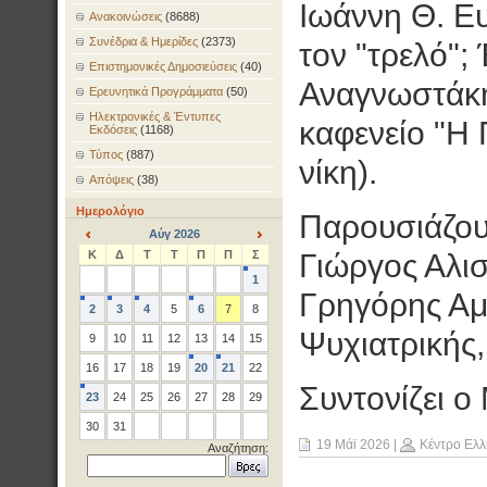
Ιωάννη Θ. Ευδ
Ανακοινώσεις
(8688)
Συνέδρια & Ημερίδες
(2373)
τον "τρελό";
Επιστημονικές Δημοσιεύσεις
(40)
Αναγνωστάκη
Ερευνητικά Προγράμματα
(50)
Ηλεκτρονικές & Έντυπες
καφενείο "Η
Εκδόσεις
(1168)
Τύπος
(887)
νίκη).
Απόψεις
(38)
Ημερολόγιο
Παρουσιάζουν
Αύγ 2026
<
>
Κ
Δ
Τ
Τ
Π
Π
Σ
Γιώργος Αλισ
1
Γρηγόρης Αμ
2
3
4
5
6
7
8
Ψυχιατρικής
9
10
11
12
13
14
15
16
17
18
19
20
21
22
Συντονίζει ο
23
24
25
26
27
28
29
30
31
19 Μάϊ 2026
|
Κέντρο Ελλ
Αναζήτηση: