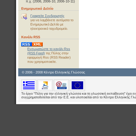
π.χ. (2006, 2006-10, 2006-10-11)
Ενημερωτικό Δελτίο
Γραφτείτε Συνδρομητής
για να λαμβάνετε αυτόματα το
Ενημερωτικό Δελτίο με
ηλεκτρονικό ταχυδρομείο.
Κανάλι RSS
Ενσωματώστε το κανάλι Rss
(RSS Feed)
της Πύλης στην
εφαρμογή Rss (RSS Reader)
που χρησιμοποιείτε.
© 2006 - 2008 Κέντρο Ελληνικής Γλώσσας
Το έργο "Πύλη για την ελληνική γλώσσα και τη γλωσσική εκπαίδευση" έχει εν
συγχρηματοδοτείται από την Ε.E. και υλοποιείται από το Κέντρο Ελληνικής Γ