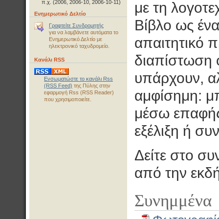
π.χ. (2006, 2006-10, 2006-10-11)
με τη λογοτε
Ενημερωτικό Δελτίο
Βίβλο ως ένα
Γραφτείτε Συνδρομητής
για να λαμβάνετε αυτόματα το
απαιτητικό π
Ενημερωτικό Δελτίο με
ηλεκτρονικό ταχυδρομείο.
διαπίστωση ό
Κανάλι RSS
υπάρχουν, αλ
Ενσωματώστε το κανάλι Rss
(RSS Feed)
της Πύλης στην
αμφίσημη: μπ
εφαρμογή Rss (RSS Reader)
που χρησιμοποιείτε.
μέσω επαφής
εξέλιξη ή σ
Δείτε στο συ
από την εκδ
Συνημμένα