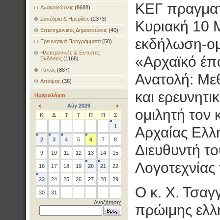
ΚΕΓ πραγματ
Ανακοινώσεις
(8688)
Συνέδρια & Ημερίδες
(2373)
Κυριακή 10 
Επιστημονικές Δημοσιεύσεις
(40)
εκδήλωση-ομι
Ερευνητικά Προγράμματα
(50)
Ηλεκτρονικές & Έντυπες
«Αρχαϊκό έπ
Εκδόσεις
(1168)
Τύπος
(887)
Ανατολή: Με
Απόψεις
(38)
και ερευνητι
Ημερολόγιο
Αύγ 2026
ομιλητή τον 
<
>
Κ
Δ
Τ
Τ
Π
Π
Σ
1
Αρχαίας Ελλ
2
3
4
5
6
7
8
Διευθυντή τ
9
10
11
12
13
14
15
Λογοτεχνίας 
16
17
18
19
20
21
22
23
24
25
26
27
28
29
Ο κ. Χ. Τσαγ
30
31
Αναζήτηση:
πρώιμης ελλ