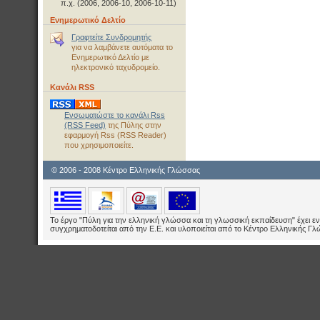
π.χ. (2006, 2006-10, 2006-10-11)
Ενημερωτικό Δελτίο
Γραφτείτε Συνδρομητής
για να λαμβάνετε αυτόματα το
Ενημερωτικό Δελτίο με
ηλεκτρονικό ταχυδρομείο.
Κανάλι RSS
Ενσωματώστε το κανάλι Rss
(RSS Feed)
της Πύλης στην
εφαρμογή Rss (RSS Reader)
που χρησιμοποιείτε.
© 2006 - 2008 Κέντρο Ελληνικής Γλώσσας
Το έργο "Πύλη για την ελληνική γλώσσα και τη γλωσσική εκπαίδευση" έχει εν
συγχρηματοδοτείται από την Ε.E. και υλοποιείται από το Κέντρο Ελληνικής Γ