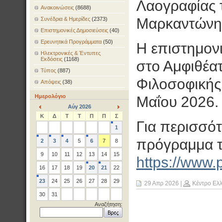
Λαογραφίας 
Ανακοινώσεις
(8688)
Μαρκαντώνη
Συνέδρια & Ημερίδες
(2373)
Επιστημονικές Δημοσιεύσεις
(40)
Ερευνητικά Προγράμματα
(50)
Η επιστημον
Ηλεκτρονικές & Έντυπες
Εκδόσεις
(1168)
στο Αμφιθέατ
Τύπος
(887)
Φιλοσοφικής 
Απόψεις
(38)
Ημερολόγιο
Μαΐου 2026.
Αύγ 2026
<
>
Κ
Δ
Τ
Τ
Π
Π
Σ
Για περισσότ
1
πρόγραμμα τη
2
3
4
5
6
7
8
9
10
11
12
13
14
15
https://www.
16
17
18
19
20
21
22
23
24
25
26
27
28
29
29 Απρ 2026
|
Κέντρο Ελ
30
31
Αναζήτηση: