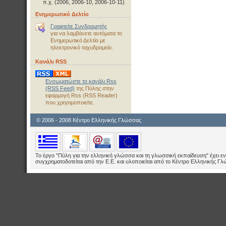
π.χ. (2006, 2006-10, 2006-10-11)
Ενημερωτικό Δελτίο
Γραφτείτε Συνδρομητής
για να λαμβάνετε αυτόματα το
Ενημερωτικό Δελτίο με
ηλεκτρονικό ταχυδρομείο.
Κανάλι RSS
Ενσωματώστε το κανάλι Rss
(RSS Feed)
της Πύλης στην
εφαρμογή Rss (RSS Reader)
που χρησιμοποιείτε.
© 2006 - 2008 Κέντρο Ελληνικής Γλώσσας
Το έργο "Πύλη για την ελληνική γλώσσα και τη γλωσσική εκπαίδευση" έχει εν
συγχρηματοδοτείται από την Ε.E. και υλοποιείται από το Κέντρο Ελληνικής Γ