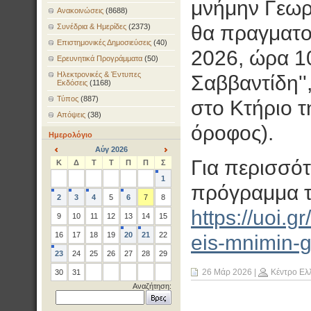
μνήμην Γεωργ
Ανακοινώσεις
(8688)
θα πραγματο
Συνέδρια & Ημερίδες
(2373)
Επιστημονικές Δημοσιεύσεις
(40)
2026, ώρα 10
Ερευνητικά Προγράμματα
(50)
Ηλεκτρονικές & Έντυπες
Σαββαντίδη''
Εκδόσεις
(1168)
Τύπος
(887)
στο Κτήριο τ
Απόψεις
(38)
όροφος).
Ημερολόγιο
Αύγ 2026
<
>
Για περισσότ
Κ
Δ
Τ
Τ
Π
Π
Σ
1
πρόγραμμα τ
2
3
4
5
6
7
8
https://uoi.g
9
10
11
12
13
14
15
16
17
18
19
20
21
22
eis-mnimin-g
23
24
25
26
27
28
29
26 Μάρ 2026
|
Κέντρο Ελ
30
31
Αναζήτηση: