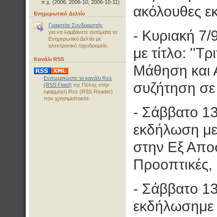
π.χ. (2006, 2006-10, 2006-10-11)
ακόλουθες ε
Ενημερωτικό Δελτίο
Γραφτείτε Συνδρομητής
- Κυριακή 7/
για να λαμβάνετε αυτόματα το
Ενημερωτικό Δελτίο με
ηλεκτρονικό ταχυδρομείο.
με τίτλο: ''Τ
Κανάλι RSS
Μάθηση και 
Ενσωματώστε το κανάλι Rss
συζήτηση σε
(RSS Feed)
της Πύλης στην
εφαρμογή Rss (RSS Reader)
που χρησιμοποιείτε.
- Σάββατο 13
εκδήλωση με 
στην Εξ Απο
Προοπτικές, 
- Σάββατο 13
εκδήλωσημε τ