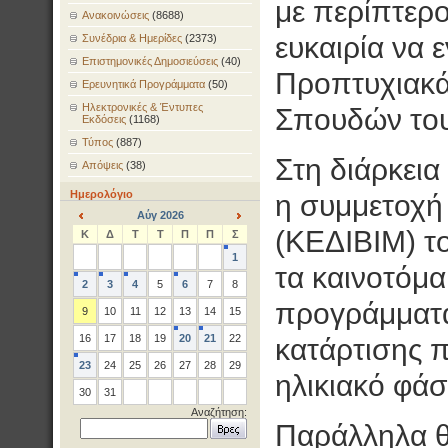
με περίπτερο
Ανακοινώσεις
(8688)
ευκαιρία να 
Συνέδρια & Ημερίδες
(2373)
Επιστημονικές Δημοσιεύσεις
(40)
Προπτυχιακά
Ερευνητικά Προγράμματα
(50)
Ηλεκτρονικές & Έντυπες
Σπουδών του
Εκδόσεις
(1168)
Τύπος
(887)
Στη διάρκεια 
Απόψεις
(38)
Ημερολόγιο
η συμμετοχή
Αύγ 2026
<
>
(ΚΕΔΙΒΙΜ) τ
Κ
Δ
Τ
Τ
Π
Π
Σ
1
τα καινοτόμα
2
3
4
5
6
7
8
προγράμματα
9
10
11
12
13
14
15
16
17
18
19
20
21
22
κατάρτισης π
23
24
25
26
27
28
29
ηλικιακό φάσ
30
31
Αναζήτηση:
Παράλληλα θ