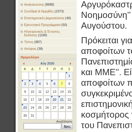
Αργυρόκαστρο
Ανακοινώσεις
(8688)
Συνέδρια & Ημερίδες
(2373)
Νοημοσύνη'' 
Επιστημονικές Δημοσιεύσεις
(40)
Αυγούστου.
Ερευνητικά Προγράμματα
(50)
Ηλεκτρονικές & Έντυπες
Εκδόσεις
(1168)
Πρόκειται γ
Τύπος
(887)
αποφοίτων τ
Απόψεις
(38)
Ημερολόγιο
Πανεπιστημί
Αύγ 2026
<
>
Κ
Δ
Τ
Τ
Π
Π
Σ
και ΜΜΕ''. Ε
1
αποφοίτων π
2
3
4
5
6
7
8
συγκεκριμένο
9
10
11
12
13
14
15
16
17
18
19
20
21
22
επιστημονική
23
24
25
26
27
28
29
κοσμήτορος 
30
31
Αναζήτηση:
του Πανεπιστ