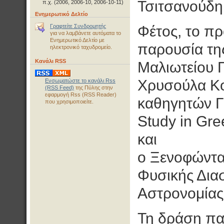
Τσιτσανούδη
π.χ. (2006, 2006-10, 2006-10-11)
Ενημερωτικό Δελτίο
Γραφτείτε Συνδρομητής
Φέτος, το πρ
για να λαμβάνετε αυτόματα το
Ενημερωτικό Δελτίο με
παρουσία της
ηλεκτρονικό ταχυδρομείο.
Κανάλι RSS
Μαλιωτείου 
Χρυσούλα Κο
Ενσωματώστε το κανάλι Rss
(RSS Feed)
της Πύλης στην
εφαρμογή Rss (RSS Reader)
καθηγητών Γ
που χρησιμοποιείτε.
Study in Gr
και
ο Ξενοφώντα
Φυσικής Δια
Αστρονομίας
Τη δράση παρ