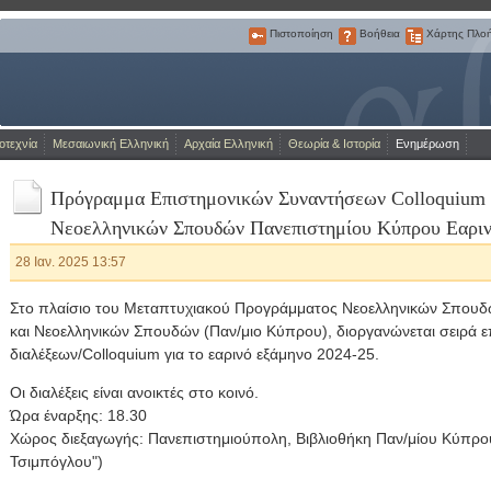
Πιστοποίηση
Βοήθεια
Χάρτης Πλο
Πιστοποίηση
Βοήθεια
Χάρτης
Πλοήγησης
Η Πύλη για την ελληνική γλώσσα
οτεχνία
Μεσαιωνική Ελληνική
Αρχαία Ελληνική
Θεωρία & Ιστορία
Ενημέρωση
Πρόγραμμα Επιστημονικών Συναντήσεων Colloquium 
Νεοελληνικών Σπουδών Πανεπιστημίου Κύπρου Εαριν
28 Ιαν. 2025 13:57
Στο πλαίσιο του Μεταπτυχιακού Προγράμματος Νεοελληνικών Σπουδ
και Νεοελληνικών Σπουδών (Παν/μιο Κύπρου), διοργανώνεται σειρά 
διαλέξεων/Colloquium για το εαρινό εξάμηνο 2024-25.
Οι διαλέξεις είναι ανοικτές στο κοινό.
Ώρα έναρξης: 18.30
Χώρος διεξαγωγής: Πανεπιστημιούπολη, Βιβλιοθήκη Παν/μίου Κύπρο
Τσιμπόγλου")