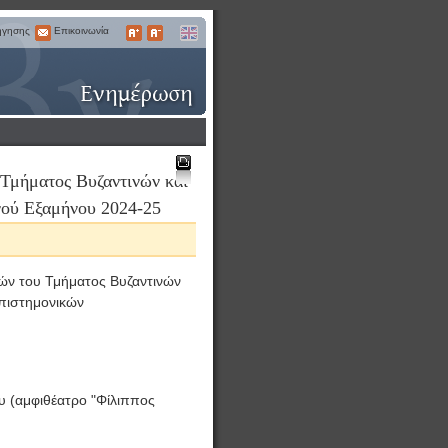
ήγησης
Επικοινωνία
Επικοινωνία
Μεγαλύτερα
Μικρότερα
English
Γράμματα
Γράμματα
Τμήματος Βυζαντινών και
Εκτύπωση
ού Εξαμήνου 2024-25
ών του Τμήματος Βυζαντινών
επιστημονικών
υ (αμφιθέατρο "Φίλιππος