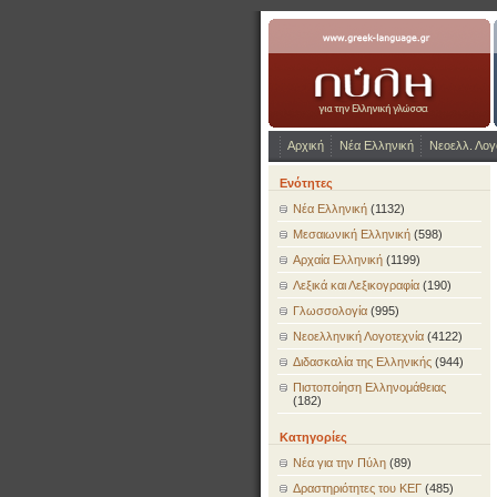
www.greek-language.gr
Αρχική
Νέα Ελληνική
Νεοελλ. Λογ
Ενότητες
Νέα Ελληνική
(1132)
Μεσαιωνική Ελληνική
(598)
Αρχαία Ελληνική
(1199)
Λεξικά και Λεξικογραφία
(190)
Γλωσσολογία
(995)
Νεοελληνική Λογοτεχνία
(4122)
Διδασκαλία της Ελληνικής
(944)
Πιστοποίηση Ελληνομάθειας
(182)
Κατηγορίες
Νέα για την Πύλη
(89)
Δραστηριότητες του ΚΕΓ
(485)