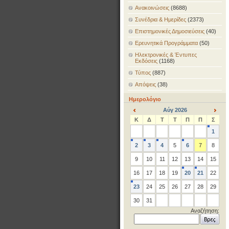
Ανακοινώσεις
(8688)
Συνέδρια & Ημερίδες
(2373)
Επιστημονικές Δημοσιεύσεις
(40)
Ερευνητικά Προγράμματα
(50)
Ηλεκτρονικές & Έντυπες
Εκδόσεις
(1168)
Τύπος
(887)
Απόψεις
(38)
Ημερολόγιο
Αύγ 2026
<
>
Κ
Δ
Τ
Τ
Π
Π
Σ
1
2
3
4
5
6
7
8
9
10
11
12
13
14
15
16
17
18
19
20
21
22
23
24
25
26
27
28
29
30
31
Αναζήτηση: