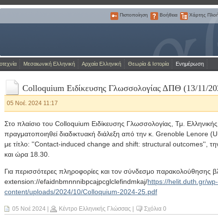
Πιστοποίηση
Βοήθεια
Χάρτης Πλο
Πιστοποίηση
Βοήθεια
Χάρτης
Πλοήγησης
Η Πύλη για την ελληνική γλώσσα
οτεχνία
Μεσαιωνική Ελληνική
Αρχαία Ελληνική
Θεωρία & Ιστορία
Ενημέρωση
Colloquium Ειδίκευσης Γλωσσολογίας ΔΠΘ (13/11/20
05 Νοέ. 2024 11:17
Στο πλαίσιο του Colloquium Ειδίκευσης Γλωσσολογίας, Τμ. Ελληνική
πραγματοποιηθεί διαδικτυακή διάλεξη από την κ. Grenoble Lenore (Un
με τίτλο: ''Contact-induced change and shift: structural outcomes'', 
και ώρα 18.30.
Για περισσότερες πληροφορίες και τον σύνδεσμο παρακολούθησης βλ
extension://efaidnbmnnnibpcajpcglclefindmkaj/
https://helit.duth.gr/wp-
content/uploads/2024/10/Colloquium-2024-25.pdf
05 Νοέ 2024
|
Κέντρο Ελληνικής Γλώσσας
|
Σχόλια 0