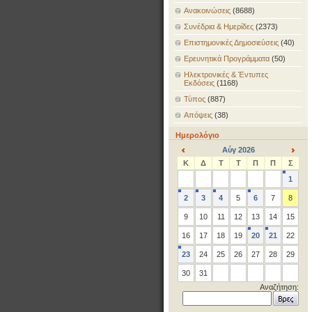
Ανακοινώσεις
(8688)
Συνέδρια & Ημερίδες
(2373)
Επιστημονικές Δημοσιεύσεις
(40)
Ερευνητικά Προγράμματα
(50)
Ηλεκτρονικές & Έντυπες
Εκδόσεις
(1168)
Τύπος
(887)
Απόψεις
(38)
Ημερολόγιο
Αύγ 2026
<
>
Κ
Δ
Τ
Τ
Π
Π
Σ
1
2
3
4
5
6
7
8
9
10
11
12
13
14
15
16
17
18
19
20
21
22
23
24
25
26
27
28
29
30
31
Αναζήτηση: