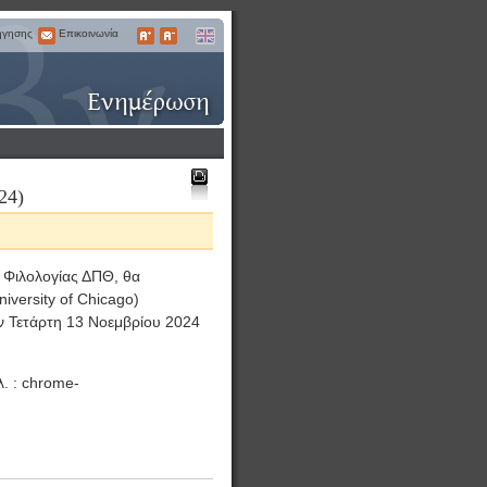
ήγησης
Επικοινωνία
Επικοινωνία
Μεγαλύτερα
Μικρότερα
English
Γράμματα
Γράμματα
24)
Εκτύπωση
ς Φιλολογίας ΔΠΘ, θα
iversity of Chicago)
την Τετάρτη 13 Νοεμβρίου 2024
. : chrome-