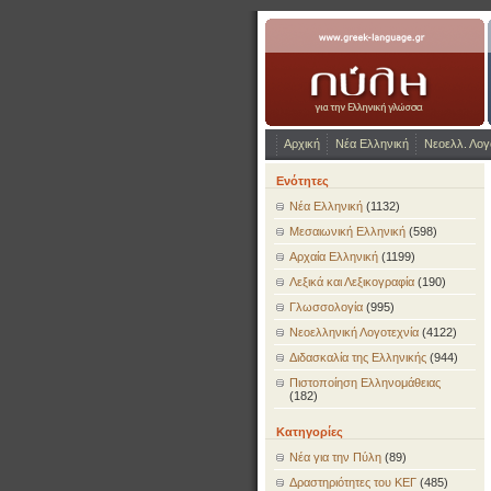
www.greek-language.gr
Αρχική
Νέα Ελληνική
Νεοελλ. Λογ
Ενότητες
Νέα Ελληνική
(1132)
Μεσαιωνική Ελληνική
(598)
Αρχαία Ελληνική
(1199)
Λεξικά και Λεξικογραφία
(190)
Γλωσσολογία
(995)
Νεοελληνική Λογοτεχνία
(4122)
Διδασκαλία της Ελληνικής
(944)
Πιστοποίηση Ελληνομάθειας
(182)
Κατηγορίες
Νέα για την Πύλη
(89)
Δραστηριότητες του ΚΕΓ
(485)