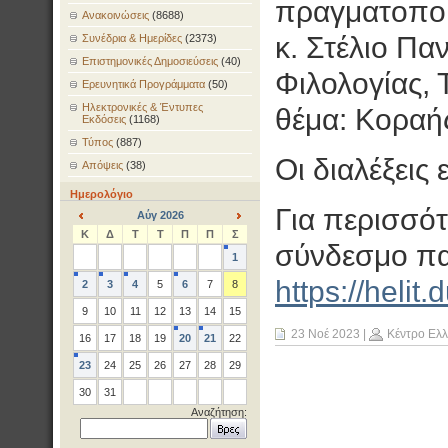
πραγματοποιη
Ανακοινώσεις
(8688)
κ. Στέλιο Πα
Συνέδρια & Ημερίδες
(2373)
Επιστημονικές Δημοσιεύσεις
(40)
Φιλολογίας, 
Ερευνητικά Προγράμματα
(50)
Ηλεκτρονικές & Έντυπες
θέμα: Κοραή
Εκδόσεις
(1168)
Τύπος
(887)
Οι διαλέξεις 
Απόψεις
(38)
Ημερολόγιο
Για περισσότ
Αύγ 2026
<
>
Κ
Δ
Τ
Τ
Π
Π
Σ
σύνδεσμο πα
1
https://he
2
3
4
5
6
7
8
9
10
11
12
13
14
15
23 Νοέ 2023
|
Κέντρο Ελ
16
17
18
19
20
21
22
23
24
25
26
27
28
29
30
31
Αναζήτηση: