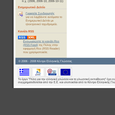
π.χ. (2006, 2006-10, 2006-10-11)
Ενημερωτικό Δελτίο
Γραφτείτε Συνδρομητής
για να λαμβάνετε αυτόματα το
Ενημερωτικό Δελτίο με
ηλεκτρονικό ταχυδρομείο.
Κανάλι RSS
Ενσωματώστε το κανάλι Rss
(RSS Feed)
της Πύλης στην
εφαρμογή Rss (RSS Reader)
που χρησιμοποιείτε.
© 2006 - 2008 Κέντρο Ελληνικής Γλώσσας
Το έργο "Πύλη για την ελληνική γλώσσα και τη γλωσσική εκπαίδευση" έχει εν
συγχρηματοδοτείται από την Ε.E. και υλοποιείται από το Κέντρο Ελληνικής Γ